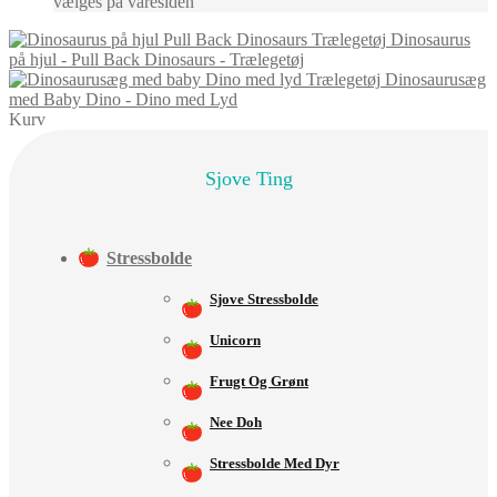
vælges på varesiden
Dinosaurus
på hjul - Pull Back Dinosaurs - Trælegetøj
Dinosaurusæg
med Baby Dino - Dino med Lyd
Kurv
Sjove Ting
Stressbolde
Sjove Stressbolde
Unicorn
Frugt Og Grønt
Nee Doh
Stressbolde Med Dyr