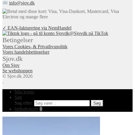
info@sjov.dk
✓ EAN-fakturering via NemHandel
@Sjovdk på TikTok
Betingelser
Vores Cookies- & Privatlivspolitik
Vores handelsbetingelser
Sjov.dk
Om Sjov
Se webshoppen
© Sjov.dk 2026
.
Min konto
Søg
Søg efter:
Søg
Indkøbskurv
0