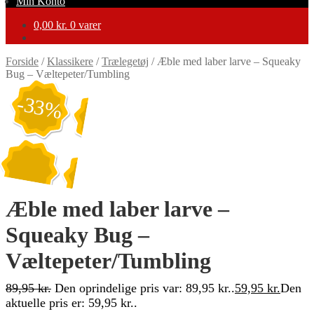
Min Konto
0,00
kr.
0 varer
Forside
/
Klassikere
/
Trælegetøj
/
Æble med laber larve – Squeaky
Bug – Væltepeter/Tumbling
-33%
Æble med laber larve –
Squeaky Bug –
Væltepeter/Tumbling
89,95
kr.
Den oprindelige pris var: 89,95 kr..
59,95
kr.
Den
aktuelle pris er: 59,95 kr..