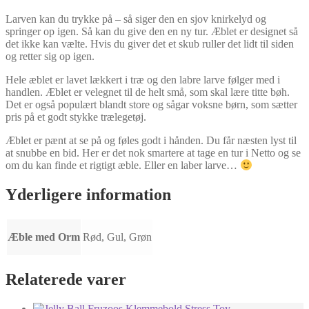
Larven kan du trykke på – så siger den en sjov knirkelyd og
springer op igen. Så kan du give den en ny tur. Æblet er designet så
det ikke kan vælte. Hvis du giver det et skub ruller det lidt til siden
og retter sig op igen.
Hele æblet er lavet lækkert i træ og den labre larve følger med i
handlen. Æblet er velegnet til de helt små, som skal lære titte bøh.
Det er også populært blandt store og sågar voksne børn, som sætter
pris på et godt stykke trælegetøj.
Æblet er pænt at se på og føles godt i hånden. Du får næsten lyst til
at snubbe en bid. Her er det nok smartere at tage en tur i Netto og se
om du kan finde et rigtigt æble. Eller en laber larve…
Yderligere information
Æble med Orm
Rød, Gul, Grøn
Relaterede varer