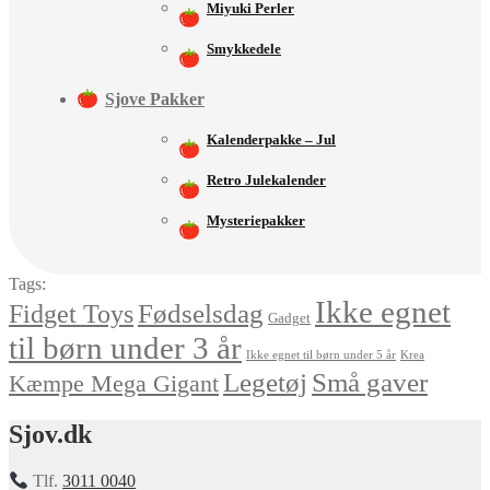
Miyuki Perler
Smykkedele
Sjove Pakker
Kalenderpakke – Jul
Retro Julekalender
Mysteriepakker
Tags:
Ikke egnet
Fødselsdag
Fidget Toys
Gadget
til børn under 3 år
Ikke egnet til børn under 5 år
Krea
Små gaver
Legetøj
Kæmpe Mega Gigant
Sjov.dk
Tlf.
3011 0040