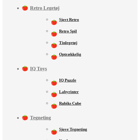
Retro Legetøj
Sjovt Retro
Retro Spil
Tinlegetøj
Optrækkelig
IQ Toys
IQ Puzzle
Labyrinter
Rubiks Cube
Tegneting
Sjove Tegneting