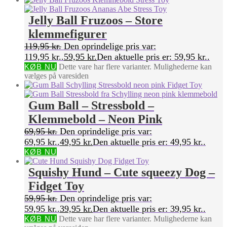
Jelly Ball Fruzoos – Store
klemmefigurer
119,95
kr.
Den oprindelige pris var:
119,95 kr..
59,95
kr.
Den aktuelle pris er: 59,95 kr..
KØB NU
Dette vare har flere varianter. Mulighederne kan
vælges på varesiden
Gum Ball – Stressbold –
Klemmebold – Neon Pink
69,95
kr.
Den oprindelige pris var:
69,95 kr..
49,95
kr.
Den aktuelle pris er: 49,95 kr..
KØB NU
Squishy Hund – Cute squeezy Dog –
Fidget Toy
59,95
kr.
Den oprindelige pris var:
59,95 kr..
39,95
kr.
Den aktuelle pris er: 39,95 kr..
KØB NU
Dette vare har flere varianter. Mulighederne kan