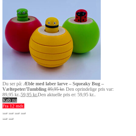
Du ser på:
Æble med laber larve – Squeaky Bug –
Væltepeter/Tumbling
89,95
kr.
Den oprindelige pris var:
89,95 kr..
59,95
kr.
Den aktuelle pris er: 59,95 kr..
Køb nu
Fra 12 mdr.