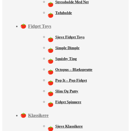
Stressbolde Med Net
Tofubolde
Fidget Toys
Sjove Fidget Toys
Simple Dimple
Squishy Ting
Octopus – Blæksprutte
Pop It – Pop Fidget
Slim Og Putty
Fidget Spinnere
Klassikere
Sjove Klassikere