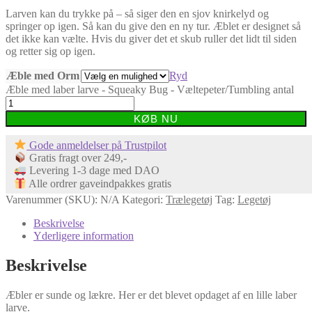
Larven kan du trykke på – så siger den en sjov knirkelyd og
springer op igen. Så kan du give den en ny tur. Æblet er designet så
det ikke kan vælte. Hvis du giver det et skub ruller det lidt til siden
og retter sig op igen.
Æble med Orm
Ryd
Æble med laber larve - Squeaky Bug - Væltepeter/Tumbling antal
KØB NU
Gode anmeldelser på Trustpilot
Gratis fragt over 249,-
Levering 1-3 dage med DAO
Alle ordrer gaveindpakkes gratis
Varenummer (SKU):
N/A
Kategori:
Trælegetøj
Tag:
Legetøj
Beskrivelse
Yderligere information
Beskrivelse
Æbler er sunde og lækre. Her er det blevet opdaget af en lille laber
larve.