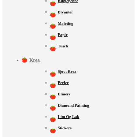
Kuglepenne
Blyanter
Maleting
Papir
Tusch
Krea
Sjovt Krea
Perler
Elmers
Diamond Painting
Lim Og Lak
Stickers