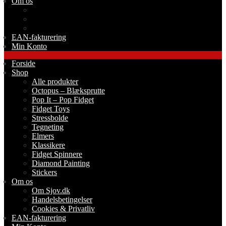
Om os
Om Sjov.dk
Handelsbetingelser
Cookies & Privatliv
EAN-fakturering
Min Konto
Forside
Shop
Alle produkter
Octopus – Blæksprutte
Pop It – Pop Fidget
Fidget Toys
Stressbolde
Tegneting
Elmers
Klassikere
Fidget Spinnere
Diamond Painting
Stickers
Om os
Om Sjov.dk
Handelsbetingelser
Cookies & Privatliv
EAN-fakturering