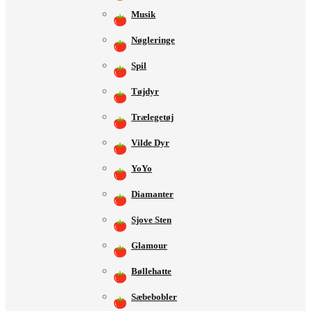
Musik
Nøgleringe
Spil
Tøjdyr
Trælegetøj
Vilde Dyr
YoYo
Diamanter
Sjove Sten
Glamour
Bøllehatte
Sæbebobler