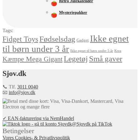
Retro Julekalender
Mysteriepakker
Tags:
Ikke egnet
Fødselsdag
Fidget Toys
Gadget
til børn under 3 år
Ikke egnet til børn under 5 år
Krea
Små gaver
Legetøj
Kæmpe Mega Gigant
Sjov.dk
📞 Tlf.
3011 0040
📧
info@sjov.dk
✓ EAN-fakturering via NemHandel
@Sjovdk på TikTok
Betingelser
Vores Cookies- & Privatlivspolitik