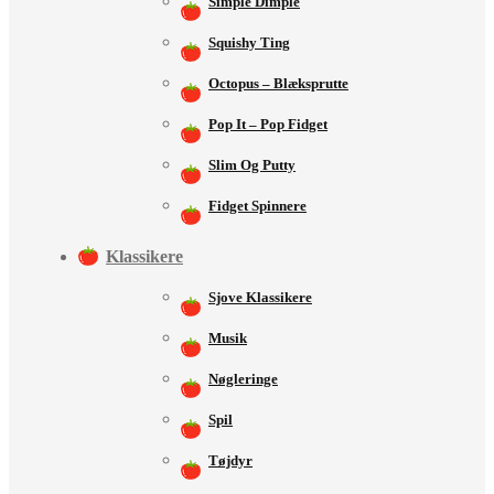
Simple Dimple
Squishy Ting
Octopus – Blæksprutte
Pop It – Pop Fidget
Slim Og Putty
Fidget Spinnere
Klassikere
Sjove Klassikere
Musik
Nøgleringe
Spil
Tøjdyr