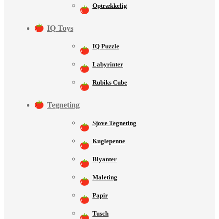
Optrækkelig
IQ Toys
IQ Puzzle
Labyrinter
Rubiks Cube
Tegneting
Sjove Tegneting
Kuglepenne
Blyanter
Maleting
Papir
Tusch