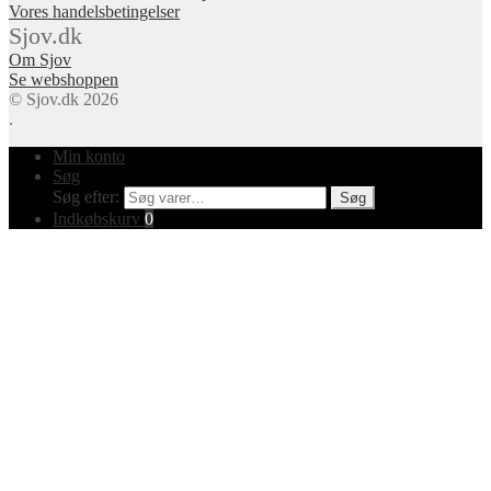
Vores handelsbetingelser
Sjov.dk
Om Sjov
Se webshoppen
© Sjov.dk 2026
.
Min konto
Søg
Søg efter:
Søg
Indkøbskurv
0