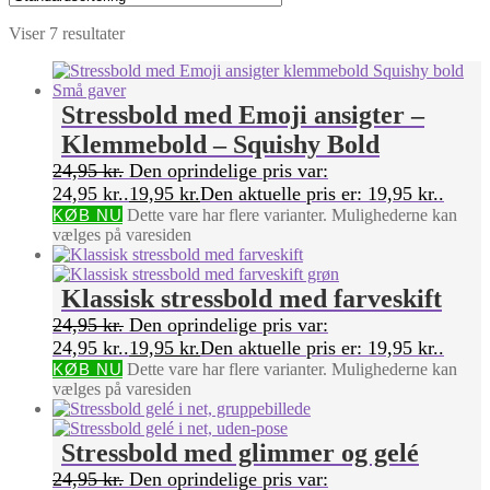
Viser 7 resultater
Stressbold med Emoji ansigter –
Klemmebold – Squishy Bold
24,95
kr.
Den oprindelige pris var:
24,95 kr..
19,95
kr.
Den aktuelle pris er: 19,95 kr..
KØB NU
Dette vare har flere varianter. Mulighederne kan
vælges på varesiden
Klassisk stressbold med farveskift
24,95
kr.
Den oprindelige pris var:
24,95 kr..
19,95
kr.
Den aktuelle pris er: 19,95 kr..
KØB NU
Dette vare har flere varianter. Mulighederne kan
vælges på varesiden
Stressbold med glimmer og gelé
24,95
kr.
Den oprindelige pris var: