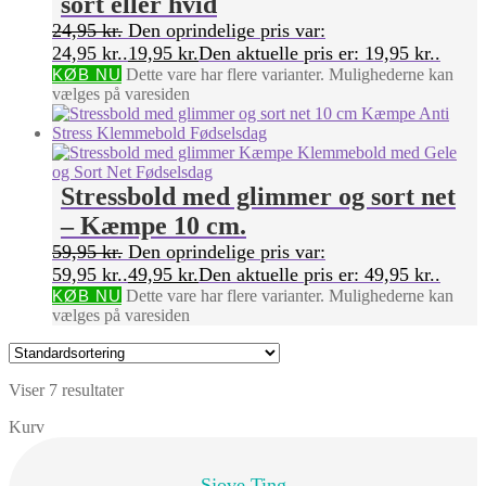
sort eller hvid
24,95
kr.
Den oprindelige pris var:
24,95 kr..
19,95
kr.
Den aktuelle pris er: 19,95 kr..
KØB NU
Dette vare har flere varianter. Mulighederne kan
vælges på varesiden
Stressbold med glimmer og sort net
– Kæmpe 10 cm.
59,95
kr.
Den oprindelige pris var:
59,95 kr..
49,95
kr.
Den aktuelle pris er: 49,95 kr..
KØB NU
Dette vare har flere varianter. Mulighederne kan
vælges på varesiden
Viser 7 resultater
Kurv
Sjove Ting