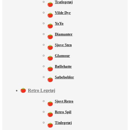
Trælegetøj
Vilde Dyr
YoYo
Diamanter
Sjove Sten
Glamour
Bøllehatte
Sæbebobler
Retro Legetøj
Sjovt Retro
Retro Spil
Tinlegetøj