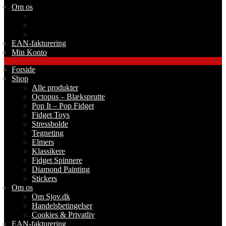
Om os
Om Sjov.dk
Handelsbetingelser
Cookies & Privatliv
EAN-fakturering
Min Konto
Forside
Shop
Alle produkter
Octopus – Blæksprutte
Pop It – Pop Fidget
Fidget Toys
Stressbolde
Tegneting
Elmers
Klassikere
Fidget Spinnere
Diamond Painting
Stickers
Om os
Om Sjov.dk
Handelsbetingelser
Cookies & Privatliv
EAN-fakturering