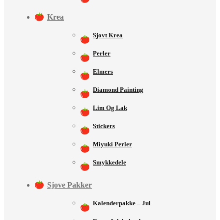
Krea
Sjovt Krea
Perler
Elmers
Diamond Painting
Lim Og Lak
Stickers
Miyuki Perler
Smykkedele
Sjove Pakker
Kalenderpakke – Jul