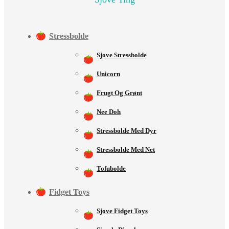
Stressbolde
Sjove Stressbolde
Unicorn
Frugt Og Grønt
Nee Doh
Stressbolde Med Dyr
Stressbolde Med Net
Tofubolde
Fidget Toys
Sjove Fidget Toys