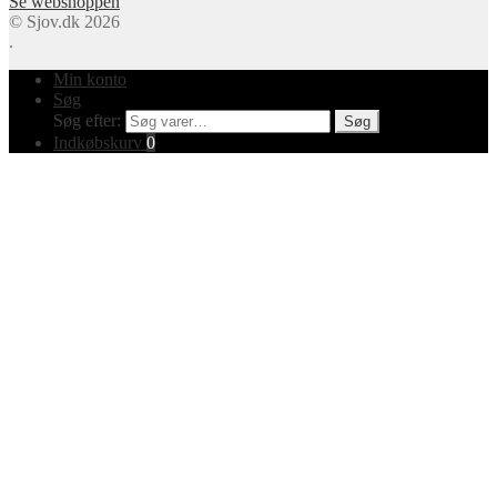
Se webshoppen
© Sjov.dk 2026
.
Min konto
Søg
Søg efter:
Søg
Indkøbskurv
0