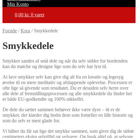
Min Konto
0,00
kr.
0 varer
Forside
/
Krea
/
Smykkedele
Smykkedele
Smykker samles af små dele og når du selv sidder for bordenden
kan du matche og designe lige som du selv har lyst til.
At lave smykker selv kan give dig alt fra en kreativ og legesyg
øvelse til en mere meditativ og afslappende oplevelse. Processen er
ofte lige så givende som resultatet. Du er desuden selv herre over
alle dele af fremstillingsprocessen og alle smykkedele du finder her
er både EU-godkendte og 100% nikkelfri.
De dele du sætter sammen behøver ikke være dyre – tit er de
smykker, der klæder dig bedst dem som fortæller en lille historie og
som du selv er mest glade for.
Vi håber du får sat lige det smykke sammen, som giver dig de sidste
centimeters ekstra selvtillid og velvære. Og husk altid på, at selvom