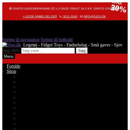
SPAR
SPAR
SPAR
SPAR
SPAR
SPAR
50%
20%
20%
20%
20%
50%
🎁 GRATIS GAVEINDPAKNING 📦 1-3 DAGE FRAGT 34,5 KR. GRATIS OVER 249,-
⭐-GODE ANMELDELSER
📞
3011 0040
📧
INFO@SJOV.DK
Spring til navigation
Spring til indhold
Søg efter:
Søg
Menu
Forside
Shop
Alle produkter
Octopus – Blæksprutte
Pop It – Pop Fidget
Fidget Toys
Stressbolde
Tegneting
Elmers
Klassikere
Fidget Spinnere
Diamond Painting
Stickers