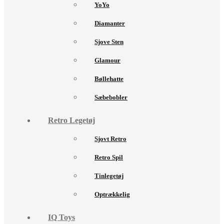
YoYo
Diamanter
Sjove Sten
Glamour
Bøllehatte
Sæbebobler
Retro Legetøj
Sjovt Retro
Retro Spil
Tinlegetøj
Optrækkelig
IQ Toys