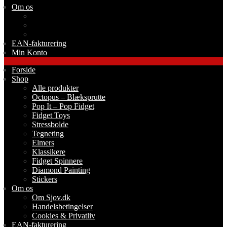
Om os
Om Sjov.dk
Handelsbetingelser
Cookies & Privatliv
EAN-fakturering
Min Konto
Forside
Shop
Alle produkter
Octopus – Blæksprutte
Pop It – Pop Fidget
Fidget Toys
Stressbolde
Tegneting
Elmers
Klassikere
Fidget Spinnere
Diamond Painting
Stickers
Om os
Om Sjov.dk
Handelsbetingelser
Cookies & Privatliv
EAN-fakturering