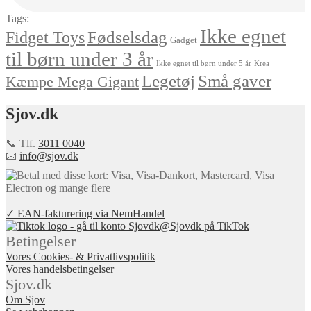
Tags:
Ikke egnet
Fødselsdag
Fidget Toys
Gadget
til børn under 3 år
Ikke egnet til børn under 5 år
Krea
Små gaver
Legetøj
Kæmpe Mega Gigant
Sjov.dk
📞 Tlf.
3011 0040
📧
info@sjov.dk
✓ EAN-fakturering via NemHandel
@Sjovdk på TikTok
Betingelser
Vores Cookies- & Privatlivspolitik
Vores handelsbetingelser
Sjov.dk
Om Sjov