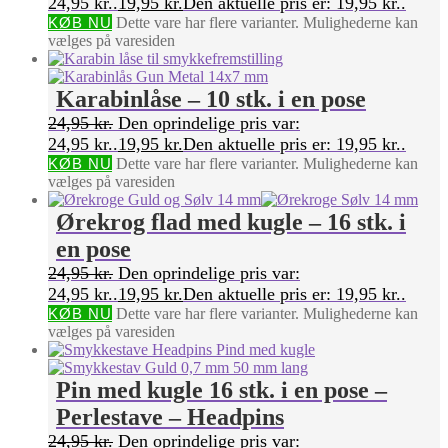
24,95 kr..
19,95
kr.
Den aktuelle pris er: 19,95 kr..
KØB NU
Dette vare har flere varianter. Mulighederne kan
vælges på varesiden
Karabinlåse – 10 stk. i en pose
24,95
kr.
Den oprindelige pris var:
24,95 kr..
19,95
kr.
Den aktuelle pris er: 19,95 kr..
KØB NU
Dette vare har flere varianter. Mulighederne kan
vælges på varesiden
Ørekrog flad med kugle – 16 stk. i
en pose
24,95
kr.
Den oprindelige pris var:
24,95 kr..
19,95
kr.
Den aktuelle pris er: 19,95 kr..
KØB NU
Dette vare har flere varianter. Mulighederne kan
vælges på varesiden
Pin med kugle 16 stk. i en pose –
Perlestave – Headpins
24,95
kr.
Den oprindelige pris var: