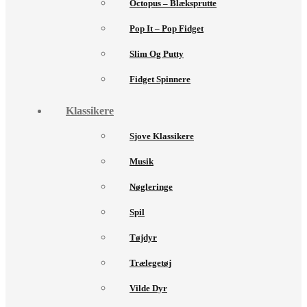
Octopus – Blæksprutte
Pop It – Pop Fidget
Slim Og Putty
Fidget Spinnere
Klassikere
Sjove Klassikere
Musik
Nøgleringe
Spil
Tøjdyr
Trælegetøj
Vilde Dyr