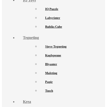
IQ Toys
IQ Puzzle
Labyrinter
Rubiks Cube
Tegneting
Sjove Tegneting
Kuglepenne
Blyanter
Maleting
Papir
Tusch
Krea