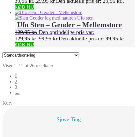
39,95 kr..
29,95
kr.
Den aktuelle pris er: 29,95 kr..
KØB NU
Ufo Sten – Geoder – Mellemstore
129,95
kr.
Den oprindelige pris var:
129,95 kr..
99,95
kr.
Den aktuelle pris er: 99,95 kr..
KØB NU
Viser 1–12 af 26 resultater
1
2
3
→
Kurv
Sjove Ting