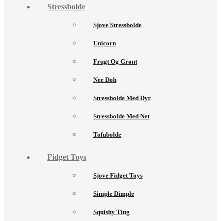
Stressbolde
Sjove Stressbolde
Unicorn
Frugt Og Grønt
Nee Doh
Stressbolde Med Dyr
Stressbolde Med Net
Tofubolde
Fidget Toys
Sjove Fidget Toys
Simple Dimple
Squishy Ting