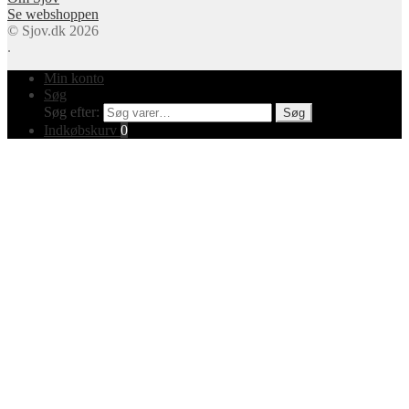
Se webshoppen
© Sjov.dk 2026
.
Min konto
Søg
Søg efter:
Søg
Indkøbskurv
0