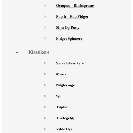
Octopus – Blæksprutte
Pop It – Pop Fidget
Slim Og Putty
Fidget Spinnere
Klassikere
Sjove Klassikere
Musik
Nøgleringe
Spil
Tøjdyr
Trælegetøj
Vilde Dyr