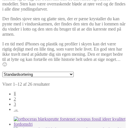
modeller. Sten kan være overraskende bløde at røre ved og de findes
i alle dine yndlingsfarver.
Der findes sjove sten og glatte sten, der er pæne krystaller du kan
pynte med i vindueskarmen, der findes den sten du har i lommen når
du vinder i lotto og den sten du bruger til at ae din kæreste med på
armen.
I en tid med iPhones og plastik og profiler i skyen kan det være
rigtig dejligt med en lille ting, som varer hele livet. En god sten har
ikke travlt med at pådutte dig sin egen mening. Den er meget bedre
til at lytte og kan fortælle en lille historie helt uden at sige noget…
🙂
Viser 1–12 af 26 resultater
1
2
3
→