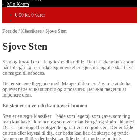
Min Konto
0,00
kr.
0 varer
Forside
/
Klassikere
/
Sjove Sten
Sjove Sten
Sten og krystal er en langtidsholdbar dille. Den er ikke manisk som
når folk går agurk i fidget spinnere eller squishies og alle skal have
en magen til naboens.
Det er stenene ligeglade med. Mange af dem er så gamle at de har
oplevet både vulkanudbrud og dinosaurer. Der skal meget til at
imponere dem.
En sten er en ven du kan have i lommen
Sten er en ægte klassiker – både som legetøj, som gave, som ting
man kan have i lommen og som ven man kan gå og sludre lidt med.
Der er bare noget beroligende og rart ved en god sten. Der er både
en sten eller krystal til dig, der bedst kan lide de skarpe og tynde
faconer og til dig, der bedst kan lide de lidt runde og buttede