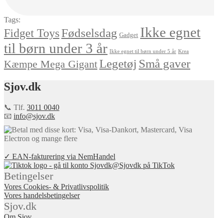
Tags:
Ikke egnet
Fødselsdag
Fidget Toys
Gadget
til børn under 3 år
Ikke egnet til børn under 5 år
Krea
Små gaver
Legetøj
Kæmpe Mega Gigant
Sjov.dk
📞 Tlf.
3011 0040
📧
info@sjov.dk
✓ EAN-fakturering via NemHandel
@Sjovdk på TikTok
Betingelser
Vores Cookies- & Privatlivspolitik
Vores handelsbetingelser
Sjov.dk
Om Sjov