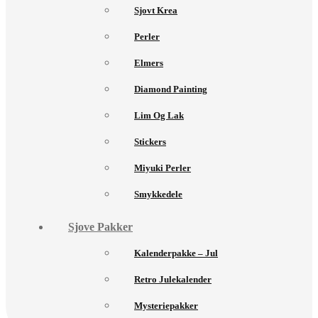
Sjovt Krea
Perler
Elmers
Diamond Painting
Lim Og Lak
Stickers
Miyuki Perler
Smykkedele
Sjove Pakker
Kalenderpakke – Jul
Retro Julekalender
Mysteriepakker