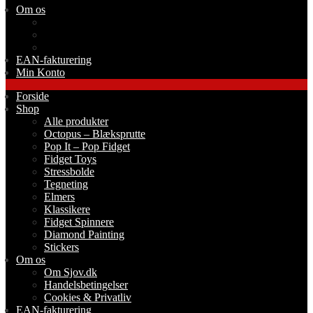
Om os
Om Sjov.dk
Handelsbetingelser
Cookies & Privatliv
EAN-fakturering
Min Konto
Forside
Shop
Alle produkter
Octopus – Blæksprutte
Pop It – Pop Fidget
Fidget Toys
Stressbolde
Tegneting
Elmers
Klassikere
Fidget Spinnere
Diamond Painting
Stickers
Om os
Om Sjov.dk
Handelsbetingelser
Cookies & Privatliv
EAN-fakturering