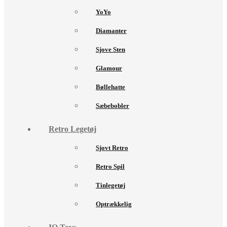
YoYo
Diamanter
Sjove Sten
Glamour
Bøllehatte
Sæbebobler
Retro Legetøj
Sjovt Retro
Retro Spil
Tinlegetøj
Optrækkelig