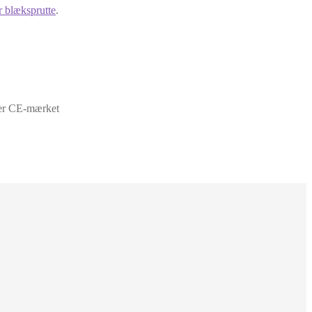
r blæksprutte
.
er CE-mærket