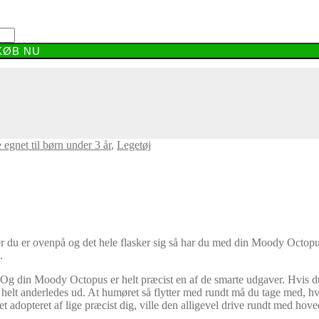
KØB NU
 egnet til børn under 3 år
,
Legetøj
er du er ovenpå og det hele flasker sig så har du med din Moody Octop
.
. Og din Moody Octopus er helt præcist en af de smarte udgaver. Hvis du
 helt anderledes ud. At humøret så flytter med rundt må du tage med, hv
adopteret af lige præcist dig, ville den alligevel drive rundt med hovede