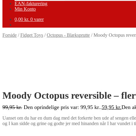
EAN-fakturering
Min Konto
0,00
kr.
0 varer
Forside
/
Fidget Toys
/
Octopus - Blæksprutte
/
Moody Octopus reversi
-40%
Moody Octopus reversible – fler
99,95
kr.
Den oprindelige pris var: 99,95 kr..
59,95
kr.
Den ak
Uanset om du har en dum dag med det forkerte ben ude af sengen ell
og I kan sidde og grine og godte jer med hinanden når I har vundet i ti