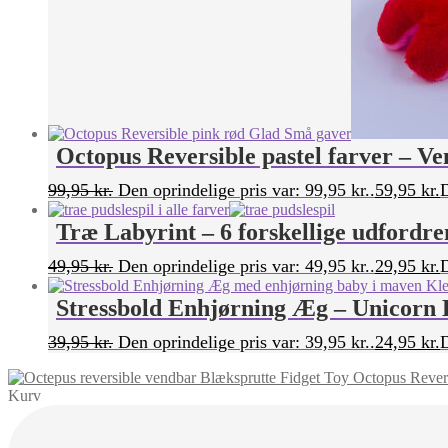
Octopus Reversible pastel farver – V
99,95
kr.
Den oprindelige pris var: 99,95 kr..
59,95
kr.
D
Træ Labyrint – 6 forskellige udfordr
49,95
kr.
Den oprindelige pris var: 49,95 kr..
29,95
kr.
D
Stressbold Enhjørning Æg – Unicorn 
39,95
kr.
Den oprindelige pris var: 39,95 kr..
24,95
kr.
D
Octopus Revers
Kurv