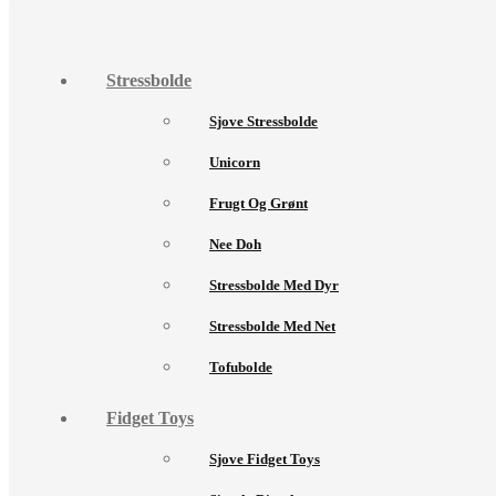
Stressbolde
Sjove Stressbolde
Unicorn
Frugt Og Grønt
Nee Doh
Stressbolde Med Dyr
Stressbolde Med Net
Tofubolde
Fidget Toys
Sjove Fidget Toys