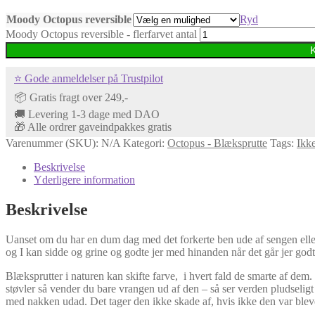
Moody Octopus reversible
Ryd
Moody Octopus reversible - flerfarvet antal
⭐ Gode anmeldelser på Trustpilot
📦 Gratis fragt over 249,-
🚚 Levering 1-3 dage med DAO
🎁 Alle ordrer gaveindpakkes gratis
Varenummer (SKU):
N/A
Kategori:
Octopus - Blæksprutte
Tags:
Ikke
Beskrivelse
Yderligere information
Beskrivelse
Uanset om du har en dum dag med det forkerte ben ude af sengen ell
og I kan sidde og grine og godte jer med hinanden når det går jer godt
Blæksprutter i naturen kan skifte farve, i hvert fald de smarte af dem
støvler så vender du bare vrangen ud af den – så ser verden pludseligt
med nakken udad. Det tager den ikke skade af, hvis ikke den var blevet 