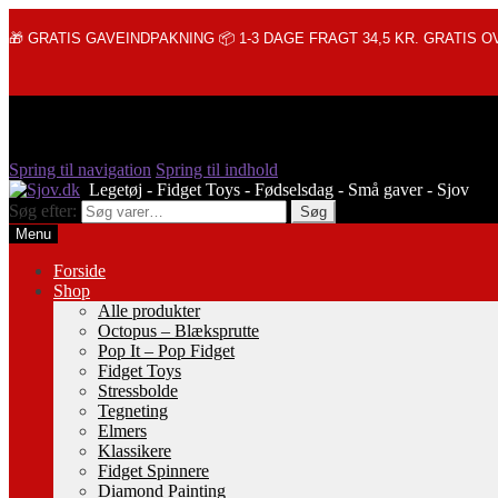
🎁 GRATIS GAVEINDPAKNING 📦 1-3 DAGE FRAGT 34,5 KR. GRATIS OV
Spring til navigation
Spring til indhold
Søg efter:
Søg
Menu
Forside
Shop
Alle produkter
Octopus – Blæksprutte
Pop It – Pop Fidget
Fidget Toys
Stressbolde
Tegneting
Elmers
Klassikere
Fidget Spinnere
Diamond Painting