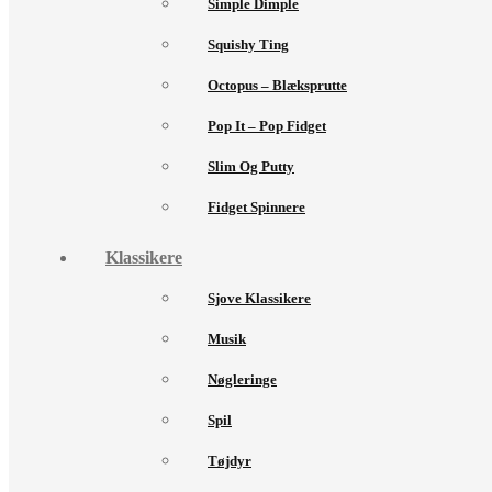
Simple Dimple
Squishy Ting
Octopus – Blæksprutte
Pop It – Pop Fidget
Slim Og Putty
Fidget Spinnere
Klassikere
Sjove Klassikere
Musik
Nøgleringe
Spil
Tøjdyr