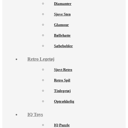
Diamanter
Sjove Sten
Glamour
Bøllehatte
Sæbebobler
Retro Legetøj
Sjovt Retro
Retro Spil
Tinlegetøj
Optrækkelig
IQ Toys
IQ Puzzle