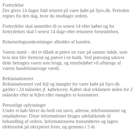
Fortrydelse
Der gives 14 dages fuld returret på varer købt på Sjov.dk. Perioden
regnes fra den dag, hvor du modtager ordren.
Fortrydelse skal anmeldes til os senest 14 efter købet og fra
fortrydelsen skal I senest 14 dage efter returnere forsendelsen.
Returneringsomkostninger afholdes af kunden.
Varens stand – det er tilladt at prøve en vare på samme måde, som
hvis den bliv fremvist og prøvet i en butik. Ved prøvning udover
dette betragtes varen som brugt, og returbeløbet vil afhænge af
varens handelsmæssige værdi.
Reklamationsret
Reklamationsret ved fejl og mangler for varer købt på Sjov.dk
gælder i 24 måneder jf. købeloven. Køber skal reklamere inden for 2
måneder efter at fejlen eller manglen er konstateret.
Personlige oplysninger
Under et køb bliver du bedt om navn, adresse, telefonnummer og
emailadresse. Disse informationer bruges udelukkende til
behandling af ordren. Informationerne transmitteres og lagres
elektronisk på ukrypteret form, og gemmes i 5 år.