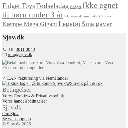
Ikke egnet
Fødselsdag
Fidget Toys
Gadget
til børn under 3 år
Ikke egnet til børn under 5 år
Krea
Små gaver
Legetøj
Kæmpe Mega Gigant
Sjov.dk
📞 Tlf.
3011 0040
📧
info@sjov.dk
✓ EAN-fakturering via NemHandel
@Sjovdk på TikTok
Betingelser
Vores Cookies- & Privatlivspolitik
Vores handelsbetingelser
Sjov.dk
Om Sjov
Se webshoppen
© Sjov.dk 2026