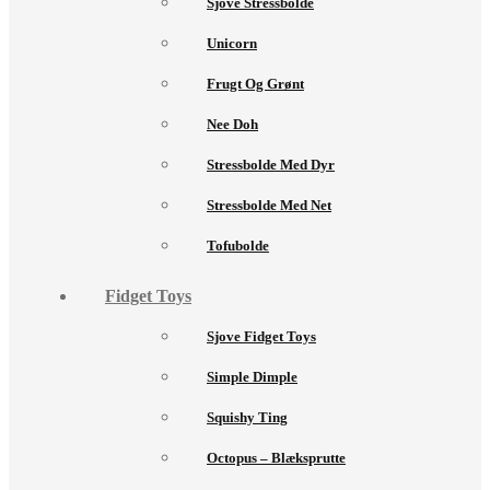
Sjove Stressbolde
Unicorn
Frugt Og Grønt
Nee Doh
Stressbolde Med Dyr
Stressbolde Med Net
Tofubolde
Fidget Toys
Sjove Fidget Toys
Simple Dimple
Squishy Ting
Octopus – Blæksprutte