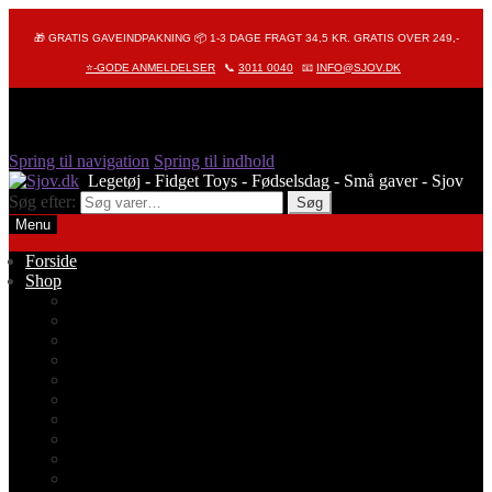
🎁 GRATIS GAVEINDPAKNING 📦 1-3 DAGE FRAGT 34,5 KR. GRATIS OVER 249,-
⭐-GODE ANMELDELSER
📞
3011 0040
📧
INFO@SJOV.DK
Spring til navigation
Spring til indhold
Søg efter:
Søg
Menu
Forside
Shop
Alle produkter
Octopus – Blæksprutte
Pop It – Pop Fidget
Fidget Toys
Stressbolde
Tegneting
Elmers
Klassikere
Fidget Spinnere
Diamond Painting