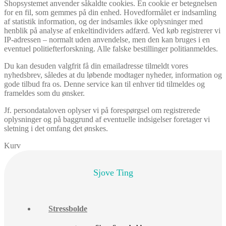
Shopsystemet anvender såkaldte cookies. En cookie er betegnelsen
for en fil, som gemmes på din enhed. Hovedformålet er indsamling
af statistik information, og der indsamles ikke oplysninger med
henblik på analyse af enkeltindividers adfærd. Ved køb registrerer vi
IP-adressen – normalt uden anvendelse, men den kan bruges i en
eventuel politiefterforskning. Alle falske bestillinger politianmeldes.
Du kan desuden valgfrit få din emailadresse tilmeldt vores
nyhedsbrev, således at du løbende modtager nyheder, information og
gode tilbud fra os. Denne service kan til enhver tid tilmeldes og
frameldes som du ønsker.
Jf. persondataloven oplyser vi på forespørgsel om registrerede
oplysninger og på baggrund af eventuelle indsigelser foretager vi
sletning i det omfang det ønskes.
Kurv
Sjove Ting
Stressbolde