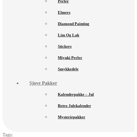
Perler
Elmers
Diamond Painting
Lim Og Lak
Stickers
Miyuki Perler
Smykkedele
Sjove Pakker
Kalenderpakke – Jul
Retro Julekalender
Mysteriepakker
Tags: