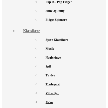
Pop It – Pop Fidget
Slim Og Putty
Fidget Spinnere
Klassikere
Sjove Klassikere
Musik
Nøgleringe
Spil
Tøjdyr
Trælegetøj
Vilde Dyr
YoYo