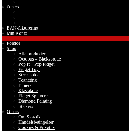
Stickers
Om os
Om Sjov.dk
Handelsbetingelser
Cookies & Privatliv
EAN-fakturering
Min Konto
Forside
Shop
Alle produkter
Octopus – Blæksprutte
Pop It – Pop Fidget
Fidget Toys
Stressbolde
Tegneting
Elmers
Klassikere
Fidget Spinnere
Diamond Painting
Stickers
Om os
Om Sjov.dk
Handelsbetingelser
Cookies & Privatliv