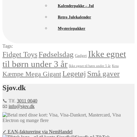
Kalenderpakke – Jul
Retro Julekalender
Mysteriepakker
Tags:
Ikke egnet
Fødselsdag
Fidget Toys
Gadget
til børn under 3 år
Ikke egnet til børn under 5 år
Krea
Små gaver
Legetøj
Kæmpe Mega Gigant
Sjov.dk
📞 Tlf.
3011 0040
📧
info@sjov.dk
✓ EAN-fakturering via NemHandel