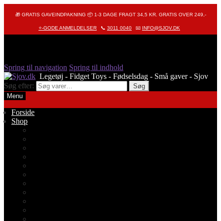
🎁 GRATIS GAVEINDPAKNING 📦 1-3 DAGE FRAGT 34,5 KR. GRATIS OVER 249,-
⭐-GODE ANMELDELSER
📞
3011 0040
📧
INFO@SJOV.DK
Spring til navigation
Spring til indhold
Søg efter:
Søg
Menu
Forside
Shop
Alle produkter
Octopus – Blæksprutte
Pop It – Pop Fidget
Fidget Toys
Stressbolde
Tegneting
Elmers
Klassikere
Fidget Spinnere
Diamond Painting
Stickers