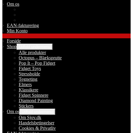
Om os
Om Sjov.dk
Handelsbetingelser
Cookies & Privatliv
EAN-fakturering
Min Konto
Forside
Shop
Udfold undermenu
Alle produkter
Octopus – Blæksprutte
Pop It – Pop Fidget
Fidget Toys
Stressbolde
Tegneting
Elmers
Klassikere
Fidget Spinnere
Diamond Painting
Stickers
Om os
Udfold undermenu
Om Sjov.dk
Handelsbetingelser
Cookies & Privatliv