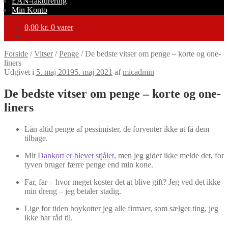
EAN-fakturering
Min Konto
0,00
kr.
0 varer
Forside
/
Vitser
/
Penge
/
De bedste vitser om penge – korte og one-
liners
Udgivet i
5. maj 2019
5. maj 2021
af
micadmin
De bedste vitser om penge – korte og one-
liners
Lån altid penge af pessimister, de forventer ikke at få dem
tilbage.
Mit
Dankort er blevet stjålet
, men jeg gider ikke melde det, for
tyven bruger færre penge end min kone.
Far, far – hvor meget koster det at blive gift? Jeg ved det ikke
min dreng – jeg betaler stadig.
Lige for tiden boykotter jeg alle firmaer, som sælger ting, jeg
ikke har råd til.