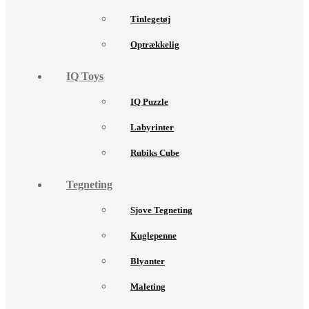
Tinlegetøj
Optrækkelig
IQ Toys
IQ Puzzle
Labyrinter
Rubiks Cube
Tegneting
Sjove Tegneting
Kuglepenne
Blyanter
Maleting