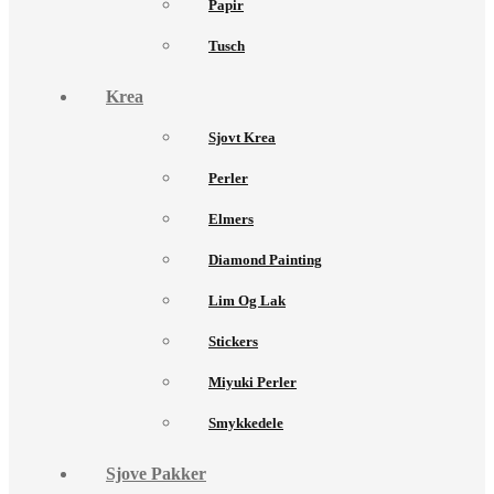
Papir
Tusch
Krea
Sjovt Krea
Perler
Elmers
Diamond Painting
Lim Og Lak
Stickers
Miyuki Perler
Smykkedele
Sjove Pakker