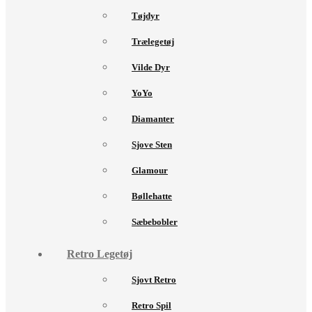
Tøjdyr
Trælegetøj
Vilde Dyr
YoYo
Diamanter
Sjove Sten
Glamour
Bøllehatte
Sæbebobler
Retro Legetøj
Sjovt Retro
Retro Spil