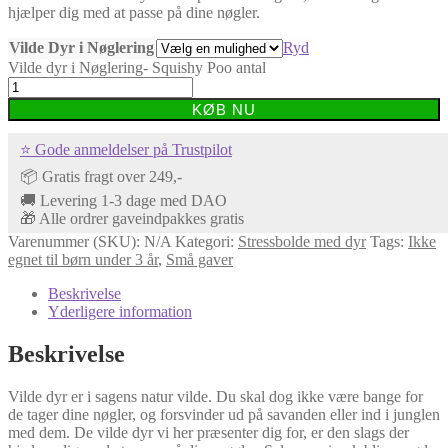
hjælper dig med at passe på dine nøgler.
Vilde Dyr i Nøglering
Ryd
Vilde dyr i Nøglering- Squishy Poo antal
KØB NU
⭐ Gode anmeldelser på Trustpilot
📦 Gratis fragt over 249,-
🚚 Levering 1-3 dage med DAO
🎁 Alle ordrer gaveindpakkes gratis
Varenummer (SKU):
N/A
Kategori:
Stressbolde med dyr
Tags:
Ikke
egnet til børn under 3 år
,
Små gaver
Beskrivelse
Yderligere information
Beskrivelse
Vilde dyr er i sagens natur vilde. Du skal dog ikke være bange for
de tager dine nøgler, og forsvinder ud på savanden eller ind i junglen
med dem. De vilde dyr vi her præsenter dig for, er den slags der