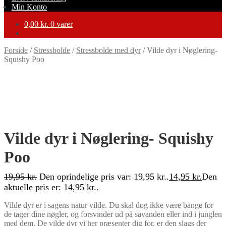
Min Konto
0,00
kr.
0 varer
Forside
/
Stressbolde
/
Stressbolde med dyr
/
Vilde dyr i Nøglering-
Squishy Poo
-25%
Vilde dyr i Nøglering- Squishy
Poo
19,95
kr.
Den oprindelige pris var: 19,95 kr..
14,95
kr.
Den
aktuelle pris er: 14,95 kr..
Vilde dyr er i sagens natur vilde. Du skal dog ikke være bange for
de tager dine nøgler, og forsvinder ud på savanden eller ind i junglen
med dem. De vilde dyr vi her præsenter dig for, er den slags der