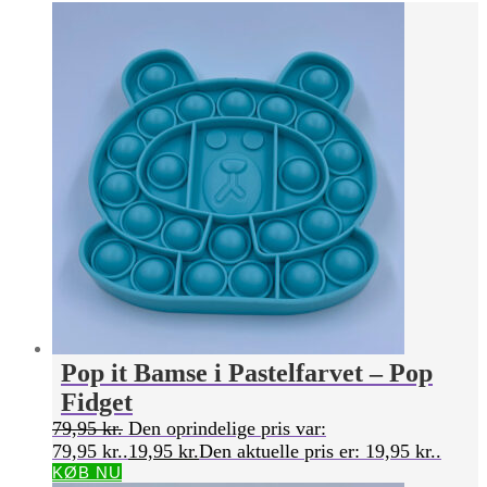
Pop it Bamse i Pastelfarvet – Pop
Fidget
79,95
kr.
Den oprindelige pris var:
79,95 kr..
19,95
kr.
Den aktuelle pris er: 19,95 kr..
KØB NU