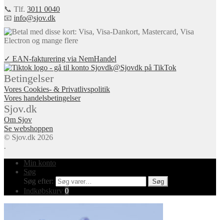
📞 Tlf.
3011 0040
📧
info@sjov.dk
✓ EAN-fakturering via NemHandel
@Sjovdk på TikTok
Betingelser
Vores Cookies- & Privatlivspolitik
Vores handelsbetingelser
Sjov.dk
Om Sjov
Se webshoppen
© Sjov.dk 2026
.
Min konto
Søg
Søg efter:
Søg
Indkøbskurv
0