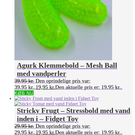
Agurk Klemmebold – Mesh Ball
med vandperler
39,95
kr.
Den oprindelige pris var:
39,95 kr..
19,95
kr.
Den aktuelle pris er: 19,95 kr..
KØB NU
Stricky Frugt – Stressbold med vand
inden i – Fidget Toy
29,95
kr.
Den oprindelige pris var:
29,95 kr..
19,95
kr.
Den aktuelle pris er: 19,95 kr..