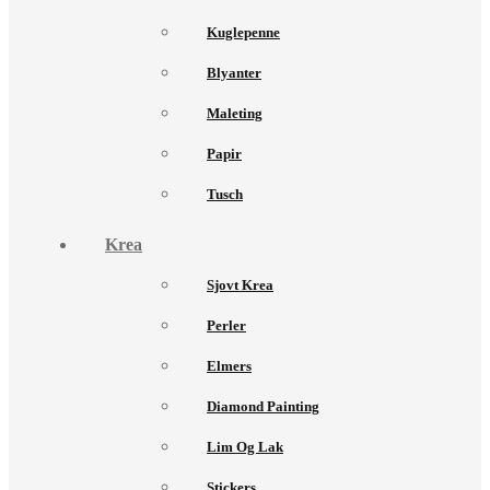
Kuglepenne
Blyanter
Maleting
Papir
Tusch
Krea
Sjovt Krea
Perler
Elmers
Diamond Painting
Lim Og Lak
Stickers