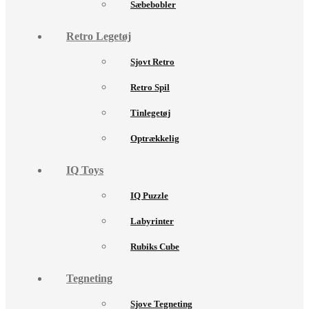
Sæbebobler
Retro Legetøj
Sjovt Retro
Retro Spil
Tinlegetøj
Optrækkelig
IQ Toys
IQ Puzzle
Labyrinter
Rubiks Cube
Tegneting
Sjove Tegneting