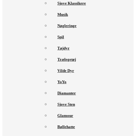
Sjove Klassikere
Musik
Nøgleringe
Spil
Tøjdyr
Trælegetøj
Vilde Dyr
YoYo
Diamanter
Sjove Sten
Glamour
Bøllehatte