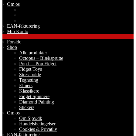
Om os
Om Sjov.dk
Handelsbetingelser
Cookies & Privatliv
EAN-fakturering
Min Konto
Forside
Shop
Alle produkter
Octopus – Blæksprutte
Pop It – Pop Fidget
Fidget Toys
Stressbolde
Tegneting
Elmers
Klassikere
Fidget Spinnere
Diamond Painting
Stickers
Om os
Om Sjov.dk
Handelsbetingelser
Cookies & Privatliv
EAN-fakturering