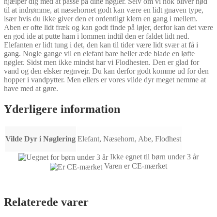
hjælper dig med at passe på dine nøgler. Selv om vi nok bliver nød
til at indrømme, at næsehornet godt kan være en lidt gnaven type,
især hvis du ikke giver den et ordentligt klem en gang i mellem.
Aben er ofte lidt fræk og kan godt finde på løjer, derfor kan det være
en god ide at putte ham i lommen indtil den er faldet lidt ned.
Elefanten er lidt tung i det, den kan til tider være lidt svær at få i
gang. Nogle gange vil en elefant bare heller æde blade en løfte
nøgler. Sidst men ikke mindst har vi Flodhesten. Den er glad for
vand og den elsker regnvejr. Du kan derfor godt komme ud for den
hopper i vandpytter. Men ellers er vores vilde dyr meget nemme at
have med at gøre.
Yderligere information
Vilde Dyr i Nøglering
Elefant, Næsehorn, Abe, Flodhest
Ikke egnet til børn under 3 år
Varen er CE-mærket
Relaterede varer