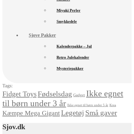
Miyuki Perler
Smykkedele
Sjove Pakker
Kalenderpakke – Jul
Retro Julekalender
Mysteriepakker
Tags:
Ikke egnet
Fødselsdag
Fidget Toys
Gadget
til børn under 3 år
Ikke egnet til børn under 5 år
Krea
Små gaver
Legetøj
Kæmpe Mega Gigant
Sjov.dk