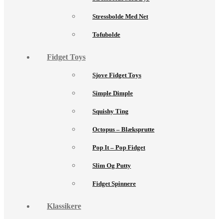
Stressbolde Med Net
Tofubolde
Fidget Toys
Sjove Fidget Toys
Simple Dimple
Squishy Ting
Octopus – Blæksprutte
Pop It – Pop Fidget
Slim Og Putty
Fidget Spinnere
Klassikere