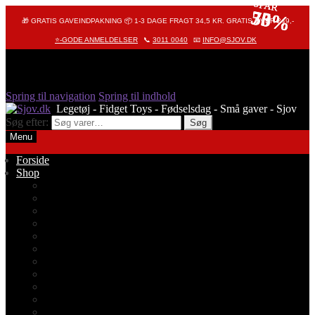
SPAR
SPAR
SPAR
75%
50%
33%
🎁 GRATIS GAVEINDPAKNING 📦 1-3 DAGE FRAGT 34,5 KR. GRATIS OVER 249,-
⭐-GODE ANMELDELSER
📞
3011 0040
📧
INFO@SJOV.DK
Spring til navigation
Spring til indhold
Søg efter:
Søg
Menu
Forside
Shop
Alle produkter
Octopus – Blæksprutte
Pop It – Pop Fidget
Fidget Toys
Stressbolde
Tegneting
Elmers
Klassikere
Fidget Spinnere
Diamond Painting
Stickers