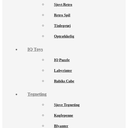
Sjovt Retro
Retro Spil
Tinlegetøj
Optrækkelig
IQ Toys
IQ Puzzle
Labyrinter
Rubiks Cube
Tegneting
Sjove Tegneting
Kuglepenne
Blyanter