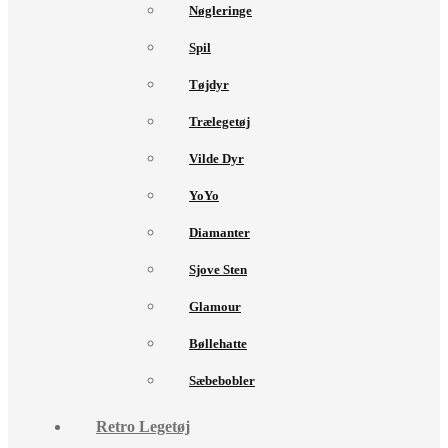
Nøgleringe
Spil
Tøjdyr
Trælegetøj
Vilde Dyr
YoYo
Diamanter
Sjove Sten
Glamour
Bøllehatte
Sæbebobler
Retro Legetøj