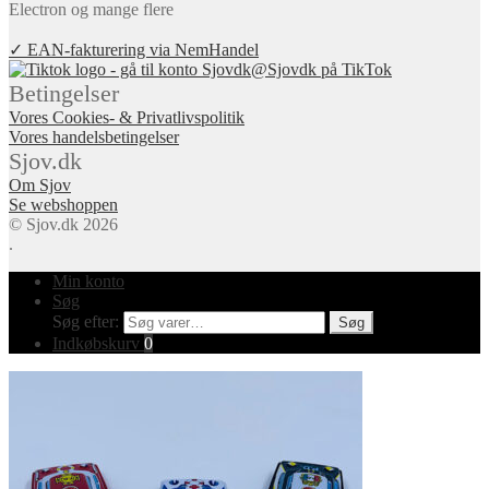
✓ EAN-fakturering via NemHandel
@Sjovdk på TikTok
Betingelser
Vores Cookies- & Privatlivspolitik
Vores handelsbetingelser
Sjov.dk
Om Sjov
Se webshoppen
© Sjov.dk 2026
.
Min konto
Søg
Søg efter:
Søg
Indkøbskurv
0