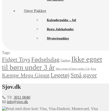
Sjove Pakker
Kalenderpakke – Jul
Retro Julekalender
Mysteriepakker
Tags:
Ikke egnet
Fødselsdag
Fidget Toys
Gadget
til børn under 3 år
Ikke egnet til børn under 5 år
Krea
Små gaver
Legetøj
Kæmpe Mega Gigant
Sjov.dk
📞 Tlf.
3011 0040
📧
info@sjov.dk