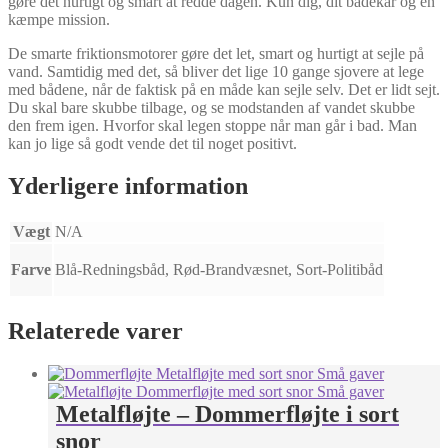
gøre det hurtigt og smart at redde dagen. Kun dig, dit badekar og en
kæmpe mission.
De smarte friktionsmotorer gøre det let, smart og hurtigt at sejle på
vand. Samtidig med det, så bliver det lige 10 gange sjovere at lege
med bådene, når de faktisk på en måde kan sejle selv. Det er lidt sejt.
Du skal bare skubbe tilbage, og se modstanden af vandet skubbe
den frem igen. Hvorfor skal legen stoppe når man går i bad. Man
kan jo lige så godt vende det til noget positivt.
Yderligere information
Vægt
N/A
Farve
Blå-Redningsbåd, Rød-Brandvæsnet, Sort-Politibåd
Relaterede varer
Metalfløjte – Dommerfløjte i sort
snor