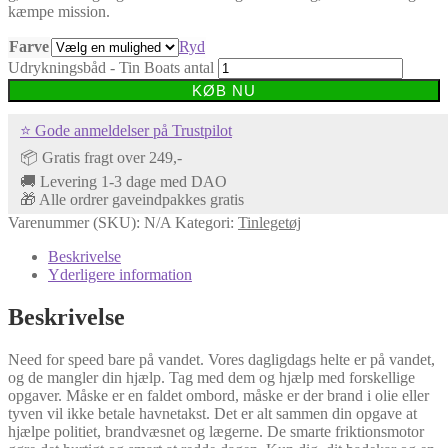
kæmpe mission.
Farve
Ryd
Udrykningsbåd - Tin Boats antal
KØB NU
⭐ Gode anmeldelser på Trustpilot
📦 Gratis fragt over 249,-
🚚 Levering 1-3 dage med DAO
🎁 Alle ordrer gaveindpakkes gratis
Varenummer (SKU):
N/A
Kategori:
Tinlegetøj
Beskrivelse
Yderligere information
Beskrivelse
Need for speed bare på vandet. Vores dagligdags helte er på vandet,
og de mangler din hjælp. Tag med dem og hjælp med forskellige
opgaver. Måske er en faldet ombord, måske er der brand i olie eller
tyven vil ikke betale havnetakst. Det er alt sammen din opgave at
hjælpe politiet, brandvæsnet og lægerne. De smarte friktionsmotor