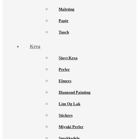
Maleting
Papir
Tusch
Krea
Sjovt Krea
Perler
Elmers
Diamond Painting
Lim Og Lak
Stickers
Miyuki Perler
Smykkedele