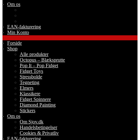
Om os
Om Sjov.dk
Handelsbetingelser
Cookies & Privatliv
EAN-fakturering
Min Konto
Forside
Shop
Alle produkter
Octopus – Blæksprutte
Pop It – Pop Fidget
Fidget Toys
Stressbolde
Tegneting
Elmers
Klassikere
Fidget Spinnere
Diamond Painting
Stickers
Om os
Om Sjov.dk
Handelsbetingelser
Cookies & Privatliv
EAN-fakturering