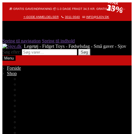
SPAR
SPAR
SPAR
33%
25%
15%
🎁 GRATIS GAVEINDPAKNING 📦 1-3 DAGE FRAGT 34,5 KR. GRATIS OVER 249,-
⭐-GODE ANMELDELSER
📞
3011 0040
📧
INFO@SJOV.DK
Spring til navigation
Spring til indhold
Søg efter:
Søg
Menu
Forside
Shop
Alle produkter
Octopus – Blæksprutte
Pop It – Pop Fidget
Fidget Toys
Stressbolde
Tegneting
Elmers
Klassikere
Fidget Spinnere
Diamond Painting
Stickers