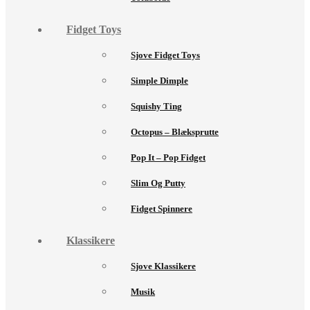
Fidget Toys
Sjove Fidget Toys
Simple Dimple
Squishy Ting
Octopus – Blæksprutte
Pop It – Pop Fidget
Slim Og Putty
Fidget Spinnere
Klassikere
Sjove Klassikere
Musik