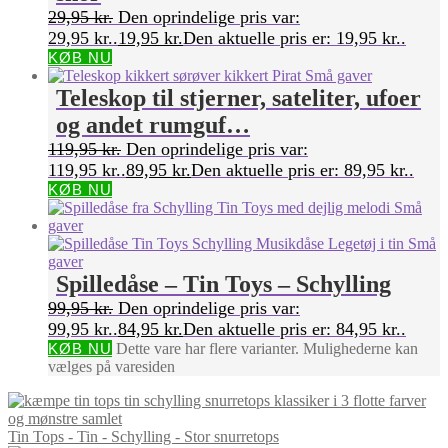
29,95
kr.
Den oprindelige pris var:
29,95 kr..
19,95
kr.
Den aktuelle pris er: 19,95 kr..
KØB NU
Teleskop til stjerner, sateliter, ufoer
og andet rumguf…
119,95
kr.
Den oprindelige pris var:
119,95 kr..
89,95
kr.
Den aktuelle pris er: 89,95 kr..
KØB NU
Spilledåse – Tin Toys – Schylling
99,95
kr.
Den oprindelige pris var:
99,95 kr..
84,95
kr.
Den aktuelle pris er: 84,95 kr..
KØB NU
Dette vare har flere varianter. Mulighederne kan
vælges på varesiden
Tin Tops - Tin - Schylling - Stor snurretops