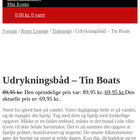
Min Konto
0,00
kr.
0 varer
Forside
/
Retro Legetøj
/
Tinlegetøj
/
Udrykningsbåd – Tin Boats
-22%
Udrykningsbåd – Tin Boats
89,95
kr.
Den oprindelige pris var: 89,95 kr..
69,95
kr.
Den
aktuelle pris er: 69,95 kr..
Need for speed bare på vandet. Vores dagligdags helte er på vandet,
og de mangler din hjælp. Tag med dem og hjælp med forskellige
opgaver. Måske er en faldet ombord, måske er der brand i olie eller
tyven vil ikke betale havnetakst. Det er alt sammen din opgave at
hjælpe politiet, brandvæsnet og lægerne. De smarte friktionsmotor
gøre det hurtigt og smart at redde dagen. Kun dig, dit badekar og en