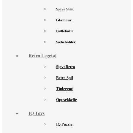
Sjove Sten
Glamour
Bøllehatte
Sæbebobler
Retro Legetøj
Sjovt Retro
Retro Spil
Tinlegetøj
Optrækkelig
IQ Toys
IQ Puzzle