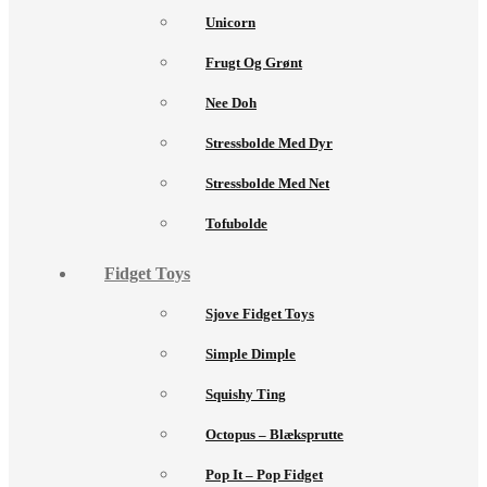
Unicorn
Frugt Og Grønt
Nee Doh
Stressbolde Med Dyr
Stressbolde Med Net
Tofubolde
Fidget Toys
Sjove Fidget Toys
Simple Dimple
Squishy Ting
Octopus – Blæksprutte
Pop It – Pop Fidget