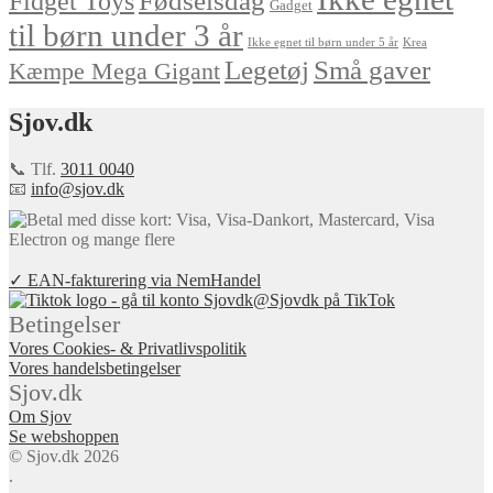
Fødselsdag
Fidget Toys
Gadget
til børn under 3 år
Ikke egnet til børn under 5 år
Krea
Små gaver
Legetøj
Kæmpe Mega Gigant
Sjov.dk
📞 Tlf.
3011 0040
📧
info@sjov.dk
✓ EAN-fakturering via NemHandel
@Sjovdk på TikTok
Betingelser
Vores Cookies- & Privatlivspolitik
Vores handelsbetingelser
Sjov.dk
Om Sjov
Se webshoppen
© Sjov.dk 2026
.