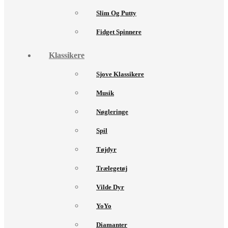
Slim Og Putty
Fidget Spinnere
Klassikere
Sjove Klassikere
Musik
Nøgleringe
Spil
Tøjdyr
Trælegetøj
Vilde Dyr
YoYo
Diamanter