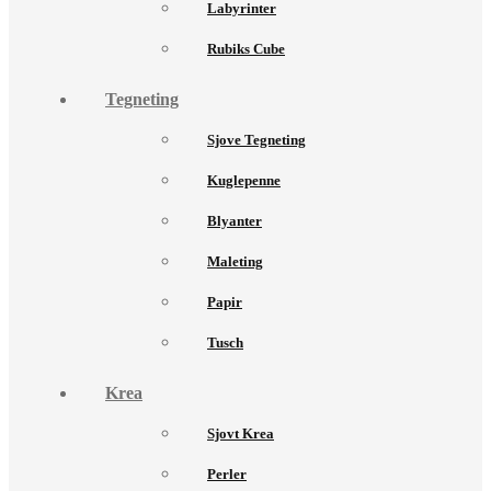
Labyrinter
Rubiks Cube
Tegneting
Sjove Tegneting
Kuglepenne
Blyanter
Maleting
Papir
Tusch
Krea
Sjovt Krea
Perler