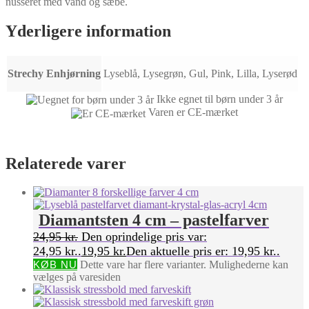
nusseret med vand og sæbe.
Yderligere information
Strechy Enhjørning
Lyseblå, Lysegrøn, Gul, Pink, Lilla, Lyserød
Ikke egnet til børn under 3 år
Varen er CE-mærket
Relaterede varer
Diamantsten 4 cm – pastelfarver
24,95
kr.
Den oprindelige pris var:
24,95 kr..
19,95
kr.
Den aktuelle pris er: 19,95 kr..
KØB NU
Dette vare har flere varianter. Mulighederne kan
vælges på varesiden