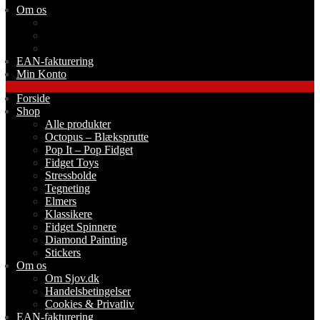
Om os
Om Sjov.dk
Handelsbetingelser
Cookies & Privatliv
EAN-fakturering
Min Konto
Forside
Shop
Alle produkter
Octopus – Blæksprutte
Pop It – Pop Fidget
Fidget Toys
Stressbolde
Tegneting
Elmers
Klassikere
Fidget Spinnere
Diamond Painting
Stickers
Om os
Om Sjov.dk
Handelsbetingelser
Cookies & Privatliv
EAN-fakturering