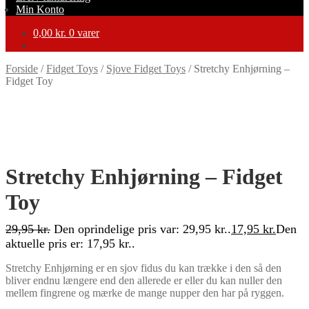
Min Konto
0,00
kr.
0 varer
Forside
/
Fidget Toys
/
Sjove Fidget Toys
/
Stretchy Enhjørning –
Fidget Toy
-40%
Stretchy Enhjørning – Fidget
Toy
29,95
kr.
Den oprindelige pris var: 29,95 kr..
17,95
kr.
Den
aktuelle pris er: 17,95 kr..
Stretchy Enhjørning er en sjov fidus du kan trække i den så den
bliver endnu længere end den allerede er eller du kan nuller den
mellem fingrene og mærke de mange nupper den har på ryggen.