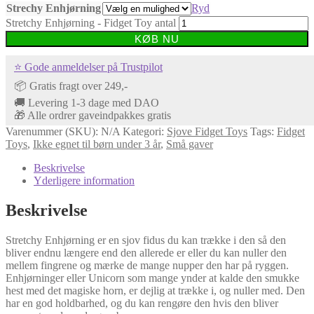
Strechy Enhjørning
Ryd
Stretchy Enhjørning - Fidget Toy antal
KØB NU
⭐ Gode anmeldelser på Trustpilot
📦 Gratis fragt over 249,-
🚚 Levering 1-3 dage med DAO
🎁 Alle ordrer gaveindpakkes gratis
Varenummer (SKU):
N/A
Kategori:
Sjove Fidget Toys
Tags:
Fidget
Toys
,
Ikke egnet til børn under 3 år
,
Små gaver
Beskrivelse
Yderligere information
Beskrivelse
Stretchy Enhjørning er en sjov fidus du kan trække i den så den
bliver endnu længere end den allerede er eller du kan nuller den
mellem fingrene og mærke de mange nupper den har på ryggen.
Enhjørninger eller Unicorn som mange ynder at kalde den smukke
hest med det magiske horn, er dejlig at trække i, og nuller med. Den
har en god holdbarhed, og du kan rengøre den hvis den bliver