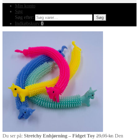
Min konto
Søg
Søg efter:
Søg
Indkøbskurv
0
Du ser på:
Stretchy Enhjørning – Fidget Toy
29,95
kr.
Den