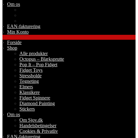
Om os
Om Sjov.dk
Handelsbetingelser
Cookies & Privatliv
EAN-fakturering
Min Konto
Forside
Shop
Alle produkter
Octopus – Blæksprutte
Pop It – Pop Fidget
Fidget Toys
Stressbolde
Tegneting
Elmers
Klassikere
Fidget Spinnere
Diamond Painting
Stickers
Om os
Om Sjov.dk
Handelsbetingelser
Cookies & Privatliv
EAN-fakturering