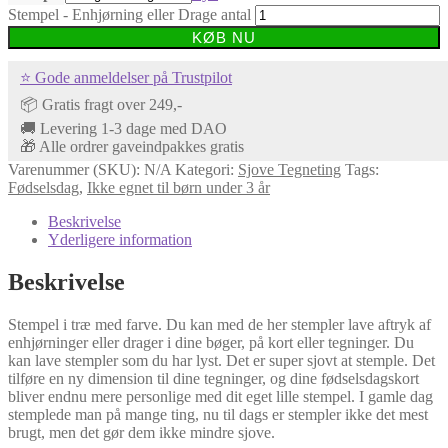
Stempel - Enhjørning eller Drage antal
KØB NU
⭐ Gode anmeldelser på Trustpilot
📦 Gratis fragt over 249,-
🚚 Levering 1-3 dage med DAO
🎁 Alle ordrer gaveindpakkes gratis
Varenummer (SKU):
N/A
Kategori:
Sjove Tegneting
Tags:
Fødselsdag
,
Ikke egnet til børn under 3 år
Beskrivelse
Yderligere information
Beskrivelse
Stempel i træ med farve. Du kan med de her stempler lave aftryk af
enhjørninger eller drager i dine bøger, på kort eller tegninger. Du
kan lave stempler som du har lyst. Det er super sjovt at stemple. Det
tilføre en ny dimension til dine tegninger, og dine fødselsdagskort
bliver endnu mere personlige med dit eget lille stempel. I gamle dag
stemplede man på mange ting, nu til dags er stempler ikke det mest
brugt, men det gør dem ikke mindre sjove.