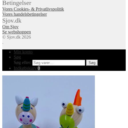
Betingelser
Vores Cookies- & Privatlivspolitik
Vores handelsbetingelser
Sjov.dk
Om Sjov
Se webshoppen
© Sjov.dk 2026
.
Min konto
Søg
Søg efter:
Søg
Indkøbskurv
0