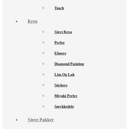
Tusch
Krea
Sjovt Krea
Perler
Elmers
Diamond Painting
Lim Og Lak
Stickers
Miyuki Perler
Smykkedele
Sjove Pakker