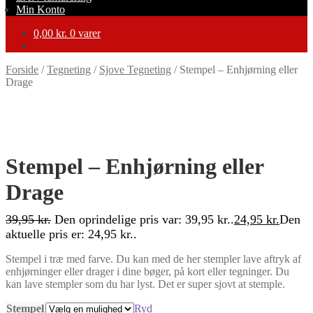
Min Konto
0,00
kr.
0 varer
Forside
/
Tegneting
/
Sjove Tegneting
/
Stempel – Enhjørning eller
Drage
-38%
Stempel – Enhjørning eller
Drage
39,95
kr.
Den oprindelige pris var: 39,95 kr..
24,95
kr.
Den
aktuelle pris er: 24,95 kr..
Stempel i træ med farve. Du kan med de her stempler lave aftryk af
enhjørninger eller drager i dine bøger, på kort eller tegninger. Du
kan lave stempler som du har lyst. Det er super sjovt at stemple.
Stempel
Ryd