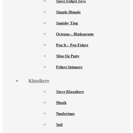
Sjove Fidget Toys
Simple Dimple
Squishy Ting
Octopus – Blæksprutte
Pop It – Pop Fidget
Slim Og Putty
Fidget Spinnere
Klassikere
Sjove Klassikere
Musik
Nøgleringe
Spil