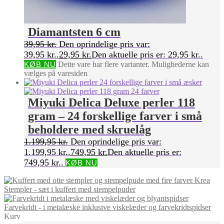
Diamantsten 6 cm
39,95
kr.
Den oprindelige pris var:
39,95 kr..
29,95
kr.
Den aktuelle pris er: 29,95 kr..
KØB NU
Dette vare har flere varianter. Mulighederne kan
vælges på varesiden
Miyuki Delica Deluxe perler 118
gram – 24 forskellige farver i små
beholdere med skruelåg
1.199,95
kr.
Den oprindelige pris var:
1.199,95 kr..
749,95
kr.
Den aktuelle pris er:
749,95 kr..
KØB NU
Stempler - sæt i kuffert med stempelpuder
Farvekridt - i metalæske inklusive viskelæder og farvekridtspidser
Kurv