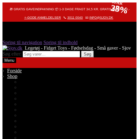
SPAR
SPAR
SPAR
23%
25%
38%
🎁 GRATIS GAVEINDPAKNING 📦 1-3 DAGE FRAGT 34,5 KR. GRATIS OVER 249,-
⭐-GODE ANMELDELSER
📞
3011 0040
📧
INFO@SJOV.DK
Spring til navigation
Spring til indhold
Søg efter:
Søg
Menu
Forside
Shop
Alle produkter
Octopus – Blæksprutte
Pop It – Pop Fidget
Fidget Toys
Stressbolde
Tegneting
Elmers
Klassikere
Fidget Spinnere
Diamond Painting
Stickers