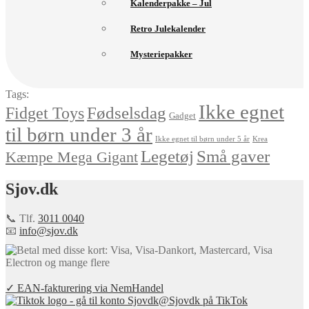
Kalenderpakke – Jul
Retro Julekalender
Mysteriepakker
Tags:
Ikke egnet
Fødselsdag
Fidget Toys
Gadget
til børn under 3 år
Ikke egnet til børn under 5 år
Krea
Små gaver
Legetøj
Kæmpe Mega Gigant
Sjov.dk
📞 Tlf.
3011 0040
📧
info@sjov.dk
✓ EAN-fakturering via NemHandel
@Sjovdk på TikTok