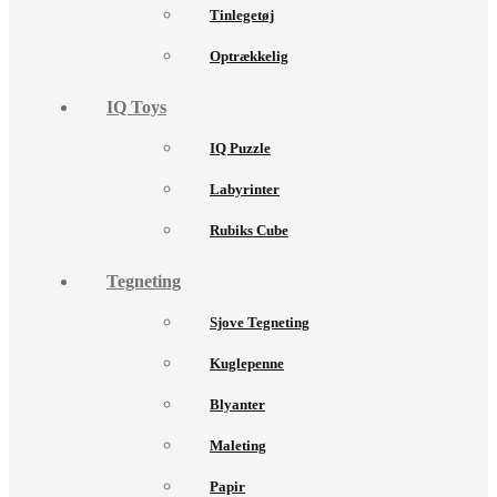
Tinlegetøj
Optrækkelig
IQ Toys
IQ Puzzle
Labyrinter
Rubiks Cube
Tegneting
Sjove Tegneting
Kuglepenne
Blyanter
Maleting
Papir