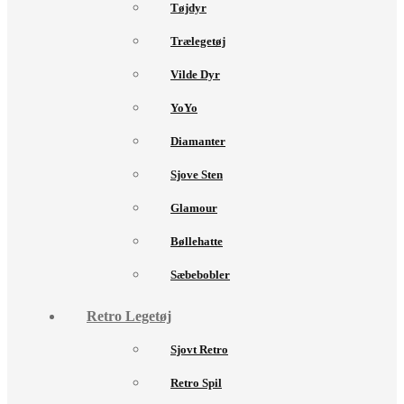
Tøjdyr
Trælegetøj
Vilde Dyr
YoYo
Diamanter
Sjove Sten
Glamour
Bøllehatte
Sæbebobler
Retro Legetøj
Sjovt Retro
Retro Spil