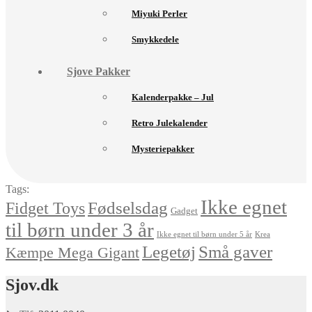
Miyuki Perler
Smykkedele
Sjove Pakker
Kalenderpakke – Jul
Retro Julekalender
Mysteriepakker
Tags:
Ikke egnet
Fødselsdag
Fidget Toys
Gadget
til børn under 3 år
Ikke egnet til børn under 5 år
Krea
Små gaver
Legetøj
Kæmpe Mega Gigant
Sjov.dk