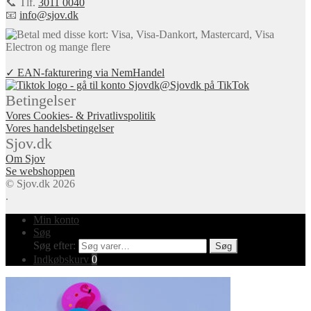
📞 Tlf.
3011 0040
📧
info@sjov.dk
✓ EAN-fakturering via NemHandel
@Sjovdk på TikTok
Betingelser
Vores Cookies- & Privatlivspolitik
Vores handelsbetingelser
Sjov.dk
Om Sjov
Se webshoppen
© Sjov.dk 2026
.
Min konto
Søg
Søg efter:
Søg
Indkøbskurv
0