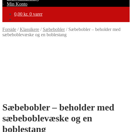
Min Konto
0,00
kr.
0 varer
Forside
/
Klassikere
/
Sæbebobler
/
Sæbebobler – beholder med
sæbeboblevæske og en boblestang
-33%
Sæbebobler – beholder med
sæbeboblevæske og en
boblestang