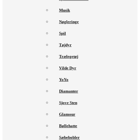
Musik
Nøgleringe
Spil
Tøjdyr
Trælegetøj
Vilde Dyr
YoYo
Diamanter
Sjove Sten
Glamour
Bøllehatte
Sæbebobler