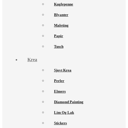
Kuglepenne
Blyanter
Maleting
Papir
Tusch
Krea
Sjovt Krea
Perler
Elmers
Diamond Painting
Lim Og Lak
Stickers