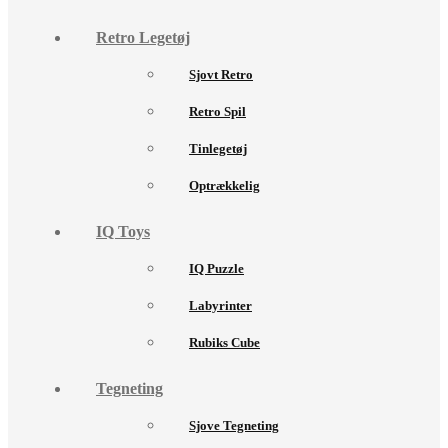
Retro Legetøj
Sjovt Retro
Retro Spil
Tinlegetøj
Optrækkelig
IQ Toys
IQ Puzzle
Labyrinter
Rubiks Cube
Tegneting
Sjove Tegneting