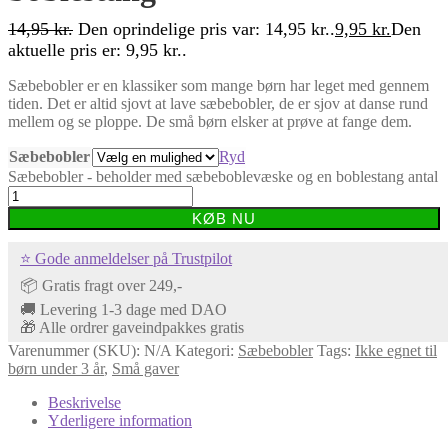
14,95
kr.
Den oprindelige pris var: 14,95 kr..
9,95
kr.
Den
aktuelle pris er: 9,95 kr..
Sæbebobler er en klassiker som mange børn har leget med gennem
tiden. Det er altid sjovt at lave sæbebobler, de er sjov at danse rund
mellem og se ploppe. De små børn elsker at prøve at fange dem.
Sæbebobler
Ryd
Sæbebobler - beholder med sæbeboblevæske og en boblestang antal
KØB NU
⭐ Gode anmeldelser på Trustpilot
📦 Gratis fragt over 249,-
🚚 Levering 1-3 dage med DAO
🎁 Alle ordrer gaveindpakkes gratis
Varenummer (SKU):
N/A
Kategori:
Sæbebobler
Tags:
Ikke egnet til
børn under 3 år
,
Små gaver
Beskrivelse
Yderligere information