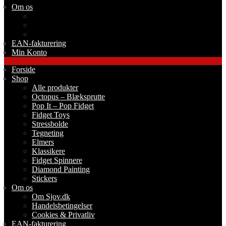
Om os
Om Sjov.dk
Handelsbetingelser
Cookies & Privatliv
EAN-fakturering
Min Konto
Forside
Shop
Alle produkter
Octopus – Blæksprutte
Pop It – Pop Fidget
Fidget Toys
Stressbolde
Tegneting
Elmers
Klassikere
Fidget Spinnere
Diamond Painting
Stickers
Om os
Om Sjov.dk
Handelsbetingelser
Cookies & Privatliv
EAN-fakturering