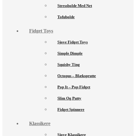
Stressbolde Med Net
Tofubolde
Fidget Toys
Sjove Fidget Toys
Simple Dimple
Squishy Ting
Octopus – Blæksprutte
Pop It – Pop Fidget
Slim Og Putty
Fidget Spinnere
Klassikere
Sjove Klassikere