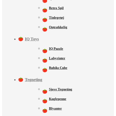
Retro Spil
Tinlegetøj
Optrækkelig
IQ Toys
IQ Puzzle
Labyrinter
Rubiks Cube
Tegneting
Sjove Tegneting
Kuglepenne
Blyanter