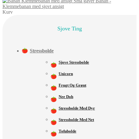
Banan -
Klemmebanan med sjovt ansigt
Kurv
Sjove Ting
Stressbolde
Sjove Stressbolde
Unicorn
Frugt Og Grønt
Nee Doh
Stressbolde Med Dyr
Stressbolde Med Net
Tofubolde