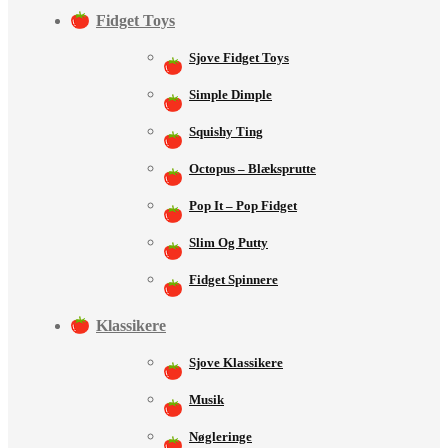
Fidget Toys
Sjove Fidget Toys
Simple Dimple
Squishy Ting
Octopus – Blæksprutte
Pop It – Pop Fidget
Slim Og Putty
Fidget Spinnere
Klassikere
Sjove Klassikere
Musik
Nøgleringe