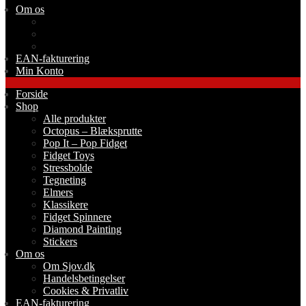
Om os
Om Sjov.dk
Handelsbetingelser
Cookies & Privatliv
EAN-fakturering
Min Konto
Forside
Shop
Alle produkter
Octopus – Blæksprutte
Pop It – Pop Fidget
Fidget Toys
Stressbolde
Tegneting
Elmers
Klassikere
Fidget Spinnere
Diamond Painting
Stickers
Om os
Om Sjov.dk
Handelsbetingelser
Cookies & Privatliv
EAN-fakturering