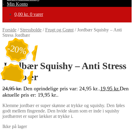
Min Konto
0,00
kr.
0 varer
Forside
/
Stressbolde
/
Frugt og Grønt
/
Jordbær Squishy – Anti
Stress Jordbær
-20%
Jordbær Squishy – Anti Stress
Jordbær
24,95
kr.
Den oprindelige pris var: 24,95 kr..
19,95
kr.
Den
aktuelle pris er: 19,95 kr..
Klemme jordbær er super skønne at trykke og squishy. Den føles
godt mellem fingrende. Den hvide skum som er inde i squishy
jordbærret er super lækker at trykke i.
Ikke på lager