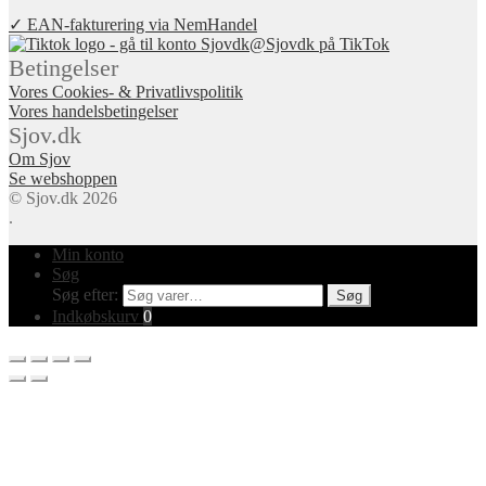
✓ EAN-fakturering via NemHandel
@Sjovdk på TikTok
Betingelser
Vores Cookies- & Privatlivspolitik
Vores handelsbetingelser
Sjov.dk
Om Sjov
Se webshoppen
© Sjov.dk 2026
.
Min konto
Søg
Søg efter:
Søg
Indkøbskurv
0