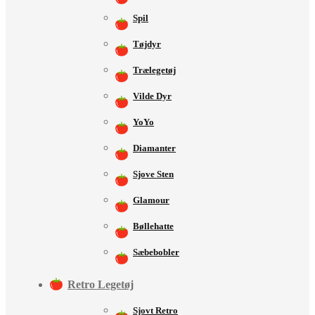
Spil
Tøjdyr
Trælegetøj
Vilde Dyr
YoYo
Diamanter
Sjove Sten
Glamour
Bøllehatte
Sæbebobler
Retro Legetøj
Sjovt Retro