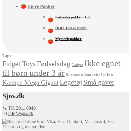
Sjove Pakker
Kalenderpakke – Jul
Retro Julekalender
Mysteriepakker
Tags:
Ikke egnet
Fødselsdag
Fidget Toys
Gadget
til børn under 3 år
Ikke egnet til børn under 5 år
Krea
Små gaver
Legetøj
Kæmpe Mega Gigant
Sjov.dk
📞 Tlf.
3011 0040
📧
info@sjov.dk