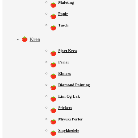
Maleting
Papir
Tusch
Krea
Sjovt Krea
Perler
Elmers
Diamond Painting
Lim Og Lak
Stickers
Miyuki Perler
Smykkedele