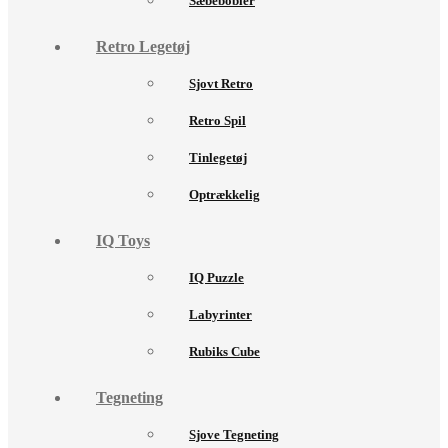
Sæbebobler
Retro Legetøj
Sjovt Retro
Retro Spil
Tinlegetøj
Optrækkelig
IQ Toys
IQ Puzzle
Labyrinter
Rubiks Cube
Tegneting
Sjove Tegneting