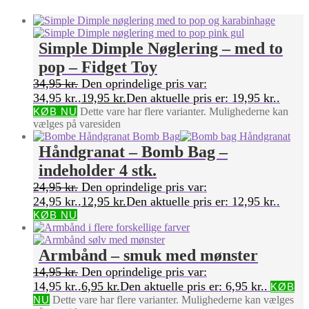
Simple Dimple Nøglering – med to
pop – Fidget Toy
34,95
kr.
Den oprindelige pris var:
34,95 kr..
19,95
kr.
Den aktuelle pris er: 19,95 kr..
KØB NU
Dette vare har flere varianter. Mulighederne kan
vælges på varesiden
Håndgranat – Bomb Bag –
indeholder 4 stk.
24,95
kr.
Den oprindelige pris var:
24,95 kr..
12,95
kr.
Den aktuelle pris er: 12,95 kr..
KØB NU
Armbånd – smuk med mønster
14,95
kr.
Den oprindelige pris var:
14,95 kr..
6,95
kr.
Den aktuelle pris er: 6,95 kr..
KØB
NU
Dette vare har flere varianter. Mulighederne kan vælges