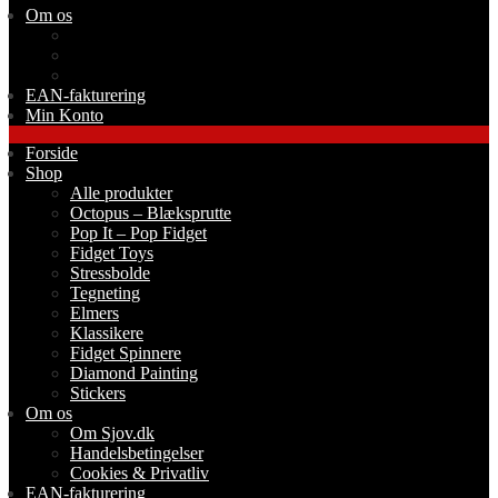
Om os
Om Sjov.dk
Handelsbetingelser
Cookies & Privatliv
EAN-fakturering
Min Konto
Forside
Shop
Alle produkter
Octopus – Blæksprutte
Pop It – Pop Fidget
Fidget Toys
Stressbolde
Tegneting
Elmers
Klassikere
Fidget Spinnere
Diamond Painting
Stickers
Om os
Om Sjov.dk
Handelsbetingelser
Cookies & Privatliv
EAN-fakturering