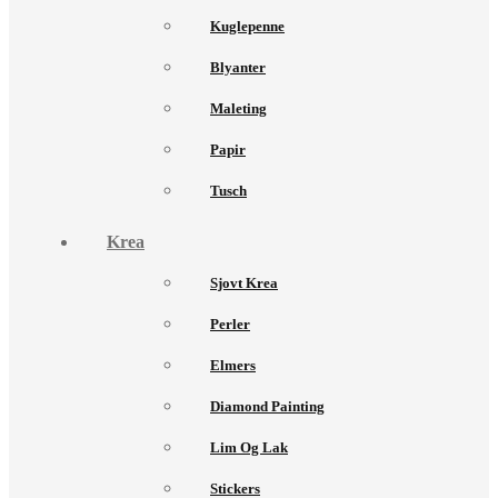
Kuglepenne
Blyanter
Maleting
Papir
Tusch
Krea
Sjovt Krea
Perler
Elmers
Diamond Painting
Lim Og Lak
Stickers