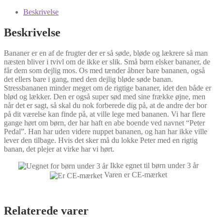
Beskrivelse
Beskrivelse
Bananer er en af de frugter der er så søde, bløde og lækrere så man
næsten bliver i tvivl om de ikke er slik. Små børn elsker bananer, de
får dem som dejlig mos. Os med tænder åbner bare bananen, også
det ellers bare i gang, med den dejlig bløde søde banan.
Stressbananen minder meget om de rigtige bananer, idet den både er
blød og lækker. Den er også super sød med sine frække øjne, men
når det er sagt, så skal du nok forberede dig på, at de andre der bor
på dit værelse kan finde på, at ville lege med bananen. Vi har flere
gange hørt om børn, der har haft en abe boende ved navnet “Peter
Pedal”. Han har uden videre nuppet bananen, og han har ikke ville
lever den tilbage. Hvis det sker må du lokke Peter med en rigtig
banan, det plejer at virke har vi hørt.
Ikke egnet til børn under 3 år
Varen er CE-mærket
Relaterede varer