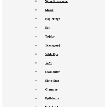
Sjove Klassikere
Musik
Nøgleringe
Spil
Tøjdyr
Trælegetøj
Vilde Dyr
YoYo
Diamanter
Sjove Sten
Glamour
Bøllehatte