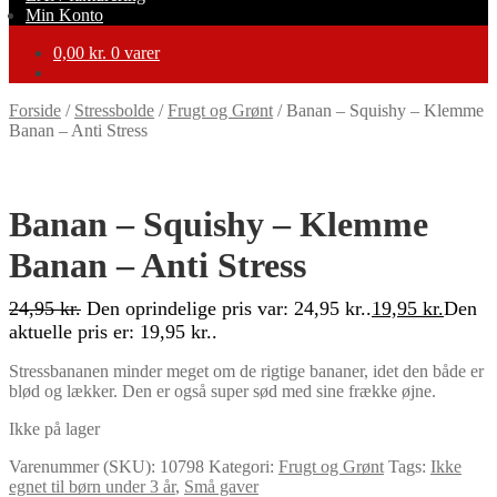
Min Konto
0,00
kr.
0 varer
Forside
/
Stressbolde
/
Frugt og Grønt
/
Banan – Squishy – Klemme
Banan – Anti Stress
-20%
Banan – Squishy – Klemme
Banan – Anti Stress
24,95
kr.
Den oprindelige pris var: 24,95 kr..
19,95
kr.
Den
aktuelle pris er: 19,95 kr..
Stressbananen minder meget om de rigtige bananer, idet den både er
blød og lækker. Den er også super sød med sine frække øjne.
Ikke på lager
Varenummer (SKU):
10798
Kategori:
Frugt og Grønt
Tags:
Ikke
egnet til børn under 3 år
,
Små gaver