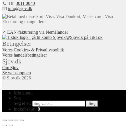
📞 Tlf.
3011 0040
📧
info@sjov.dk
✓ EAN-fakturering via NemHandel
@Sjovdk på TikTok
Betingelser
Vores Cookies- & Privatlivspolitik
Vores handelsbetingelser
Sjov.dk
Om Sjov
Se webshoppen
© Sjov.dk 2026
.
Min konto
Søg
Søg efter:
Søg
Indkøbskurv
0