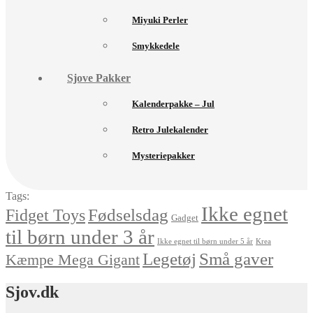
Miyuki Perler
Smykkedele
Sjove Pakker
Kalenderpakke – Jul
Retro Julekalender
Mysteriepakker
Tags:
Ikke egnet
Fødselsdag
Fidget Toys
Gadget
til børn under 3 år
Ikke egnet til børn under 5 år
Krea
Små gaver
Legetøj
Kæmpe Mega Gigant
Sjov.dk