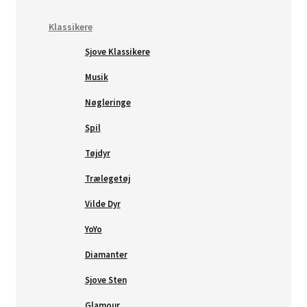
Klassikere
Sjove Klassikere
Musik
Nøgleringe
Spil
Tøjdyr
Trælegetøj
Vilde Dyr
YoYo
Diamanter
Sjove Sten
Glamour