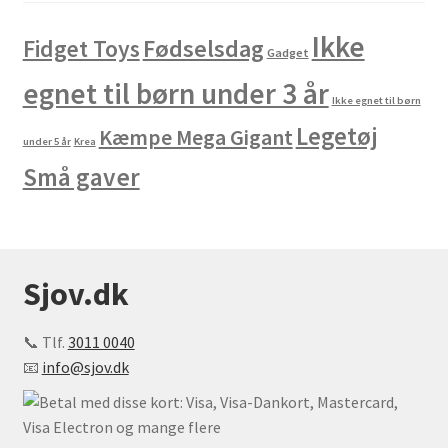
Ikke
Fødselsdag
Fidget Toys
Gadget
egnet til børn under 3 år
Ikke egnet til børn
Legetøj
Kæmpe Mega Gigant
under 5 år
Krea
Små gaver
Sjov.dk
📞 Tlf.
3011 0040
📧
info@sjov.dk