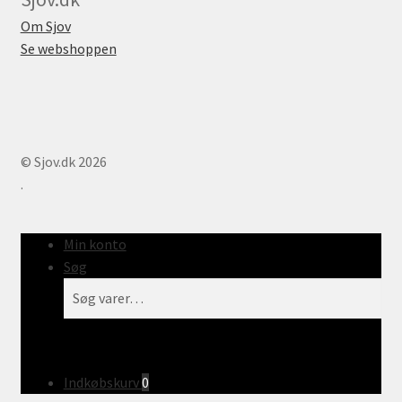
Om Sjov
Se webshoppen
© Sjov.dk 2026
.
Min konto
Søg
Søg
Søg
efter:
Indkøbskurv
0