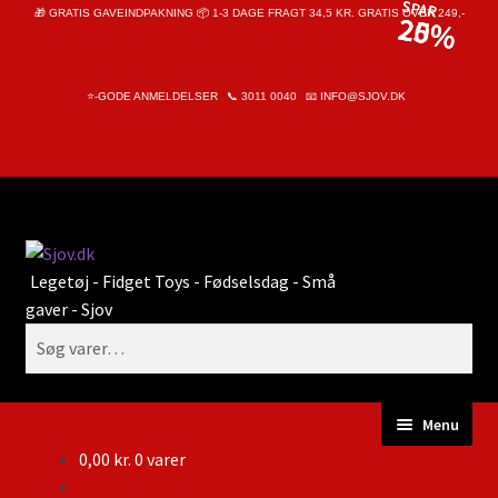
SPAR
SPAR
SPAR
🎁 GRATIS GAVEINDPAKNING 📦 1-3 DAGE FRAGT 34,5 KR. GRATIS OVER 249,-
25%
20%
25%
⭐-GODE ANMELDELSER
📞
3011 0040
📧
INFO@SJOV.DK
Spring
Spring
Søg
til
til
navigation
indhold
Søg
efter:
Menu
0,00
kr.
0 varer
Forside