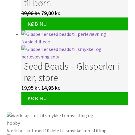
til børn
ka
Den
Den
99,00
kr.
79,00
kr.
væ
oprindelige
aktuelle
på
KØB NU
var
pris
pris
var:
er:
99,00 kr..
79,00 kr..
Seed Beads – Glasperler i
rør, store
Den
Den
19,95
kr.
14,95
kr.
De
oprindelige
aktuelle
KØB NU
var
pris
pris
har
var:
er:
fle
19,95 kr..
14,95 kr..
var
Værktøjssæt med 10 dele til smykkefremstilling
Mul