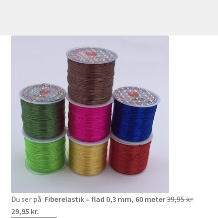
Den
Du ser på:
Fiberelastik – flad 0,3 mm, 60 meter
39,95
kr.
Den
oprinde
29,95
kr.