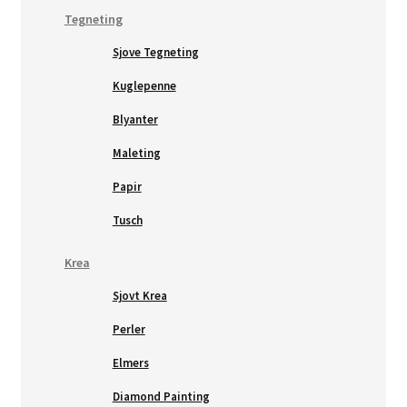
Tegneting
Sjove Tegneting
Kuglepenne
Blyanter
Maleting
Papir
Tusch
Krea
Sjovt Krea
Perler
Elmers
Diamond Painting