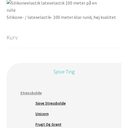
ka
væ
Silikone- / latexelastik- 100 meter klar rund, høj kvalitet
på
var
Kurv
Sjove Ting
Stressbolde
Sjove Stressbolde
Unicorn
Frugt Og Grønt