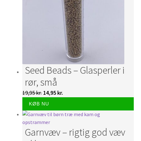
Seed Beads – Glasperler i
rør, små
Den
Den
19,95
kr.
14,95
kr.
De
oprindelige
aktuelle
KØB NU
var
pris
pris
har
var:
er:
fle
19,95 kr..
14,95 kr..
Garnvæv – rigtig god væv
var
Mul