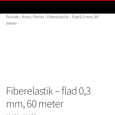
Udfold
Shop
underm
Forside
/
Krea
/
Perler
/
Fiberelastik – flad 0,3 mm, 60
Udfold
Om os
meter
underm
-25%
EAN-fakturering
Min Konto
Fiberelastik – flad 0,3
mm, 60 meter