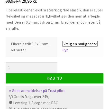
Den
Den
39,95
kr.
29,95
kr.
oprindelige
aktuelle
Fiberelastik er en ekstra stærk og flad elastik, den er super
pris
pris
fleksibel og meget stærk,hvilket gør den nem at arbejde
var:
er:
med. Den er 0,3 mm. tyk og 1 mm bred, der er 60 meter på
en rulle.
39,95 kr..
29,95 kr..
Fiberelastik 0,3x 1 mm.
60 meter
Ryd
Fiberelastik
-
flad
KØB NU
0,3
mm,
⭐ Gode anmeldelser på Trustpilot
60
📦 Gratis fragt over 249,-
meter
🚚 Levering 1-3 dage med DAO
antal
🎁 Alle ordrer gaveindpakkes gratis