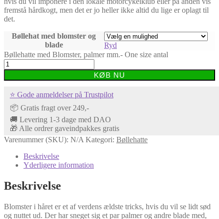
hvis du vil imponere i den lokale motorcykelklub eller på anden vis
fremstå hårdkogt, men det er jo heller ikke altid du lige er oplagt til
det.
Bøllehat med blomster og
blade
Ryd
Bøllehatte med Blomster, palmer mm.- One size antal
KØB NU
⭐ Gode anmeldelser på Trustpilot
📦 Gratis fragt over 249,-
🚚 Levering 1-3 dage med DAO
🎁 Alle ordrer gaveindpakkes gratis
Varenummer (SKU):
N/A
Kategori:
Bøllehatte
Beskrivelse
Yderligere information
Beskrivelse
Blomster i håret er et af verdens ældste tricks, hvis du vil se lidt sød
og nuttet ud. Der har sneget sig et par palmer og andre blade med,