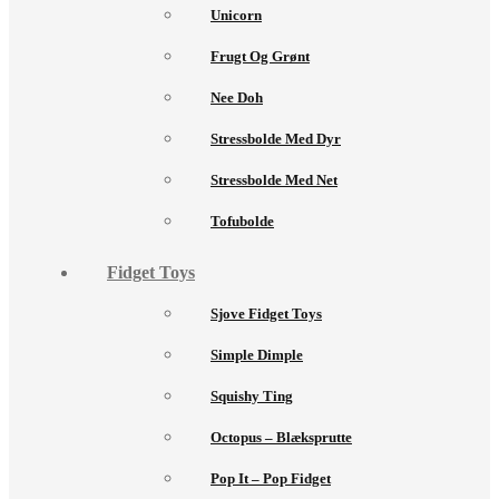
Unicorn
Frugt Og Grønt
Nee Doh
Stressbolde Med Dyr
Stressbolde Med Net
Tofubolde
Fidget Toys
Sjove Fidget Toys
Simple Dimple
Squishy Ting
Octopus – Blæksprutte
Pop It – Pop Fidget