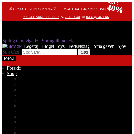
SPAR
SPAR
SPAR
40%
40%
40%
🎁 GRATIS GAVEINDPAKNING 📦 1-3 DAGE FRAGT 34,5 KR. GRATIS OVER 249,-
⭐-GODE ANMELDELSER
📞
3011 0040
📧
INFO@SJOV.DK
Spring til navigation
Spring til indhold
Søg efter:
Søg
Menu
Forside
Shop
Alle produkter
Octopus – Blæksprutte
Pop It – Pop Fidget
Fidget Toys
Stressbolde
Tegneting
Elmers
Klassikere
Fidget Spinnere
Diamond Painting
Stickers