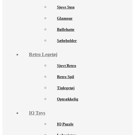
Sjove Sten
Glamour
Bøllehatte
Sæbebobler
Retro Legetøj
Sjovt Retro
Retro Spil
Tinlegetøj
Optrækkelig
IQ Toys
IQ Puzzle