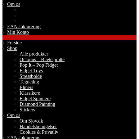
Om os
Om Sjov.dk
Handelsbetingelser
Cookies & Privatliv
EAN-fakturering
Min Konto
Forside
Shop
Alle produkter
Octopus – Blæksprutte
Pop It – Pop Fidget
Fidget Toys
Stressbolde
Tegneting
Elmers
Klassikere
Fidget Spinnere
Diamond Painting
Stickers
Om os
Om Sjov.dk
Handelsbetingelser
Cookies & Privatliv
EAN-fakturering