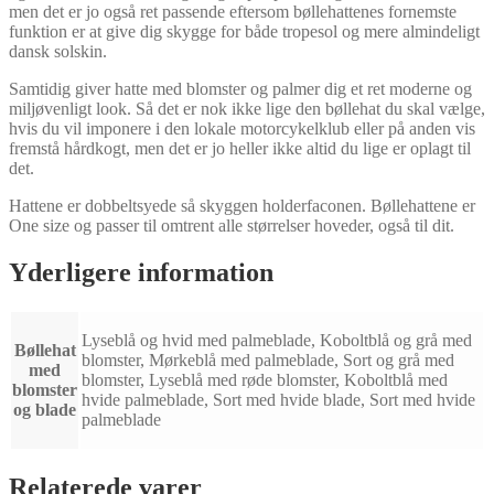
men det er jo også ret passende eftersom bøllehattenes fornemste
funktion er at give dig skygge for både tropesol og mere almindeligt
dansk solskin.
Samtidig giver hatte med blomster og palmer dig et ret moderne og
miljøvenligt look. Så det er nok ikke lige den bøllehat du skal vælge,
hvis du vil imponere i den lokale motorcykelklub eller på anden vis
fremstå hårdkogt, men det er jo heller ikke altid du lige er oplagt til
det.
Hattene er dobbeltsyede så skyggen holderfaconen. Bøllehattene er
One size og passer til omtrent alle størrelser hoveder, også til dit.
Yderligere information
Lyseblå og hvid med palmeblade, Koboltblå og grå med
Bøllehat
blomster, Mørkeblå med palmeblade, Sort og grå med
med
blomster, Lyseblå med røde blomster, Koboltblå med
blomster
hvide palmeblade, Sort med hvide blade, Sort med hvide
og blade
palmeblade
Relaterede varer