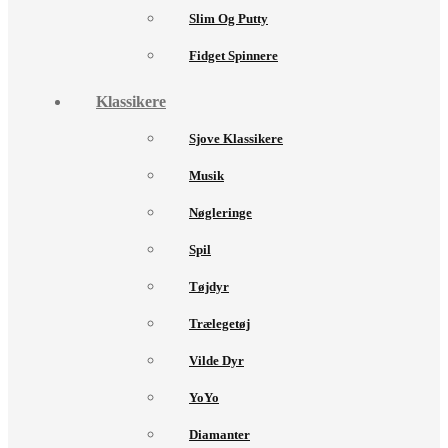
Slim Og Putty
Fidget Spinnere
Klassikere
Sjove Klassikere
Musik
Nøgleringe
Spil
Tøjdyr
Trælegetøj
Vilde Dyr
YoYo
Diamanter