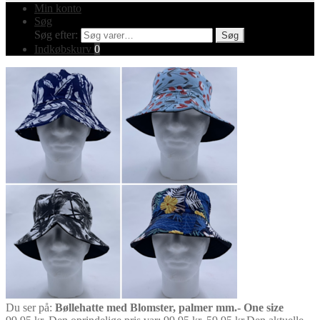
Min konto
Søg
Søg efter:
Søg
Indkøbskurv
0
Du ser på:
Bøllehatte med Blomster, palmer mm.- One size