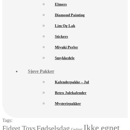
Elmers
Diamond Painting
Lim Og Lak
Stickers
Miyuki Perler
Smykkedele
Sjove Pakker
Kalenderpakke – Jul
Retro Julekalender
Mysteriepakker
Tags:
Ikke egnet
Fødselsdag
Fidget Toys
Gadget