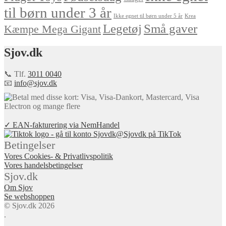
til børn under 3 år
Ikke egnet til børn under 5 år
Krea
Små gaver
Legetøj
Kæmpe Mega Gigant
Sjov.dk
📞 Tlf.
3011 0040
📧
info@sjov.dk
✓ EAN-fakturering via NemHandel
@Sjovdk på TikTok
Betingelser
Vores Cookies- & Privatlivspolitik
Vores handelsbetingelser
Sjov.dk
Om Sjov
Se webshoppen
© Sjov.dk 2026
.