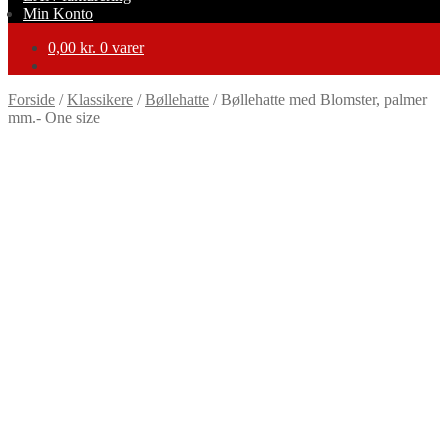
Min Konto
0,00
kr.
0 varer
Forside
/
Klassikere
/
Bøllehatte
/
Bøllehatte med Blomster, palmer
mm.- One size
-40%