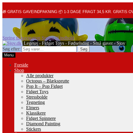
🎁 GRATIS GAVEINDPAKNING 📦 1-3 DAGE FRAGT 34,5 KR. GRATIS OV
Spring til navigation
Spring til indhold
Søg efter:
Søg
Menu
Forside
Shop
Alle produkter
Octopus – Blæksprutte
Pop It – Pop Fidget
Fidget Toys
Stressbolde
Tegneting
Elmers
Klassikere
Fidget Spinnere
Diamond Painting
Stickers