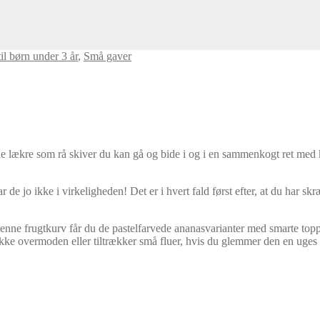
il børn under 3 år
,
Små gaver
de lækre som rå skiver du kan gå og bide i og i en sammenkogt ret med
de jo ikke i virkeligheden! Det er i hvert fald først efter, at du har s
 denne frugtkurv får du de pastelfarvede ananasvarianter med smarte top
 ikke overmoden eller tiltrækker små fluer, hvis du glemmer den en uges 