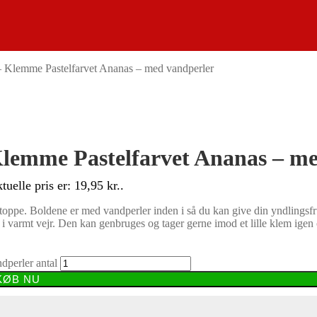
 Klemme Pastelfarvet Ananas – med vandperler
lemme Pastelfarvet Ananas – me
tuelle pris er: 19,95 kr..
toppe. Boldene er med vandperler inden i så du kan give din yndlingsfrug
 i varmt vejr. Den kan genbruges og tager gerne imod et lille klem ige
perler antal
KØB NU