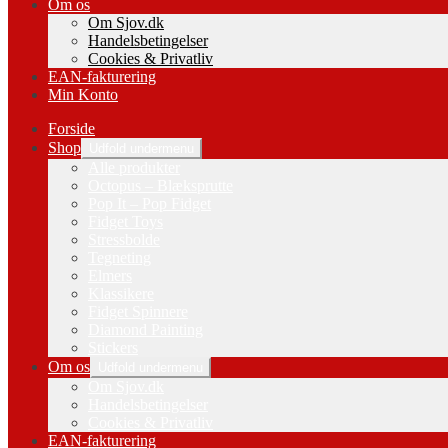
Om os
Om Sjov.dk
Handelsbetingelser
Cookies & Privatliv
EAN-fakturering
Min Konto
Forside
Shop
Udfold undermenu
Alle produkter
Octopus – Blæksprutte
Pop It – Pop Fidget
Fidget Toys
Stressbolde
Tegneting
Elmers
Klassikere
Fidget Spinnere
Diamond Painting
Stickers
Om os
Udfold undermenu
Om Sjov.dk
Handelsbetingelser
Cookies & Privatliv
EAN-fakturering