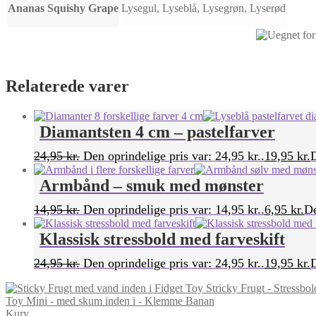
Ananas Squishy Grape
Lysegul, Lyseblå, Lysegrøn, Lyserød
Relaterede varer
Diamantsten 4 cm – pastelfarver
24,95
kr.
Den oprindelige pris var: 24,95 kr..
19,95
kr.
D
Armbånd – smuk med mønster
14,95
kr.
Den oprindelige pris var: 14,95 kr..
6,95
kr.
De
Klassisk stressbold med farveskift
24,95
kr.
Den oprindelige pris var: 24,95 kr..
19,95
kr.
D
Stricky Frugt - Stressbo
Toy Mini - med skum inden i - Klemme Banan
Kurv