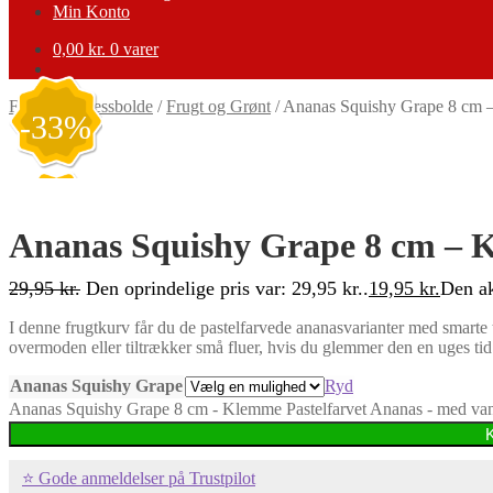
Min Konto
0,00
kr.
0 varer
Forside
/
Stressbolde
/
Frugt og Grønt
/
Ananas Squishy Grape 8 cm –
-33%
Ananas Squishy Grape 8 cm – K
29,95
kr.
Den oprindelige pris var: 29,95 kr..
19,95
kr.
Den ak
I denne frugtkurv får du de pastelfarvede ananasvarianter med smarte 
overmoden eller tiltrækker små fluer, hvis du glemmer den en uges tid
Ananas Squishy Grape
Ryd
Ananas Squishy Grape 8 cm - Klemme Pastelfarvet Ananas - med vand
⭐ Gode anmeldelser på Trustpilot