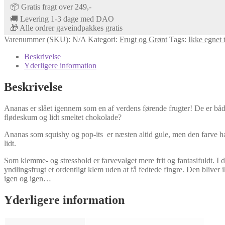
📦 Gratis fragt over 249,-
🚚 Levering 1-3 dage med DAO
🎁 Alle ordrer gaveindpakkes gratis
Varenummer (SKU):
N/A
Kategori:
Frugt og Grønt
Tags:
Ikke egnet t
Beskrivelse
Yderligere information
Beskrivelse
Ananas er slået igennem som en af verdens førende frugter! De er bå
flødeskum og lidt smeltet chokolade?
Ananas som squishy og pop-its er næsten altid gule, men den farve har 
lidt.
Som klemme- og stressbold er farvevalget mere frit og fantasifuldt. I
yndlingsfrugt et ordentligt klem uden at få fedtede fingre. Den bliver
igen og igen…
Yderligere information