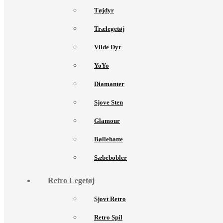
Tøjdyr
Trælegetøj
Vilde Dyr
YoYo
Diamanter
Sjove Sten
Glamour
Bøllehatte
Sæbebobler
Retro Legetøj
Sjovt Retro
Retro Spil