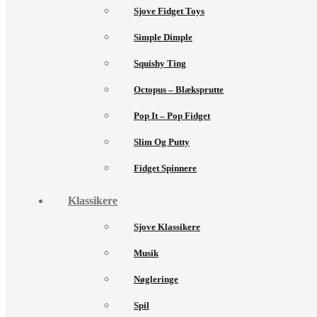
Sjove Fidget Toys
Simple Dimple
Squishy Ting
Octopus – Blæksprutte
Pop It – Pop Fidget
Slim Og Putty
Fidget Spinnere
Klassikere
Sjove Klassikere
Musik
Nøgleringe
Spil