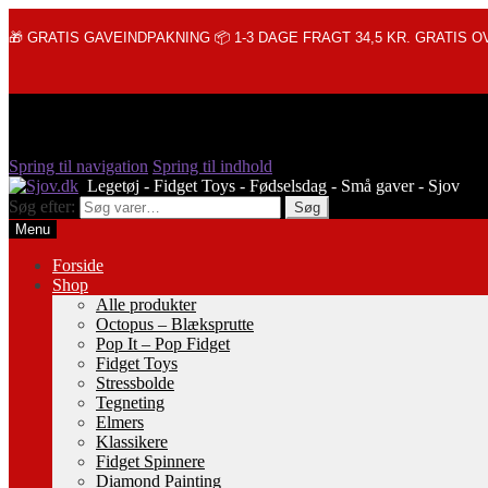
🎁 GRATIS GAVEINDPAKNING 📦 1-3 DAGE FRAGT 34,5 KR. GRATIS OV
Spring til navigation
Spring til indhold
Søg efter:
Søg
Menu
Forside
Shop
Alle produkter
Octopus – Blæksprutte
Pop It – Pop Fidget
Fidget Toys
Stressbolde
Tegneting
Elmers
Klassikere
Fidget Spinnere
Diamond Painting