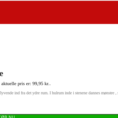
e
aktuelle pris er: 99,95 kr..
yvende ind fra det ydre rum. I hulrum inde i stenene dannes mønstre , s
KØB NU