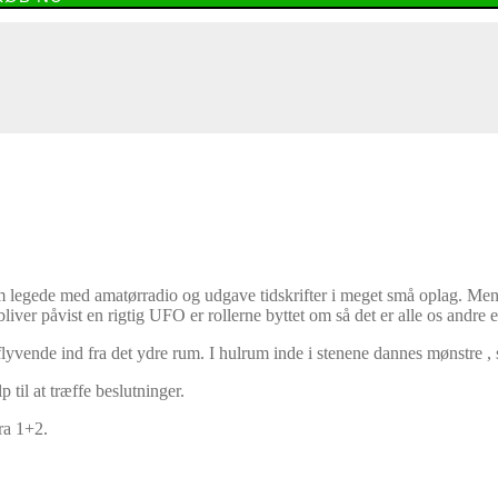
 legede med amatørradio og udgave tidskrifter i meget små oplag. Men
bliver påvist en rigtig UFO er rollerne byttet om så det er alle os andre 
yvende ind fra det ydre rum. I hulrum inde i stenene dannes mønstre , s
til at træffe beslutninger.
ra 1+2.