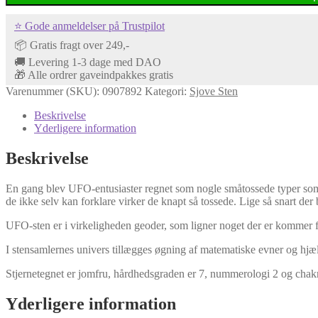
⭐ Gode anmeldelser på Trustpilot
📦 Gratis fragt over 249,-
🚚 Levering 1-3 dage med DAO
🎁 Alle ordrer gaveindpakkes gratis
Varenummer (SKU):
0907892
Kategori:
Sjove Sten
Beskrivelse
Yderligere information
Beskrivelse
En gang blev UFO-entusiaster regnet som nogle småtossede typer som
de ikke selv kan forklare virker de knapt så tossede. Lige så snart der 
UFO-sten er i virkeligheden geoder, som ligner noget der er kommer fl
I stensamlernes univers tillægges øgning af matematiske evner og hjælp 
Stjernetegnet er jomfru, hårdhedsgraden er 7, nummerologi 2 og chak
Yderligere information