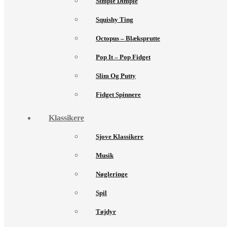
Simple Dimple
Squishy Ting
Octopus – Blæksprutte
Pop It – Pop Fidget
Slim Og Putty
Fidget Spinnere
Klassikere
Sjove Klassikere
Musik
Nøgleringe
Spil
Tøjdyr