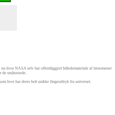
 nu hvor NASA selv har offentliggjort billedemateriale af fænomener
er de småtossede.
om hver har deres helt unikke fingeraftryk fra universet.