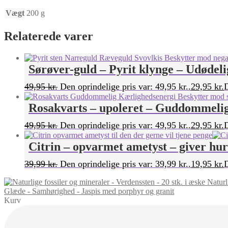
Vægt
200 g
Relaterede varer
Sørøver-guld – Pyrit klynge – Udødel
49,95
kr.
Den oprindelige pris var: 49,95 kr..
29,95
kr.
D
Rosakvarts – upoleret – Guddommelig
49,95
kr.
Den oprindelige pris var: 49,95 kr..
29,95
kr.
D
Citrin – opvarmet ametyst – giver hurt
39,99
kr.
Den oprindelige pris var: 39,99 kr..
19,95
kr.
D
Naturl
Glæde - Samhørighed - Jaspis med porphyr og granit
Kurv