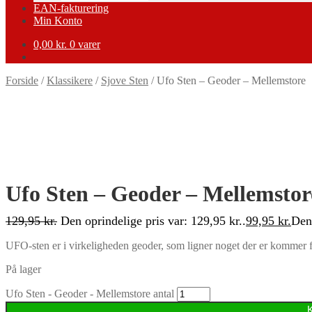
EAN-fakturering
Min Konto
0,00
kr.
0 varer
Forside
/
Klassikere
/
Sjove Sten
/
Ufo Sten – Geoder – Mellemstore
-23%
Ufo Sten – Geoder – Mellemstor
129,95
kr.
Den oprindelige pris var: 129,95 kr..
99,95
kr.
Den 
UFO-sten er i virkeligheden geoder, som ligner noget der er kommer fl
På lager
Ufo Sten - Geoder - Mellemstore antal