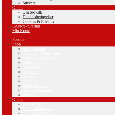
Stickers
Om os
Om Sjov.dk
Handelsbetingelser
Cookies & Privatliv
EAN-fakturering
Min Konto
Forside
Shop
Alle produkter
Octopus – Blæksprutte
Pop It – Pop Fidget
Fidget Toys
Stressbolde
Tegneting
Elmers
Klassikere
Fidget Spinnere
Diamond Painting
Stickers
Om os
Om Sjov.dk
Handelsbetingelser
Cookies & Privatliv