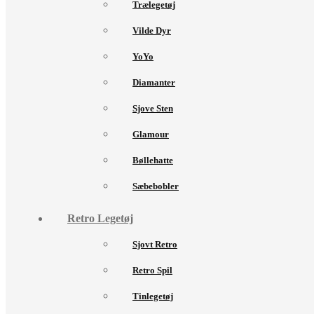
Trælegetøj
Vilde Dyr
YoYo
Diamanter
Sjove Sten
Glamour
Bøllehatte
Sæbebobler
Retro Legetøj
Sjovt Retro
Retro Spil
Tinlegetøj