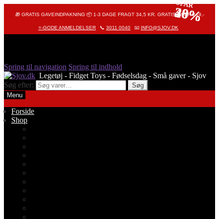
SPAR
SPAR
SPAR
38%
20%
40%
🎁 GRATIS GAVEINDPAKNING 📦 1-3 DAGE FRAGT 34,5 KR. GRATIS OVER 249,-
⭐-GODE ANMELDELSER
📞
3011 0040
📧
INFO@SJOV.DK
Spring til navigation
Spring til indhold
Søg efter:
Søg
Menu
Forside
Shop
Alle produkter
Octopus – Blæksprutte
Pop It – Pop Fidget
Fidget Toys
Stressbolde
Tegneting
Elmers
Klassikere
Fidget Spinnere
Diamond Painting
Stickers