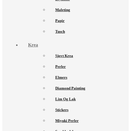
Maleting
Papir
Tusch
Krea
Sjovt Krea
Perler
Elmers
Diamond Painting
Lim Og Lak
Stickers
Miyuki Perler