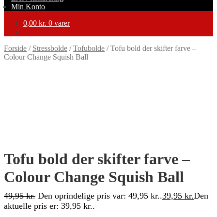
Min Konto
0,00
kr.
0 varer
Forside
/
Stressbolde
/
Tofubolde
/
Tofu bold der skifter farve –
Colour Change Squish Ball
-20%
Tofu bold der skifter farve –
Colour Change Squish Ball
49,95
kr.
Den oprindelige pris var: 49,95 kr..
39,95
kr.
Den
aktuelle pris er: 39,95 kr..