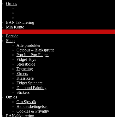
Om os
Om Sjov.dk
Handelsbetingelser
Cookies & Privatliv
EAN-fakturering
Min Konto
Forside
Shop
Alle produkter
Octopus – Blæksprutte
Pop It – Pop Fidget
Fidget Toys
Stressbolde
Tegneting
Elmers
Klassikere
Fidget Spinnere
Diamond Painting
Stickers
Om os
Om Sjov.dk
Handelsbetingelser
Cookies & Privatliv
EAN-fakturering