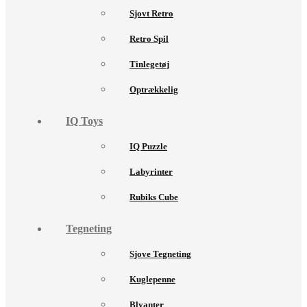
Sjovt Retro
Retro Spil
Tinlegetøj
Optrækkelig
IQ Toys
IQ Puzzle
Labyrinter
Rubiks Cube
Tegneting
Sjove Tegneting
Kuglepenne
Blyanter