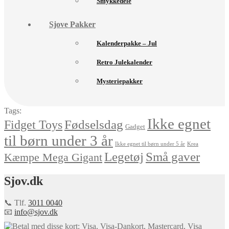
Smykkedele
Sjove Pakker
Kalenderpakke – Jul
Retro Julekalender
Mysteriepakker
Tags:
Ikke egnet
Fødselsdag
Fidget Toys
Gadget
til børn under 3 år
Ikke egnet til børn under 5 år
Krea
Små gaver
Legetøj
Kæmpe Mega Gigant
Sjov.dk
📞 Tlf.
3011 0040
📧
info@sjov.dk