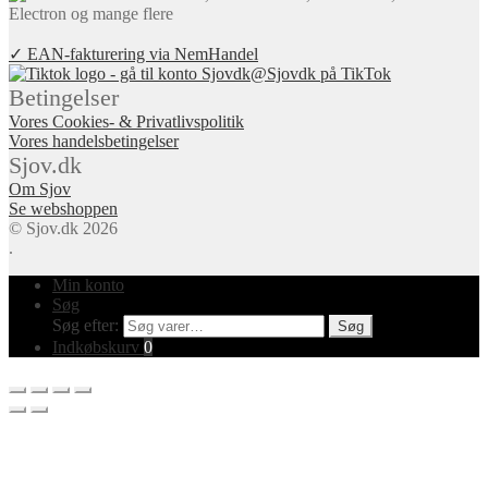
✓ EAN-fakturering via NemHandel
@Sjovdk på TikTok
Betingelser
Vores Cookies- & Privatlivspolitik
Vores handelsbetingelser
Sjov.dk
Om Sjov
Se webshoppen
© Sjov.dk 2026
.
Min konto
Søg
Søg efter:
Søg
Indkøbskurv
0