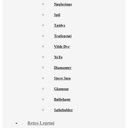
Nøgleringe
Spil
Tøjdyr
Trælegetøj
Vilde Dyr
YoYo
Diamanter
Sjove Sten
Glamour
Bøllehatte
Sæbebobler
Retro Legetøj