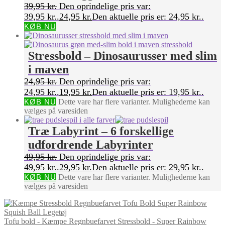
39,95
kr.
Den oprindelige pris var:
39,95 kr..
24,95
kr.
Den aktuelle pris er: 24,95 kr..
KØB NU
Stressbold – Dinosaurusser med slim
i maven
24,95
kr.
Den oprindelige pris var:
24,95 kr..
19,95
kr.
Den aktuelle pris er: 19,95 kr..
KØB NU
Dette vare har flere varianter. Mulighederne kan
vælges på varesiden
Træ Labyrint – 6 forskellige
udfordrende Labyrinter
49,95
kr.
Den oprindelige pris var:
49,95 kr..
29,95
kr.
Den aktuelle pris er: 29,95 kr..
KØB NU
Dette vare har flere varianter. Mulighederne kan
vælges på varesiden
Tofu bold - Kæmpe Regnbuefarvet Stressbold - Super Rainbow