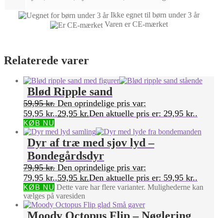
Ikke egnet til børn under 3 år
Varen er CE-mærket
Relaterede varer
Blød Ripple sand
59,95
kr.
Den oprindelige pris var:
59,95 kr..
29,95
kr.
Den aktuelle pris er: 29,95 kr..
KØB NU
Dyr af træ med sjov lyd –
Bondegårdsdyr
79,95
kr.
Den oprindelige pris var:
79,95 kr..
59,95
kr.
Den aktuelle pris er: 59,95 kr..
KØB NU
Dette vare har flere varianter. Mulighederne kan
vælges på varesiden
Moody Octopus Flip – Nøglering