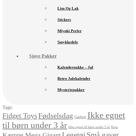
Lim Og Lak
Stickers
Miyuki Perler
Smykkedele
Sjove Pakker
Kalenderpakke – Jul
Retro Julekalender
Mysteriepakker
Tags:
Ikke egnet
Fødselsdag
Fidget Toys
Gadget
til børn under 3 år
Ikke egnet til børn under 5 år
Krea
Små gaver
Legetøj
Kæmpe Mega Gigant