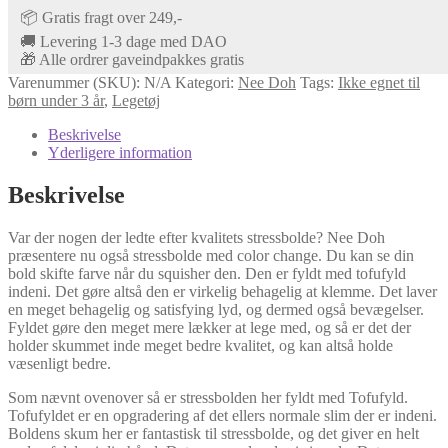
📦 Gratis fragt over 249,-
🚚 Levering 1-3 dage med DAO
🎁 Alle ordrer gaveindpakkes gratis
Varenummer (SKU):
N/A
Kategori:
Nee Doh
Tags:
Ikke egnet til
børn under 3 år
,
Legetøj
Beskrivelse
Yderligere information
Beskrivelse
Var der nogen der ledte efter kvalitets stressbolde? Nee Doh
præsentere nu også stressbolde med color change. Du kan se din
bold skifte farve når du squisher den. Den er fyldt med tofufyld
indeni. Det gøre altså den er virkelig behagelig at klemme. Det laver
en meget behagelig og satisfying lyd, og dermed også bevægelser.
Fyldet gøre den meget mere lækker at lege med, og så er det der
holder skummet inde meget bedre kvalitet, og kan altså holde
væsenligt bedre.
Som nævnt ovenover så er stressbolden her fyldt med Tofufyld.
Tofufyldet er en opgradering af det ellers normale slim der er indeni.
Boldens skum her er fantastisk til stressbolde, og det giver en helt