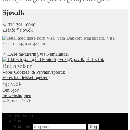
Sjov.dk
📞 Tlf.
3011 0040
📧
info@sjov.dk
✓ EAN-fakturering via NemHandel
@Sjovdk på TikTok
Betingelser
Vores Cookies- & Privatlivspolitik
Vores handelsbetingelser
Sjov.dk
Om Sjov
Se webshoppen
© Sjov.dk 2026
.
Min konto
Søg
Søg efter:
Søg