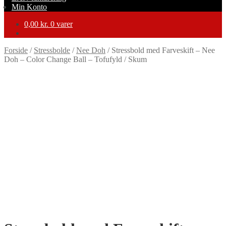
Min Konto
0,00
kr.
0 varer
Forside
/
Stressbolde
/
Nee Doh
/
Stressbold med Farveskift – Nee
Doh – Color Change Ball – Tofufyld / Skum
-17%