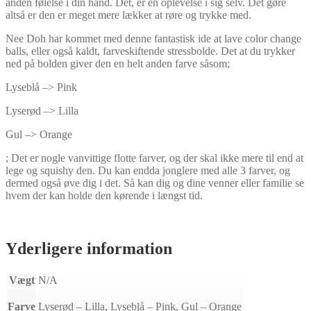
anden følelse i din hånd. Det, er en oplevelse i sig selv. Det gøre
altså er den er meget mere lækker at røre og trykke med.
Nee Doh har kommet med denne fantastisk ide at lave color change
balls, eller også kaldt, farveskiftende stressbolde. Det at du trykker
ned på bolden giver den en helt anden farve såsom;
Lyseblå –> Pink
Lyserød –> Lilla
Gul –> Orange
; Det er nogle vanvittige flotte farver, og der skal ikke mere til end at
lege og squishy den. Du kan endda jonglere med alle 3 farver, og
dermed også øve dig i det. Så kan dig og dine venner eller familie se
hvem der kan holde den kørende i længst tid.
Yderligere information
Vægt
N/A
Farve
Lyserød – Lilla, Lyseblå – Pink, Gul – Orange