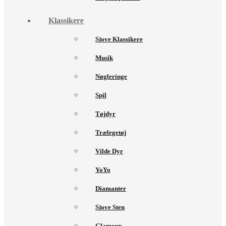
Klassikere
Sjove Klassikere
Musik
Nøgleringe
Spil
Tøjdyr
Trælegetøj
Vilde Dyr
YoYo
Diamanter
Sjove Sten
Glamour