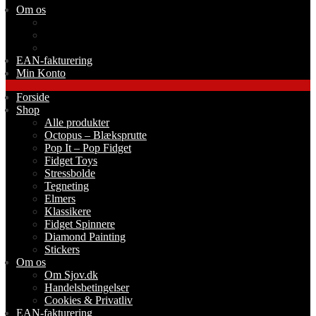
Om os
Om Sjov.dk
Handelsbetingelser
Cookies & Privatliv
EAN-fakturering
Min Konto
Forside
Shop
Alle produkter
Octopus – Blæksprutte
Pop It – Pop Fidget
Fidget Toys
Stressbolde
Tegneting
Elmers
Klassikere
Fidget Spinnere
Diamond Painting
Stickers
Om os
Om Sjov.dk
Handelsbetingelser
Cookies & Privatliv
EAN-fakturering