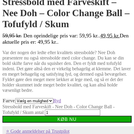
Stressbold med Farveskift –
Nee Doh – Color Change Ball –
Tofufyld / Skum
59,95
kr.
Den oprindelige pris var: 59,95 kr..
49,95
kr.
Den
aktuelle pris er: 49,95 kr..
Var der nogen der ledte efter kvalitets stressbolde? Nee Doh
præsentere nu også stressbolde med color change. Du kan se din
bold skifte farve når du squisher den. Den er fyldt med tofufyld
indeni. Det gøre altså den er virkelig behagelig at klemme. Det laver
en meget behagelig og satisfying lyd, og dermed også bevægelser.
Fyldet gøre den meget mere lækker at lege med, og så er det der
holder skummet inde meget bedre kvalitet, og kan altså holde
væsenligt bedre.
Farve
Ryd
Stressbold med Farveskift - Nee Doh - Color Change Ball -
Tofufyld / Skum antal
KØB NU
⭐ Gode anmeldelser på Trustpilot