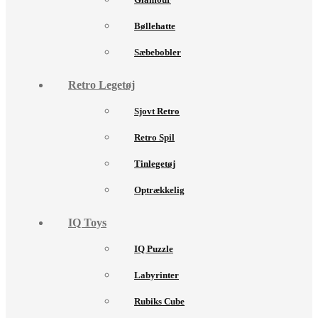
Bøllehatte
Sæbebobler
Retro Legetøj
Sjovt Retro
Retro Spil
Tinlegetøj
Optrækkelig
IQ Toys
IQ Puzzle
Labyrinter
Rubiks Cube