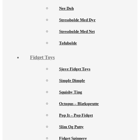
Nee Doh
Stressbolde Med Dyr
Stressbolde Med Net
Tofubolde
Fidget Toys
Sjove Fidget Toys
Simple Dimple
Squishy Ting
Octopus – Blæksprutte
Pop It – Pop Fidget
Slim Og Putty
Fidget Spinnere