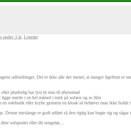
rn under 3 år
,
Legetøj
agens udfordringer. Det er ikke alle der mener, at slanger ligefrem er 
eller pludselig har lyst til mus til aftensmad
r ligge mætte i en hel måned i træk på sofaen og se film
 en ostebutik eller krybe gennem en kloak så behøver man ikke holde 
. Denne træslange er godt udført så den rigtig kan bugte sig og sågar n
 dine sofapuder eller dit sengetøj…