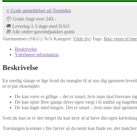
⭐ Gode anmeldelser på Trustpilot
📦 Gratis fragt over 249,-
🚚 Levering 1-3 dage med DAO
🎁 Alle ordrer gaveindpakkes gratis
Varenummer (SKU):
N/A
Kategori:
Vilde dyr
Tags:
Ikke egnet til bø
Beskrivelse
Yderligere information
Beskrivelse
En snedig slange er lige hvad du mangler til at sno dig igennem hverd
er et par eksempler:
De kan være er giftige – det er smart, hvis man skal forsvare sig 
De kan spise flere gange deres egen vægt i ét måltid og bagefte
De kan lugte med tungen. Det er smart – hvis man skal igennem
Som du kan se er der meget du kan lære af at have din egen kæleslange
Træslangen kommer i fire farver så du nemt kan finde en, der matcher