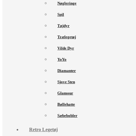
Nøgleringe
Spil
Tøjdyr
Trælegetøj
Vilde Dyr
YoYo
Diamanter
Sjove Sten
Glamour
Bøllehatte
Sæbebobler
Retro Legetøj