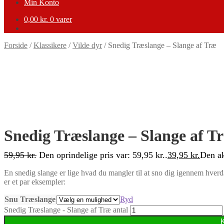
Min Konto
0,00
kr.
0 varer
Forside
/
Klassikere
/
Vilde dyr
/
Snedig Træslange – Slange af Træ
-33%
Snedig Træslange – Slange af T
59,95
kr.
Den oprindelige pris var: 59,95 kr..
39,95
kr.
Den ak
En snedig slange er lige hvad du mangler til at sno dig igennem hverd
er et par eksempler:
Snu Træslange
Ryd
Snedig Træslange - Slange af Træ antal