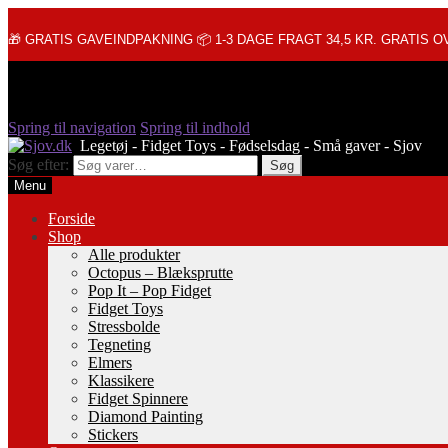
🎁 GRATIS GAVEINDPAKNING 📦 1-3 DAGE FRAGT 34,5 KR. GRATIS OV
Spring til navigation
Spring til indhold
Søg efter:
Søg
Menu
Forside
Shop
Alle produkter
Octopus – Blæksprutte
Pop It – Pop Fidget
Fidget Toys
Stressbolde
Tegneting
Elmers
Klassikere
Fidget Spinnere
Diamond Painting
Stickers