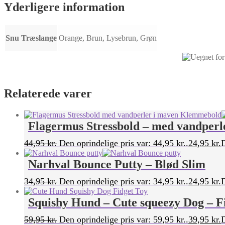
Yderligere information
Snu Træslange
Orange, Brun, Lysebrun, Grøn
Relaterede varer
Flagermus Stressbold – med vandperl
44,95
kr.
Den oprindelige pris var: 44,95 kr..
24,95
kr.
D
Narhval Bounce Putty – Blød Slim
34,95
kr.
Den oprindelige pris var: 34,95 kr..
24,95
kr.
D
Squishy Hund – Cute squeezy Dog – F
59,95
kr.
Den oprindelige pris var: 59,95 kr..
39,95
kr.
D