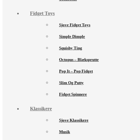
Fidget Toys
Sjove Fidget Toys
Simple Dimple
Squishy Ting
Octopus – Blæksprutte
Pop It – Pop Fidget
Slim Og Putty
Fidget Spinnere
Klassikere
Sjove Klassikere
Musik