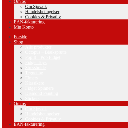
Om os
Om Sjov.dk
Handelsbetingelser
Cookies & Privatliv
EAN-fakturering
Min Konto
Forside
Shop
Alle produkter
Octopus – Blæksprutte
Pop It – Pop Fidget
Fidget Toys
Stressbolde
Tegneting
Elmers
Klassikere
Fidget Spinnere
Diamond Painting
Stickers
Om os
Om Sjov.dk
Handelsbetingelser
Cookies & Privatliv
EAN-fakturering