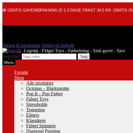
🎁 GRATIS GAVEINDPAKNING 📦 1-3 DAGE FRAGT 34,5 KR. GRATIS OV
Spring til navigation
Spring til indhold
Søg efter:
Søg
Menu
Forside
Shop
Alle produkter
Octopus – Blæksprutte
Pop It – Pop Fidget
Fidget Toys
Stressbolde
Tegneting
Elmers
Klassikere
Fidget Spinnere
Diamond Painting