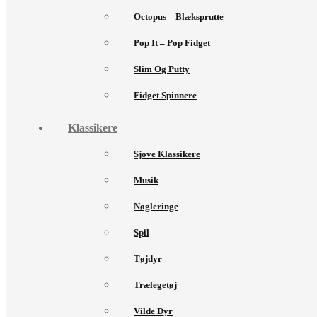
Octopus – Blæksprutte
Pop It – Pop Fidget
Slim Og Putty
Fidget Spinnere
Klassikere
Sjove Klassikere
Musik
Nøgleringe
Spil
Tøjdyr
Trælegetøj
Vilde Dyr