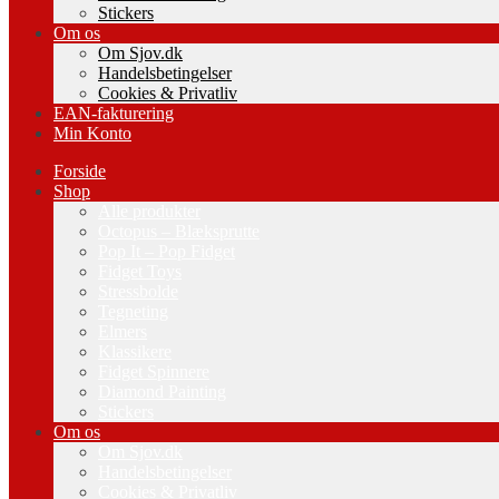
Stickers
Om os
Om Sjov.dk
Handelsbetingelser
Cookies & Privatliv
EAN-fakturering
Min Konto
Forside
Shop
Alle produkter
Octopus – Blæksprutte
Pop It – Pop Fidget
Fidget Toys
Stressbolde
Tegneting
Elmers
Klassikere
Fidget Spinnere
Diamond Painting
Stickers
Om os
Om Sjov.dk
Handelsbetingelser
Cookies & Privatliv