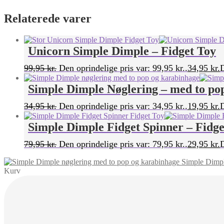
Relaterede varer
Unicorn Simple Dimple – Fidget Toy
99,95
kr.
Den oprindelige pris var: 99,95 kr..
34,95
kr.
D
Simple Dimple Nøglering – med to pop
34,95
kr.
Den oprindelige pris var: 34,95 kr..
19,95
kr.
D
Simple Dimple Fidget Spinner – Fidge
79,95
kr.
Den oprindelige pris var: 79,95 kr..
29,95
kr.
D
Simple Dimpl
Kurv