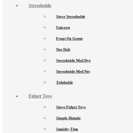
Stressbolde
Sjove Stressbolde
Unicorn
Frugt Og Grønt
Nee Doh
Stressbolde Med Dyr
Stressbolde Med Net
Tofubolde
Fidget Toys
Sjove Fidget Toys
Simple Dimple
Squishy Ting