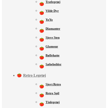
Trælegetøj
Vilde Dyr
YoYo
Diamanter
Sjove Sten
Glamour
Bøllehatte
Sæbebobler
Retro Legetøj
Sjovt Retro
Retro Spil
Tinlegetøj