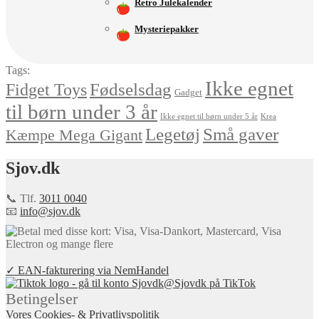
Retro Julekalender
Mysteriepakker
Tags:
Ikke egnet
Fødselsdag
Fidget Toys
Gadget
til børn under 3 år
Ikke egnet til børn under 5 år
Krea
Små gaver
Legetøj
Kæmpe Mega Gigant
Sjov.dk
📞 Tlf.
3011 0040
📧
info@sjov.dk
✓ EAN-fakturering via NemHandel
@Sjovdk på TikTok
Betingelser
Vores Cookies- & Privatlivspolitik