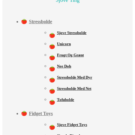
Stressbolde
Sjove Stressbolde
Unicorn
Frugt Og Grønt
Nee Doh
Stressbolde Med Dyr
Stressbolde Med Net
Tofubolde
Fidget Toys
Sjove Fidget Toys