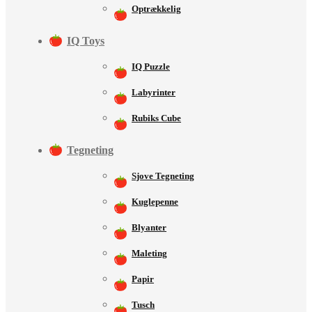
Optrækkelig
IQ Toys
IQ Puzzle
Labyrinter
Rubiks Cube
Tegneting
Sjove Tegneting
Kuglepenne
Blyanter
Maleting
Papir
Tusch