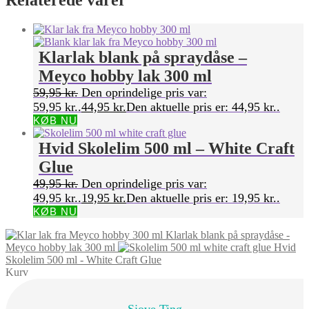
Relaterede varer
Klarlak blank på spraydåse –
Meyco hobby lak 300 ml
59,95
kr.
Den oprindelige pris var:
59,95 kr..
44,95
kr.
Den aktuelle pris er: 44,95 kr..
KØB NU
Hvid Skolelim 500 ml – White Craft
Glue
49,95
kr.
Den oprindelige pris var:
49,95 kr..
19,95
kr.
Den aktuelle pris er: 19,95 kr..
KØB NU
Klarlak blank på spraydåse -
Meyco hobby lak 300 ml
Hvid
Skolelim 500 ml - White Craft Glue
Kurv
Sjove Ting