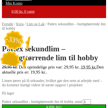
Min Konto
0,00
kr.
0 varer
Forside
/
Krea
/
Lim og Lak
/
Pattex sekundlim – hurtigttørrende lim
til hobby
-33%
Pattex sekundlim –
hurtigttørrende lim til hobby
29,95
kr.
Den oprindelige pris var: 29,95 kr..
19,95
kr.
Den
aktuelle pris er: 19,95 kr..
Limen tørrer på få sekunder, hvilket gør den nem at arbejde med –
du kommer hurtigt videre til næste opgave i projektet.
På lager
Pattex sekundlim - hurtigttørrende lim til hobby antal
KØB NU