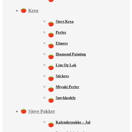
Krea
Sjovt Krea
Perler
Elmers
Diamond Painting
Lim Og Lak
Stickers
Miyuki Perler
Smykkedele
Sjove Pakker
Kalenderpakke – Jul