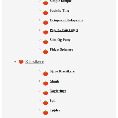
Simple Dimple
Squishy Ting
Octopus – Blæksprutte
Pop It – Pop Fidget
Slim Og Putty
Fidget Spinnere
Klassikere
Sjove Klassikere
Musik
Nøgleringe
Spil
Tøjdyr