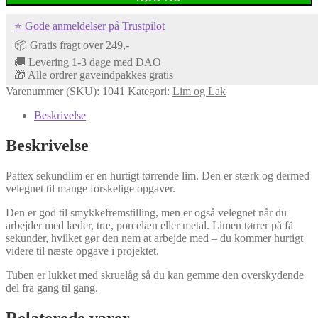
⭐ Gode anmeldelser på Trustpilot
📦 Gratis fragt over 249,-
🚚 Levering 1-3 dage med DAO
🎁 Alle ordrer gaveindpakkes gratis
Varenummer (SKU):
1041
Kategori:
Lim og Lak
Beskrivelse
Beskrivelse
Pattex sekundlim er en hurtigt tørrende lim. Den er stærk og dermed
velegnet til mange forskelige opgaver.
Den er god til smykkefremstilling, men er også velegnet når du
arbejder med læder, træ, porcelæn eller metal. Limen tørrer på få
sekunder, hvilket gør den nem at arbejde med – du kommer hurtigt
videre til næste opgave i projektet.
Tuben er lukket med skruelåg så du kan gemme den overskydende
del fra gang til gang.