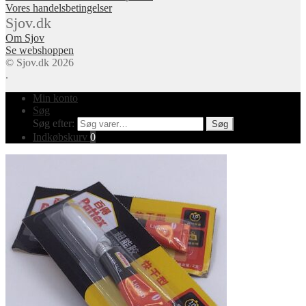
Vores handelsbetingelser
Sjov.dk
Om Sjov
Se webshoppen
© Sjov.dk 2026
.
Min konto
Søg
Søg efter:
Søg
Indkøbskurv
0