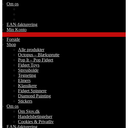
Om os
Om Sjov.dk
Handelsbetingelser
Cookies & Privatliv
EAN-fakturering
Min Konto
Forside
Shop
Alle produkter
Octopus – Blæksprutte
Pop It – Pop Fidget
Fidget Toys
Stressbolde
Tegneting
Elmers
Klassikere
Fidget Spinnere
Diamond Painting
Stickers
Om os
Om Sjov.dk
Handelsbetingelser
Cookies & Privatliv
EAN-fakturering