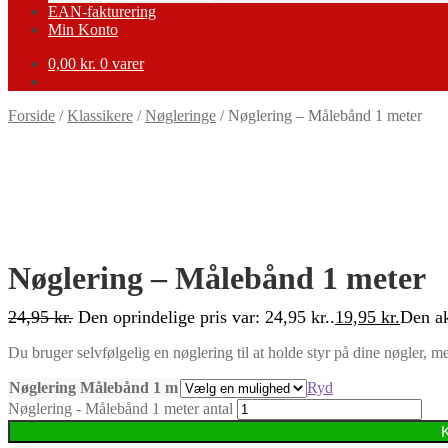
EAN-fakturering
Min Konto
0,00
kr.
0 varer
Forside
/
Klassikere
/
Nøgleringe
/
Nøglering – Målebånd 1 meter
-20%
Nøglering – Målebånd 1 meter
24,95
kr.
Den oprindelige pris var: 24,95 kr..
19,95
kr.
Den ak
Du bruger selvfølgelig en nøglering til at holde styr på dine nøgler, m
Nøglering Målebånd 1 m
Ryd
Nøglering - Målebånd 1 meter antal