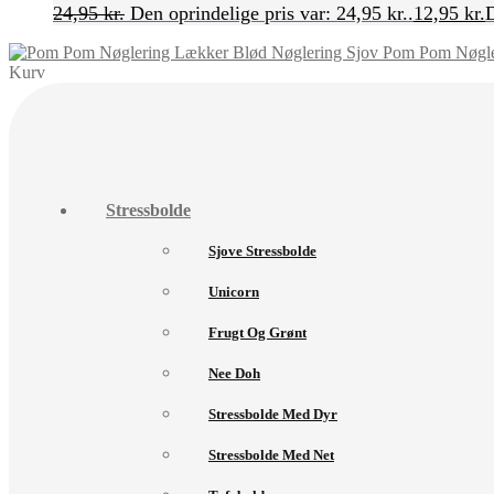
24,95
kr.
Den oprindelige pris var: 24,95 kr..
12,95
kr.
D
Pom Pom Nøgler
Kurv
Stressbolde
Sjove Stressbolde
Unicorn
Frugt Og Grønt
Nee Doh
Stressbolde Med Dyr
Stressbolde Med Net