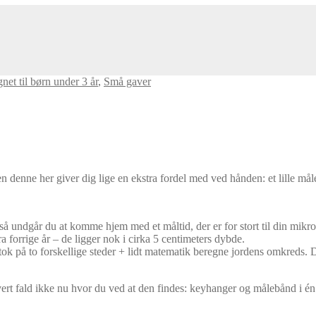
net til børn under 3 år
,
Små gaver
en denne her giver dig lige en ekstra fordel med ved hånden: et lille mål
å undgår du at komme hjem med et måltid, der er for stort til din mikr
a forrige år – de ligger nok i cirka 5 centimeters dybde.
ok på to forskellige steder + lidt matematik beregne jordens omkreds.
vert fald ikke nu hvor du ved at den findes: keyhanger og målebånd i é