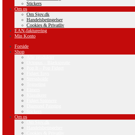
Stickers
Om os
Om Sjov.dk
Handelsbetingelser
Cookies & Privatliv
EAN-fakturering
Min Konto
Forside
Shop
Alle produkter
Octopus – Blæksprutte
Pop It – Pop Fidget
Fidget Toys
Stressbolde
Tegneting
Elmers
Klassikere
Fidget Spinnere
Diamond Painting
Stickers
Om os
Om Sjov.dk
Handelsbetingelser
Cookies & Privatliv