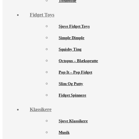
Tofubolde
Fidget Toys
Sjove Fidget Toys
Simple Dimple
Squishy Ting
Octopus – Blæksprutte
Pop It – Pop Fidget
Slim Og Putty
Fidget Spinnere
Klassikere
Sjove Klassikere
Musik