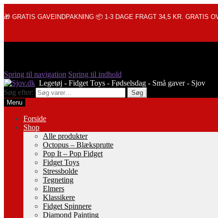
🎁 GRATIS GAVEINDPAKNING 📦 1-3 DAGE FRAGT 34,5 KR. GRATIS OV
Spring til navigation
Spring til indhold
Søg efter:
Søg
Menu
Forside
Shop
Alle produkter
Octopus – Blæksprutte
Pop It – Pop Fidget
Fidget Toys
Stressbolde
Tegneting
Elmers
Klassikere
Fidget Spinnere
Diamond Painting