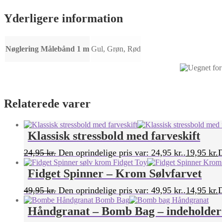
Yderligere information
Nøglering Målebånd 1 m
Gul, Grøn, Rød
Relaterede varer
Klassisk stressbold med farveskift
24,95
kr.
Den oprindelige pris var: 24,95 kr..
19,95
kr.
D
Fidget Spinner – Krom Sølvfarvet
49,95
kr.
Den oprindelige pris var: 49,95 kr..
14,95
kr.
D
Håndgranat – Bomb Bag – indeholder 