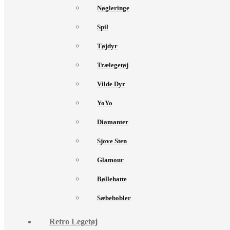
Nøgleringe
Spil
Tøjdyr
Trælegetøj
Vilde Dyr
YoYo
Diamanter
Sjove Sten
Glamour
Bøllehatte
Sæbebobler
Retro Legetøj