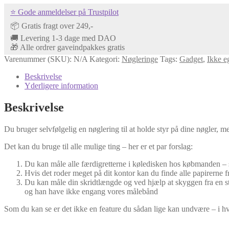
⭐ Gode anmeldelser på Trustpilot
📦 Gratis fragt over 249,-
🚚 Levering 1-3 dage med DAO
🎁 Alle ordrer gaveindpakkes gratis
Varenummer (SKU):
N/A
Kategori:
Nøgleringe
Tags:
Gadget
,
Ikke eg
Beskrivelse
Yderligere information
Beskrivelse
Du bruger selvfølgelig en nøglering til at holde styr på dine nøgler, m
Det kan du bruge til alle mulige ting – her er et par forslag:
Du kan måle alle færdigretterne i køledisken hos købmanden – s
Hvis det roder meget på dit kontor kan du finde alle papirerne fr
Du kan måle din skridtlængde og ved hjælp at skyggen fra en st
og han have ikke engang vores målebånd
Som du kan se er det ikke en feature du sådan lige kan undvære – i h