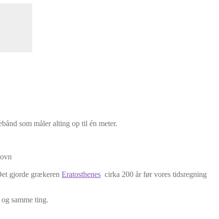
ebånd som måler alting op til én meter.
oovn
 Det gjorde grækeren
Eratosthenes
cirka 200 år før vores tidsregning
n og samme ting.