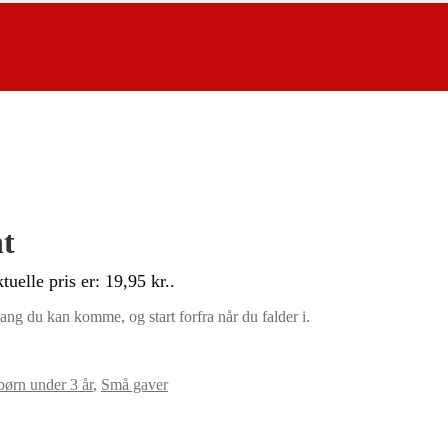
nt
tuelle pris er: 19,95 kr..
ang du kan komme, og start forfra når du falder i.
 børn under 3 år
,
Små gaver