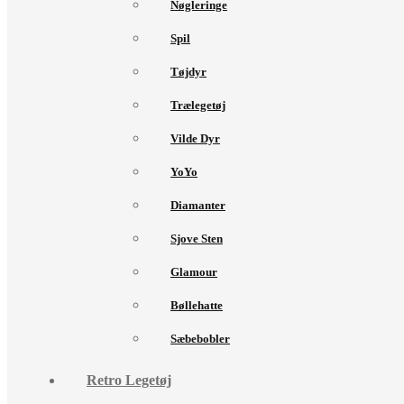
Nøgleringe
Spil
Tøjdyr
Trælegetøj
Vilde Dyr
YoYo
Diamanter
Sjove Sten
Glamour
Bøllehatte
Sæbebobler
Retro Legetøj