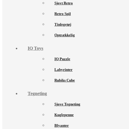
Sjovt Retro
Retro Spil
Tinlegetøj
Optrækkelig
IQ Toys
IQ Puzzle
Labyrinter
Rubiks Cube
Tegneting
Sjove Tegneting
Kuglepenne
Blyanter