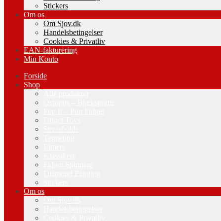
Stickers
Om os
Om Sjov.dk
Handelsbetingelser
Cookies & Privatliv
EAN-fakturering
Min Konto
Forside
Shop
Alle produkter
Octopus – Blæksprutte
Pop It – Pop Fidget
Fidget Toys
Stressbolde
Tegneting
Elmers
Klassikere
Fidget Spinnere
Diamond Painting
Stickers
Om os
Om Sjov.dk
Handelsbetingelser
Cookies & Privatliv