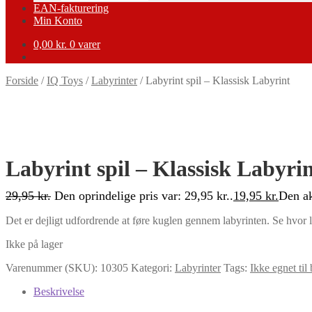
EAN-fakturering
Min Konto
0,00
kr.
0 varer
Forside
/
IQ Toys
/
Labyrinter
/
Labyrint spil – Klassisk Labyrint
-33%
Labyrint spil – Klassisk Labyri
29,95
kr.
Den oprindelige pris var: 29,95 kr..
19,95
kr.
Den ak
Det er dejligt udfordrende at føre kuglen gennem labyrinten. Se hvor l
Ikke på lager
Varenummer (SKU):
10305
Kategori:
Labyrinter
Tags:
Ikke egnet til
Beskrivelse