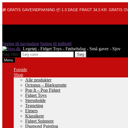
🎁 GRATIS GAVEINDPAKNING 📦 1-3 DAGE FRAGT 34,5 KR. GRATIS OV
Spring til navigation
Spring til indhold
Søg efter:
Søg
Menu
Forside
Shop
Alle produkter
Octopus – Blæksprutte
Pop It – Pop Fidget
Fidget Toys
Stressbolde
Tegneting
Elmers
Klassikere
Fidget Spinnere
Diamond Painting