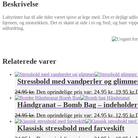
Beskrivelse
Labyrinter har til alle tider været sjove at lege med. Det er dejligt u
hjernen, og motorikken. Det er skønt at side i ro og fred, og bare vi
udfordring.
Relaterede varer
Stressbold med vandperler og glimme
24,95
kr.
Den oprindelige pris var: 24,95 kr..
19,95
kr.
D
Håndgranat – Bomb Bag – indeholder 
24,95
kr.
Den oprindelige pris var: 24,95 kr..
12,95
kr.
D
Klassisk stressbold med farveskift