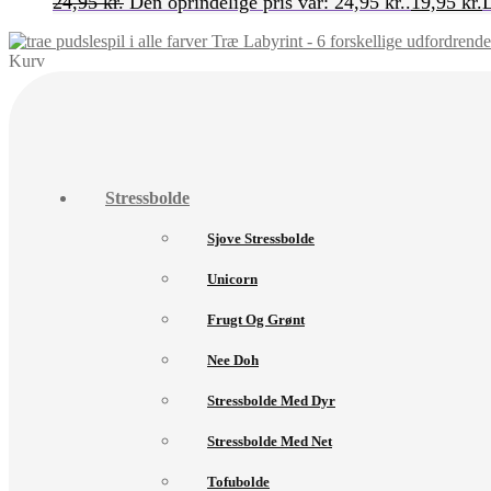
24,95
kr.
Den oprindelige pris var: 24,95 kr..
19,95
kr.
D
Træ Labyrint - 6 forskellige udfordrende
Kurv
Stressbolde
Sjove Stressbolde
Unicorn
Frugt Og Grønt
Nee Doh
Stressbolde Med Dyr
Stressbolde Med Net
Tofubolde