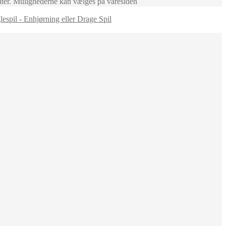
anter. Mulighederne kan vælges på varesiden
espil - Enhjørning eller Drage Spil