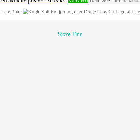
en aktuelle pris er: 19,95 kr..
KØB NU
Dette vare har flere vari
 Labyrinter
Kugl
Sjove Ting