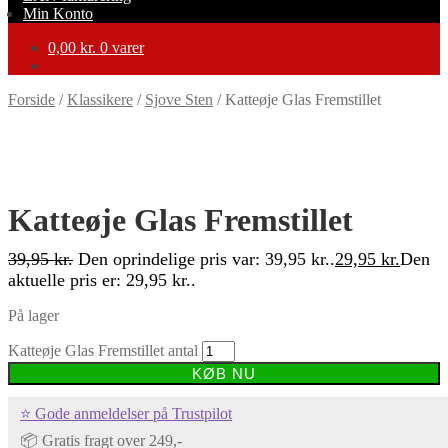
Min Konto
0,00
kr.
0 varer
Forside
/
Klassikere
/
Sjove Sten
/
Katteøje Glas Fremstillet
-25%
Katteøje Glas Fremstillet
39,95
kr.
Den oprindelige pris var: 39,95 kr..
29,95
kr.
Den
aktuelle pris er: 29,95 kr..
På lager
Katteøje Glas Fremstillet antal
KØB NU
⭐ Gode anmeldelser på Trustpilot
📦 Gratis fragt over 249,-