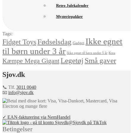
Retro Julekalender
Mysteriepakker
Tags:
Ikke egnet
Fødselsdag
Fidget Toys
Gadget
til børn under 3 år
Ikke egnet til børn under 5 år
Krea
Små gaver
Legetøj
Kæmpe Mega Gigant
Sjov.dk
📞 Tlf.
3011 0040
📧
info@sjov.dk
✓ EAN-fakturering via NemHandel
@Sjovdk på TikTok
Betingelser