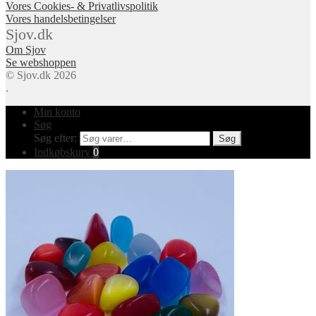
Vores Cookies- & Privatlivspolitik
Vores handelsbetingelser
Sjov.dk
Om Sjov
Se webshoppen
© Sjov.dk 2026
.
Min konto
Søg
Søg efter:
Søg
Indkøbskurv
0