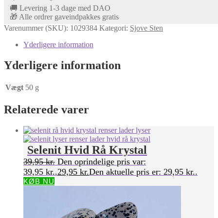
🚚 Levering 1-3 dage med DAO
🎁 Alle ordrer gaveindpakkes gratis
Varenummer (SKU):
1029384
Kategori:
Sjove Sten
Yderligere information
Yderligere information
Vægt
50 g
Relaterede varer
Selenit Hvid Rå Krystal
39,95
kr.
Den oprindelige pris var:
39,95 kr..
29,95
kr.
Den aktuelle pris er: 29,95 kr..
KØB NU