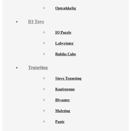
Optrækkelig
IQ Toys
IQ Puzzle
Labyrinter
Rubiks Cube
Tegneting
Sjove Tegneting
Kuglepenne
Blyanter
Maleting
Papir