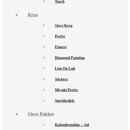
Tusch
Krea
Sjovt Krea
Perler
Elmers
Diamond Painting
Lim Og Lak
Stickers
Miyuki Perler
Smykkedele
Sjove Pakker
Kalenderpakke – Jul