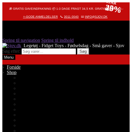
SPAR
SPAR
SPAR
25%
40%
25%
🎁 GRATIS GAVEINDPAKNING 📦 1-3 DAGE FRAGT 34,5 KR. GRATIS OVER 249,-
⭐-GODE ANMELDELSER
📞
3011 0040
📧
INFO@SJOV.DK
Spring til navigation
Spring til indhold
Søg efter:
Søg
Menu
Forside
Shop
Alle produkter
Octopus – Blæksprutte
Pop It – Pop Fidget
Fidget Toys
Stressbolde
Tegneting
Elmers
Klassikere
Fidget Spinnere
Diamond Painting
Stickers