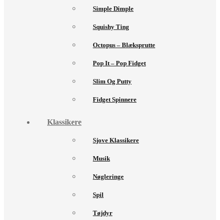
Simple Dimple
Squishy Ting
Octopus – Blæksprutte
Pop It – Pop Fidget
Slim Og Putty
Fidget Spinnere
Klassikere
Sjove Klassikere
Musik
Nøgleringe
Spil
Tøjdyr