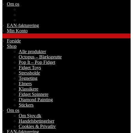
Om os
Om Sjov.dk
Handelsbetingelser
Cookies & Privatliv
EAN-fakturering
Min Konto
Forside
Shop
Alle produkter
Octopus – Blæksprutte
Pop It – Pop Fidget
Fidget Toys
Stressbolde
Tegneting
Elmers
Klassikere
Fidget Spinnere
Diamond Painting
Stickers
Om os
Om Sjov.dk
Handelsbetingelser
Cookies & Privatliv
EAN-fakturering