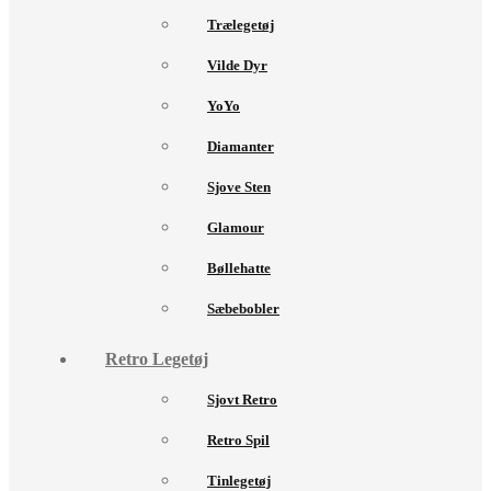
Trælegetøj
Vilde Dyr
YoYo
Diamanter
Sjove Sten
Glamour
Bøllehatte
Sæbebobler
Retro Legetøj
Sjovt Retro
Retro Spil
Tinlegetøj