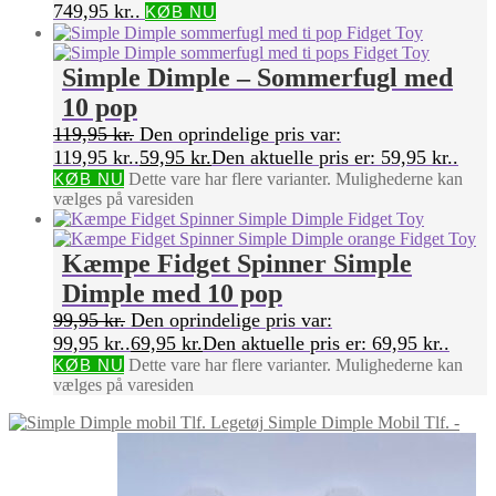
749,95 kr..
KØB NU
Simple Dimple – Sommerfugl med
10 pop
119,95
kr.
Den oprindelige pris var:
119,95 kr..
59,95
kr.
Den aktuelle pris er: 59,95 kr..
KØB NU
Dette vare har flere varianter. Mulighederne kan
vælges på varesiden
Kæmpe Fidget Spinner Simple
Dimple med 10 pop
99,95
kr.
Den oprindelige pris var:
99,95 kr..
69,95
kr.
Den aktuelle pris er: 69,95 kr..
KØB NU
Dette vare har flere varianter. Mulighederne kan
vælges på varesiden
Simple Dimple Mobil Tlf. -