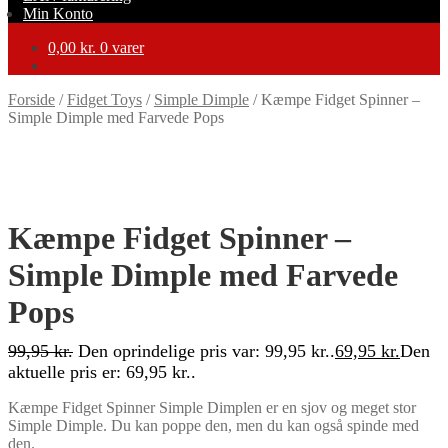
Min Konto
0,00
kr.
0 varer
Forside
/
Fidget Toys
/
Simple Dimple
/
Kæmpe Fidget Spinner –
Simple Dimple med Farvede Pops
-30%
Kæmpe Fidget Spinner –
Simple Dimple med Farvede
Pops
99,95
kr.
Den oprindelige pris var: 99,95 kr..
69,95
kr.
Den
aktuelle pris er: 69,95 kr..
Kæmpe Fidget Spinner Simple Dimplen er en sjov og meget stor
Simple Dimple. Du kan poppe den, men du kan også spinde med
den.