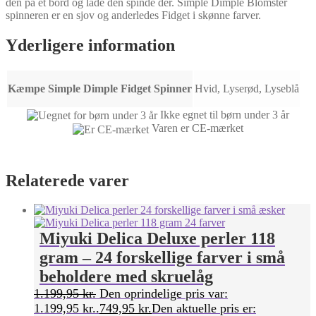
den på et bord og lade den spinde der. Simple Dimple Blomster
spinneren er en sjov og anderledes Fidget i skønne farver.
Yderligere information
Kæmpe Simple Dimple Fidget Spinner
Hvid, Lyserød, Lyseblå
Ikke egnet til børn under 3 år
Varen er CE-mærket
Relaterede varer
Miyuki Delica Deluxe perler 118
gram – 24 forskellige farver i små
beholdere med skruelåg
1.199,95
kr.
Den oprindelige pris var:
1.199,95 kr..
749,95
kr.
Den aktuelle pris er: