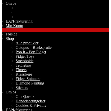
Om os
Om Sjov.dk
Handelsbetingelser
Cookies & Privatliv
EAN-fakturering
Min Konto
Forside
Shop
Alle produkter
Octopus – Blæksprutte
Pop It – Pop Fidget
Fidget Toys
Stressbolde
Tegneting
Elmers
Klassikere
Fidget Spinnere
Diamond Painting
Stickers
Om os
Om Sjov.dk
Handelsbetingelser
Cookies & Privatliv
EAN-fakturering