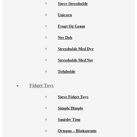
Sjove Stressbolde
Unicorn
Frugt Og Grønt
Nee Doh
Stressbolde Med Dyr
Stressbolde Med Net
Tofubolde
Fidget Toys
Sjove Fidget Toys
Simple Dimple
Squishy Ting
Octopus – Blæksprutte