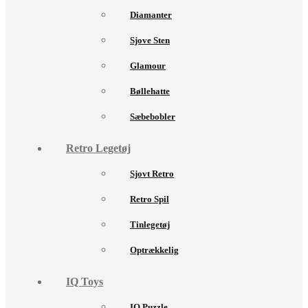
Diamanter
Sjove Sten
Glamour
Bøllehatte
Sæbebobler
Retro Legetøj
Sjovt Retro
Retro Spil
Tinlegetøj
Optrækkelig
IQ Toys
IQ Puzzle