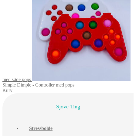
med søde pops
Simple Dimple - Controller med pops
Kurv
Sjove Ting
Stressbolde