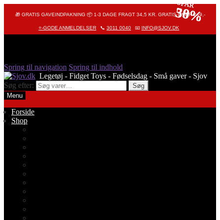
SPAR
SPAR
SPAR
38%
50%
30%
🎁 GRATIS GAVEINDPAKNING 📦 1-3 DAGE FRAGT 34,5 KR. GRATIS OVER 249,-
⭐-GODE ANMELDELSER
📞
3011 0040
📧
INFO@SJOV.DK
Spring til navigation
Spring til indhold
Søg efter:
Søg
Menu
Forside
Shop
Alle produkter
Octopus – Blæksprutte
Pop It – Pop Fidget
Fidget Toys
Stressbolde
Tegneting
Elmers
Klassikere
Fidget Spinnere
Diamond Painting
Stickers