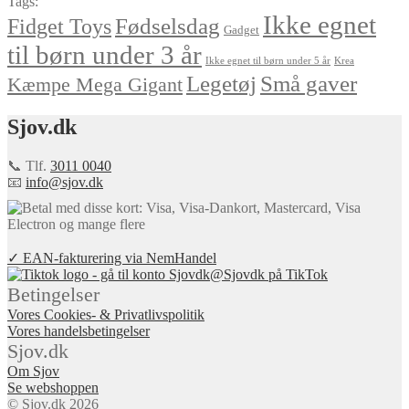
Tags:
Ikke egnet
Fødselsdag
Fidget Toys
Gadget
til børn under 3 år
Ikke egnet til børn under 5 år
Krea
Små gaver
Legetøj
Kæmpe Mega Gigant
Sjov.dk
📞 Tlf.
3011 0040
📧
info@sjov.dk
✓ EAN-fakturering via NemHandel
@Sjovdk på TikTok
Betingelser
Vores Cookies- & Privatlivspolitik
Vores handelsbetingelser
Sjov.dk
Om Sjov
Se webshoppen
© Sjov.dk 2026