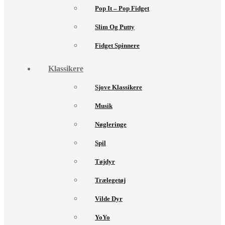
Pop It – Pop Fidget
Slim Og Putty
Fidget Spinnere
Klassikere
Sjove Klassikere
Musik
Nøgleringe
Spil
Tøjdyr
Trælegetøj
Vilde Dyr
YoYo