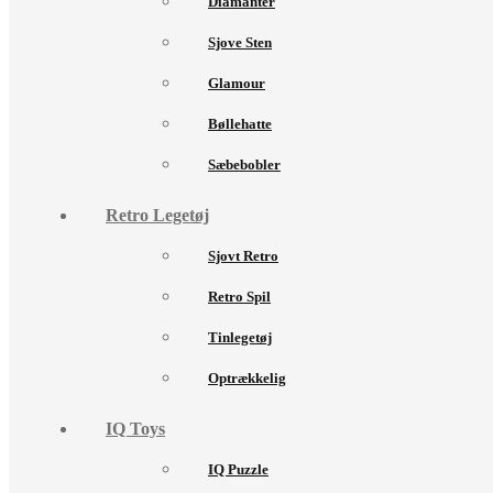
Diamanter
Sjove Sten
Glamour
Bøllehatte
Sæbebobler
Retro Legetøj
Sjovt Retro
Retro Spil
Tinlegetøj
Optrækkelig
IQ Toys
IQ Puzzle