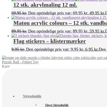
12 stk. akrylmaling 12 ml.
69,95
kr.
Den oprindelige pris var: 69,95 kr..
49,95
kr.
D
Matou acrylic colours – 12 stk. vandb
89,95
kr.
Den oprindelige pris var: 89,95 kr..
59,95
kr.
D
Flag stickers – klistermærker
9,95
kr.
Den oprindelige pris var: 9,95 kr..
6,95
kr.
Den a
Puzzle Ball - Fidget Toy
Kurv
Stressbolde
Sjove Stressbolde