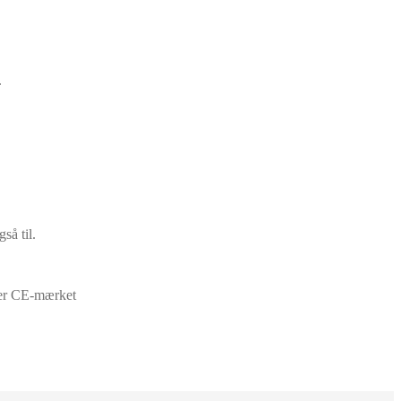
.
så til.
er CE-mærket