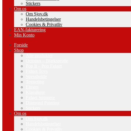
Stickers
Om os
Om Sjov.dk
Handelsbetingelser
Cookies & Privatliv
EAN-fakturering
Min Konto
Forside
Shop
Alle produkter
Octopus – Blæksprutte
Pop It – Pop Fidget
Fidget Toys
Stressbolde
Tegneting
Elmers
Klassikere
Fidget Spinnere
Diamond Painting
Stickers
Om os
Om Sjov.dk
Handelsbetingelser
Cookies & Privatliv