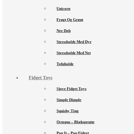
Unicorn
Frugt Og Grønt
Nee Doh
Stressbolde Med Dyr
Stressbolde Med Net
Tofubolde
Fidget Toys
Sjove Fidget Toys
Simple Dimple
Squishy Ting
Octopus – Blæksprutte
Pop It – Pop Fidget