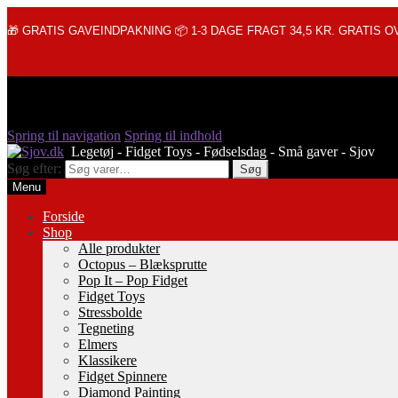
🎁 GRATIS GAVEINDPAKNING 📦 1-3 DAGE FRAGT 34,5 KR. GRATIS OV
Spring til navigation
Spring til indhold
Søg efter:
Søg
Menu
Forside
Shop
Alle produkter
Octopus – Blæksprutte
Pop It – Pop Fidget
Fidget Toys
Stressbolde
Tegneting
Elmers
Klassikere
Fidget Spinnere
Diamond Painting