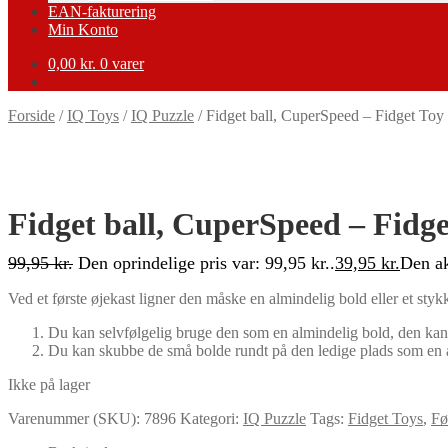
EAN-fakturering
Min Konto
0,00
kr.
0 varer
Forside
/
IQ Toys
/
IQ Puzzle
/
Fidget ball, CuperSpeed – Fidget Toy
-60%
Fidget ball, CuperSpeed – Fidge
99,95
kr.
Den oprindelige pris var: 99,95 kr..
39,95
kr.
Den ak
Ved et første øjekast ligner den måske en almindelig bold eller et st
Du kan selvfølgelig bruge den som en almindelig bold, den kan 
Du kan skubbe de små bolde rundt på den ledige plads som en a
Ikke på lager
Varenummer (SKU):
7896
Kategori:
IQ Puzzle
Tags:
Fidget Toys
,
Fø