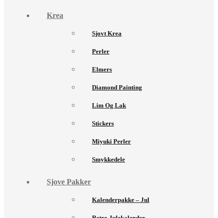
Krea
Sjovt Krea
Perler
Elmers
Diamond Painting
Lim Og Lak
Stickers
Miyuki Perler
Smykkedele
Sjove Pakker
Kalenderpakke – Jul
Retro Julekalender