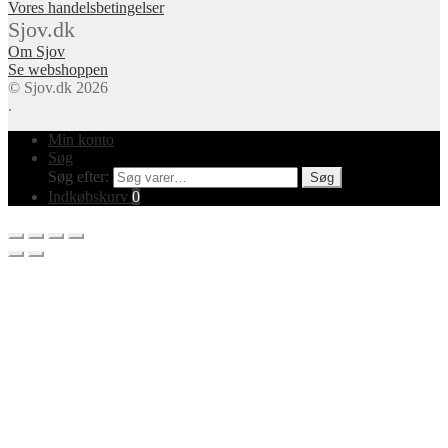
Vores handelsbetingelser
Sjov.dk
Om Sjov
Se webshoppen
© Sjov.dk 2026
.
Min konto
Søg
Søg efter:
Søg
Indkøbskurv
0