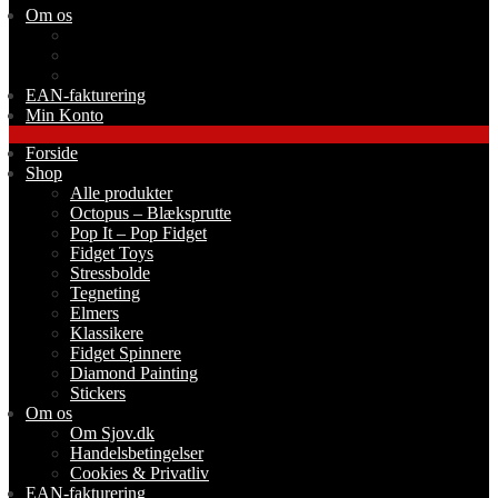
Om os
Om Sjov.dk
Handelsbetingelser
Cookies & Privatliv
EAN-fakturering
Min Konto
Forside
Shop
Alle produkter
Octopus – Blæksprutte
Pop It – Pop Fidget
Fidget Toys
Stressbolde
Tegneting
Elmers
Klassikere
Fidget Spinnere
Diamond Painting
Stickers
Om os
Om Sjov.dk
Handelsbetingelser
Cookies & Privatliv
EAN-fakturering