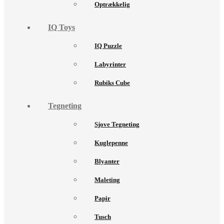
Optrækkelig
IQ Toys
IQ Puzzle
Labyrinter
Rubiks Cube
Tegneting
Sjove Tegneting
Kuglepenne
Blyanter
Maleting
Papir
Tusch