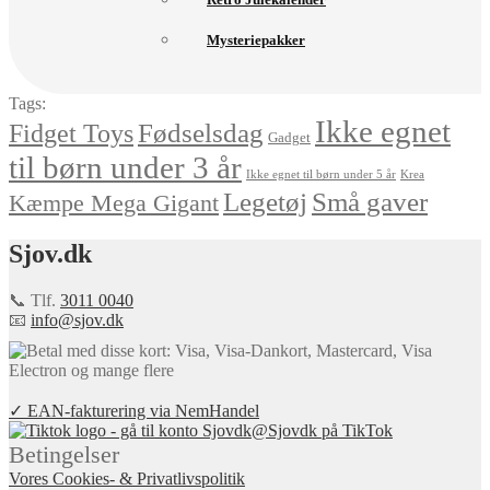
Mysteriepakker
Tags:
Ikke egnet
Fødselsdag
Fidget Toys
Gadget
til børn under 3 år
Ikke egnet til børn under 5 år
Krea
Små gaver
Legetøj
Kæmpe Mega Gigant
Sjov.dk
📞 Tlf.
3011 0040
📧
info@sjov.dk
✓ EAN-fakturering via NemHandel
@Sjovdk på TikTok
Betingelser
Vores Cookies- & Privatlivspolitik