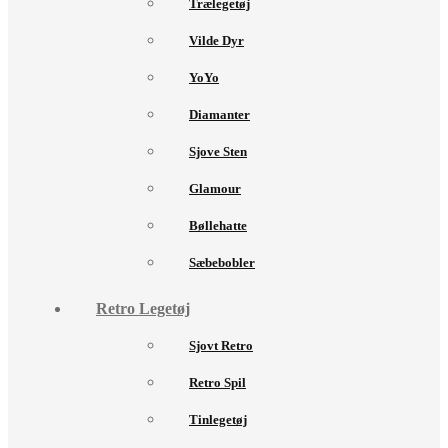
Trælegetøj
Vilde Dyr
YoYo
Diamanter
Sjove Sten
Glamour
Bøllehatte
Sæbebobler
Retro Legetøj
Sjovt Retro
Retro Spil
Tinlegetøj