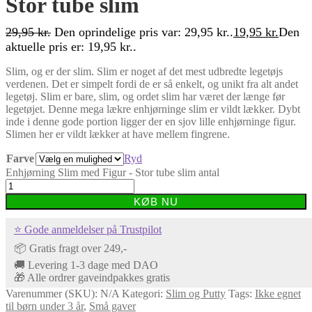
Stor tube slim
29,95
kr.
Den oprindelige pris var: 29,95 kr..
19,95
kr.
Den
aktuelle pris er: 19,95 kr..
Slim, og er der slim. Slim er noget af det mest udbredte legetøjs
verdenen. Det er simpelt fordi de er så enkelt, og unikt fra alt andet
legetøj. Slim er bare, slim, og ordet slim har været der længe før
legetøjet. Denne mega lækre enhjørninge slim er vildt lækker. Dybt
inde i denne gode portion ligger der en sjov lille enhjørninge figur.
Slimen her er vildt lækker at have mellem fingrene.
Farve
Ryd
Enhjørning Slim med Figur - Stor tube slim antal
KØB NU
⭐ Gode anmeldelser på Trustpilot
📦 Gratis fragt over 249,-
🚚 Levering 1-3 dage med DAO
🎁 Alle ordrer gaveindpakkes gratis
Varenummer (SKU):
N/A
Kategori:
Slim og Putty
Tags:
Ikke egnet
til børn under 3 år
,
Små gaver