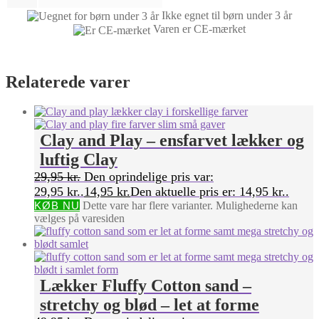
Ikke egnet til børn under 3 år
Varen er CE-mærket
Relaterede varer
Clay and Play – ensfarvet lækker og
luftig Clay
29,95
kr.
Den oprindelige pris var:
29,95 kr..
14,95
kr.
Den aktuelle pris er: 14,95 kr..
KØB NU
Dette vare har flere varianter. Mulighederne kan
vælges på varesiden
Lækker Fluffy Cotton sand –
stretchy og blød – let at forme