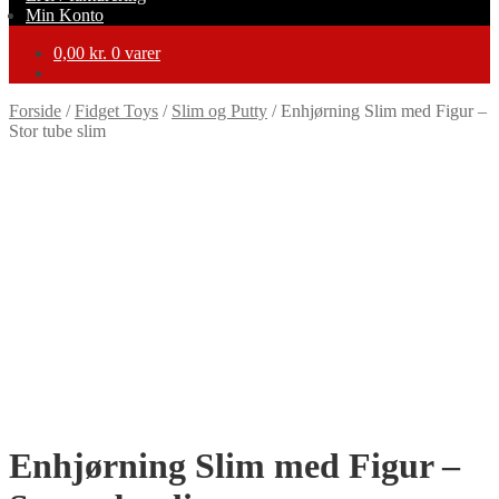
Min Konto
0,00
kr.
0 varer
Forside
/
Fidget Toys
/
Slim og Putty
/
Enhjørning Slim med Figur –
Stor tube slim
-33%
Enhjørning Slim med Figur –