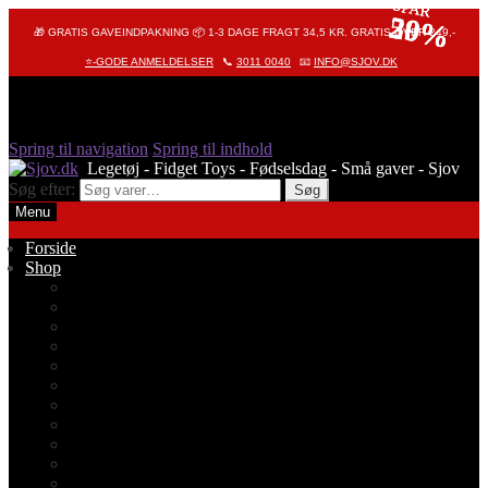
SPAR
SPAR
SPAR
50%
20%
29%
🎁 GRATIS GAVEINDPAKNING 📦 1-3 DAGE FRAGT 34,5 KR. GRATIS OVER 249,-
⭐-GODE ANMELDELSER
📞
3011 0040
📧
INFO@SJOV.DK
Spring til navigation
Spring til indhold
Søg efter:
Søg
Menu
Forside
Shop
Alle produkter
Octopus – Blæksprutte
Pop It – Pop Fidget
Fidget Toys
Stressbolde
Tegneting
Elmers
Klassikere
Fidget Spinnere
Diamond Painting
Stickers