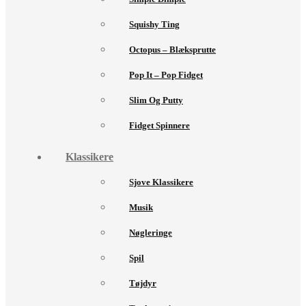
Squishy Ting
Octopus – Blæksprutte
Pop It – Pop Fidget
Slim Og Putty
Fidget Spinnere
Klassikere
Sjove Klassikere
Musik
Nøgleringe
Spil
Tøjdyr