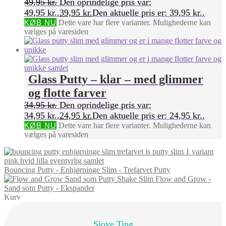
49,95
kr.
Den oprindelige pris var:
49,95 kr..
39,95
kr.
Den aktuelle pris er: 39,95 kr..
KØB NU
Dette vare har flere varianter. Mulighederne kan
vælges på varesiden
Glass Putty – klar – med glimmer
og flotte farver
34,95
kr.
Den oprindelige pris var:
34,95 kr..
24,95
kr.
Den aktuelle pris er: 24,95 kr..
KØB NU
Dette vare har flere varianter. Mulighederne kan
vælges på varesiden
Bouncing Putty - Enhjørninge Slim - Trefarvet Putty
Flow and Grow -
Sand som Putty - Ekspander
Kurv
Sjove Ting