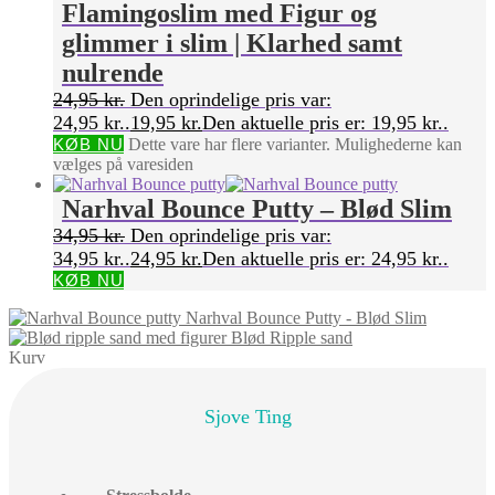
Flamingoslim med Figur og
glimmer i slim | Klarhed samt
nulrende
24,95
kr.
Den oprindelige pris var:
24,95 kr..
19,95
kr.
Den aktuelle pris er: 19,95 kr..
KØB NU
Dette vare har flere varianter. Mulighederne kan
vælges på varesiden
Narhval Bounce Putty – Blød Slim
34,95
kr.
Den oprindelige pris var:
34,95 kr..
24,95
kr.
Den aktuelle pris er: 24,95 kr..
KØB NU
Narhval Bounce Putty - Blød Slim
Blød Ripple sand
Kurv
Sjove Ting