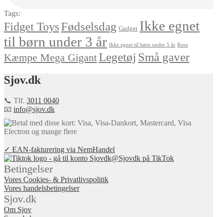
Tags:
Ikke egnet
Fødselsdag
Fidget Toys
Gadget
til børn under 3 år
Ikke egnet til børn under 5 år
Krea
Små gaver
Legetøj
Kæmpe Mega Gigant
Sjov.dk
📞 Tlf.
3011 0040
📧
info@sjov.dk
✓ EAN-fakturering via NemHandel
@Sjovdk på TikTok
Betingelser
Vores Cookies- & Privatlivspolitik
Vores handelsbetingelser
Sjov.dk
Om Sjov