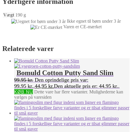
Yderligere information
Vægt
190 g
Ikke egnet til børn under 3 år
Varen er CE-mærket
Relaterede varer
Bomuld Cotton Putty Sand Slim
99,95
kr.
Den oprindelige pris var:
99,95 kr..
44,95
kr.
Den aktuelle pris er: 44,95 kr..
KØB NU
Dette vare har flere varianter. Mulighederne kan
vælges på varesiden