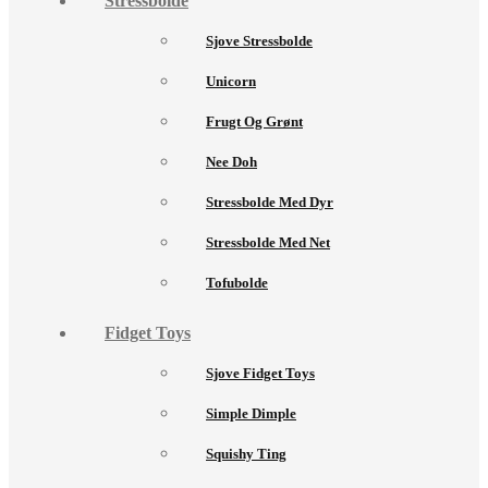
Stressbolde
Sjove Stressbolde
Unicorn
Frugt Og Grønt
Nee Doh
Stressbolde Med Dyr
Stressbolde Med Net
Tofubolde
Fidget Toys
Sjove Fidget Toys
Simple Dimple
Squishy Ting