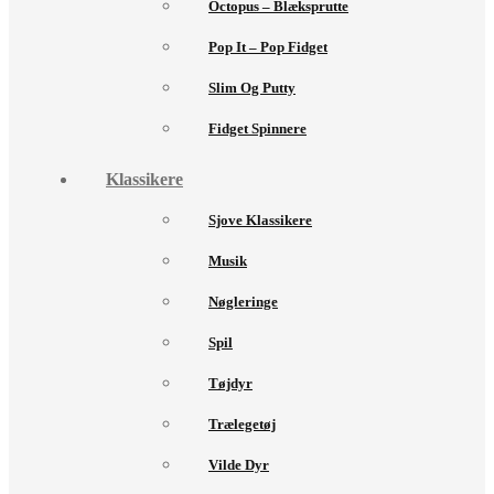
Octopus – Blæksprutte
Pop It – Pop Fidget
Slim Og Putty
Fidget Spinnere
Klassikere
Sjove Klassikere
Musik
Nøgleringe
Spil
Tøjdyr
Trælegetøj
Vilde Dyr