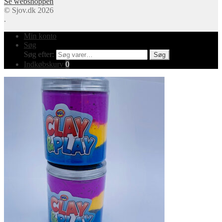
Se webshoppen
© Sjov.dk 2026
.
Min konto
Søg
Søg efter:
Søg
Indkøbskurv
0