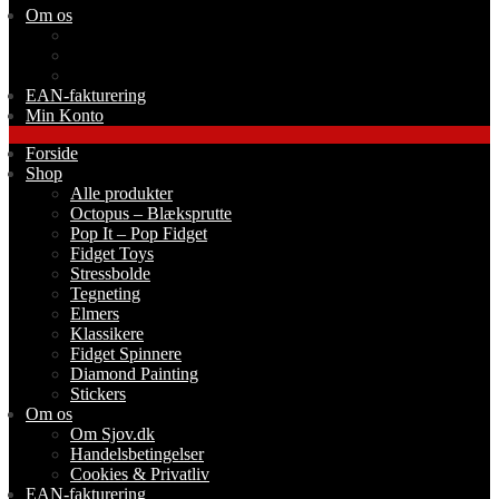
Om os
Om Sjov.dk
Handelsbetingelser
Cookies & Privatliv
EAN-fakturering
Min Konto
Forside
Shop
Alle produkter
Octopus – Blæksprutte
Pop It – Pop Fidget
Fidget Toys
Stressbolde
Tegneting
Elmers
Klassikere
Fidget Spinnere
Diamond Painting
Stickers
Om os
Om Sjov.dk
Handelsbetingelser
Cookies & Privatliv
EAN-fakturering