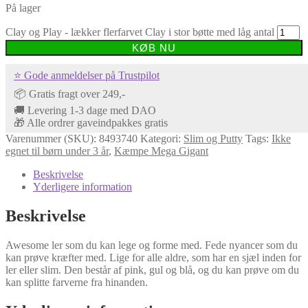
På lager
Clay og Play - lækker flerfarvet Clay i stor bøtte med låg antal
KØB NU
⭐ Gode anmeldelser på Trustpilot
📦 Gratis fragt over 249,-
🚚 Levering 1-3 dage med DAO
🎁 Alle ordrer gaveindpakkes gratis
Varenummer (SKU):
8493740
Kategori:
Slim og Putty
Tags:
Ikke
egnet til børn under 3 år
,
Kæmpe Mega Gigant
Beskrivelse
Yderligere information
Beskrivelse
Awesome ler som du kan lege og forme med. Fede nyancer som du
kan prøve kræfter med. Lige for alle aldre, som har en sjæl inden for
ler eller slim. Den består af pink, gul og blå, og du kan prøve om du
kan splitte farverne fra hinanden.