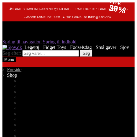
SPAR
SPAR
SPAR
55%
20%
29%
🎁 GRATIS GAVEINDPAKNING 📦 1-3 DAGE FRAGT 34,5 KR. GRATIS OVER 249,-
⭐-GODE ANMELDELSER
📞
3011 0040
📧
INFO@SJOV.DK
Spring til navigation
Spring til indhold
Søg efter:
Søg
Menu
Forside
Shop
Alle produkter
Octopus – Blæksprutte
Pop It – Pop Fidget
Fidget Toys
Stressbolde
Tegneting
Elmers
Klassikere
Fidget Spinnere
Diamond Painting
Stickers