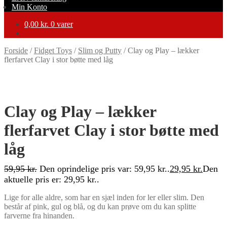
Min Konto
0,00
kr.
0 varer
Forside
/
Fidget Toys
/
Slim og Putty
/
Clay og Play – lækker
flerfarvet Clay i stor bøtte med låg
-50%
Clay og Play – lækker
flerfarvet Clay i stor bøtte med
låg
59,95
kr.
Den oprindelige pris var: 59,95 kr..
29,95
kr.
Den
aktuelle pris er: 29,95 kr..
Lige for alle aldre, som har en sjæl inden for ler eller slim. Den
består af pink, gul og blå, og du kan prøve om du kan splitte
farverne fra hinanden.