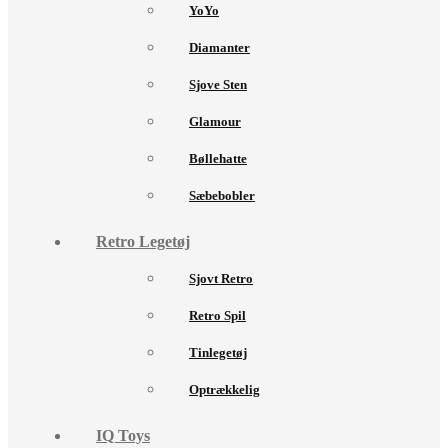
YoYo
Diamanter
Sjove Sten
Glamour
Bøllehatte
Sæbebobler
Retro Legetøj
Sjovt Retro
Retro Spil
Tinlegetøj
Optrækkelig
IQ Toys