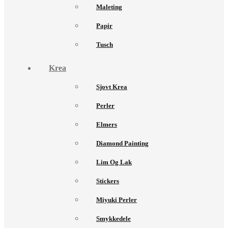
Maleting
Papir
Tusch
Krea
Sjovt Krea
Perler
Elmers
Diamond Painting
Lim Og Lak
Stickers
Miyuki Perler
Smykkedele