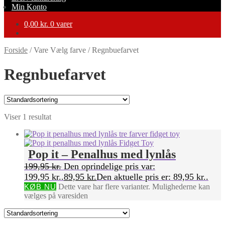
Min Konto
0,00
kr.
0 varer
Forside
/
Vare Vælg farve
/
Regnbuefarvet
Regnbuefarvet
Viser 1 resultat
Pop it – Penalhus med lynlås
199,95
kr.
Den oprindelige pris var:
199,95 kr..
89,95
kr.
Den aktuelle pris er: 89,95 kr..
KØB NU
Dette vare har flere varianter. Mulighederne kan
vælges på varesiden