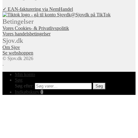
✓ EAN-fakturering via NemHandel
@Sjovdk på TikTok
Betingelser
Vores Cookies- & Privatlivspolitik
Vores handelsbetingelser
Sjov.dk
Om Sjov
Se webshoppen
© Sjov.dk 2026
.
Min konto
Søg
Søg efter:
Søg
Indkøbskurv
0