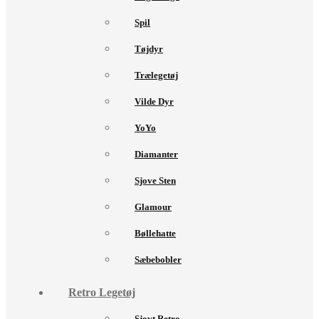
Spil
Tøjdyr
Trælegetøj
Vilde Dyr
YoYo
Diamanter
Sjove Sten
Glamour
Bøllehatte
Sæbebobler
Retro Legetøj
Sjovt Retro