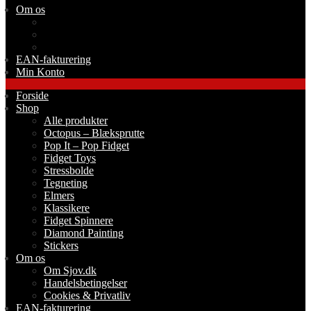
Om os
Om Sjov.dk
Handelsbetingelser
Cookies & Privatliv
EAN-fakturering
Min Konto
Forside
Shop
Alle produkter
Octopus – Blæksprutte
Pop It – Pop Fidget
Fidget Toys
Stressbolde
Tegneting
Elmers
Klassikere
Fidget Spinnere
Diamond Painting
Stickers
Om os
Om Sjov.dk
Handelsbetingelser
Cookies & Privatliv
EAN-fakturering