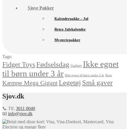
Sjove Pakker
Kalenderpakke – Jul
Retro Julekalender
Mysteriepakker
Tags:
Ikke egnet
Fødselsdag
Fidget Toys
Gadget
til børn under 3 år
Ikke egnet til børn under 5 år
Krea
Små gaver
Legetøj
Kæmpe Mega Gigant
Sjov.dk
📞 Tlf.
3011 0040
📧
info@sjov.dk