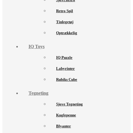
Retro Spil
Tinlegetøj
Optrækkelig
IQ Toys
IQ Puzzle
Labyrinter
Rubiks Cube
Tegneting
Sjove Tegneting
Kuglepenne
Blyanter