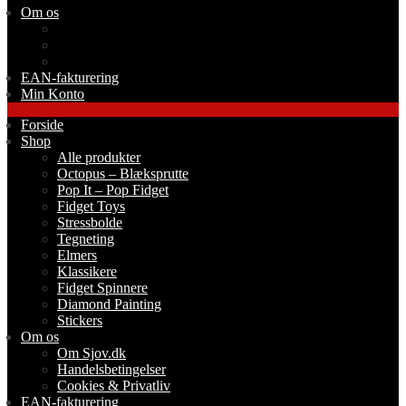
Om os
Om Sjov.dk
Handelsbetingelser
Cookies & Privatliv
EAN-fakturering
Min Konto
Forside
Shop
Alle produkter
Octopus – Blæksprutte
Pop It – Pop Fidget
Fidget Toys
Stressbolde
Tegneting
Elmers
Klassikere
Fidget Spinnere
Diamond Painting
Stickers
Om os
Om Sjov.dk
Handelsbetingelser
Cookies & Privatliv
EAN-fakturering