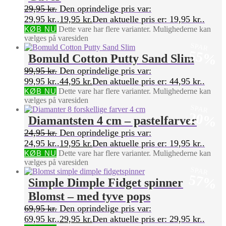
29,95
kr.
Den oprindelige pris var:
29,95 kr..
19,95
kr.
Den aktuelle pris er: 19,95 kr..
KØB NU
Dette vare har flere varianter. Mulighederne kan
vælges på varesiden
SPAR
55%
Bomuld Cotton Putty Sand Slim
99,95
kr.
Den oprindelige pris var:
99,95 kr..
44,95
kr.
Den aktuelle pris er: 44,95 kr..
KØB NU
Dette vare har flere varianter. Mulighederne kan
vælges på varesiden
SPAR
20%
Diamantsten 4 cm – pastelfarver
24,95
kr.
Den oprindelige pris var:
24,95 kr..
19,95
kr.
Den aktuelle pris er: 19,95 kr..
KØB NU
Dette vare har flere varianter. Mulighederne kan
vælges på varesiden
SPAR
57%
Simple Dimple Fidget spinner
Blomst – med tyve pops
69,95
kr.
Den oprindelige pris var:
69,95 kr..
29,95
kr.
Den aktuelle pris er: 29,95 kr..