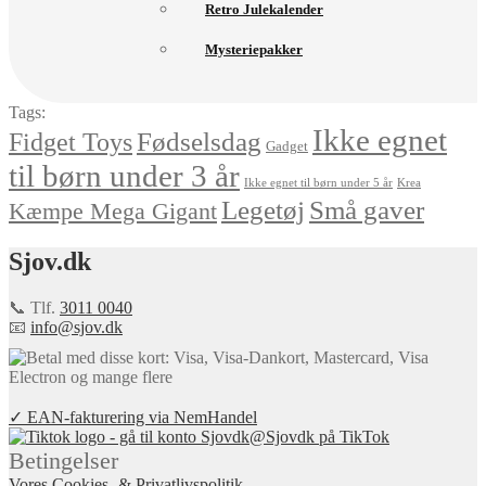
Retro Julekalender
Mysteriepakker
Tags:
Ikke egnet
Fødselsdag
Fidget Toys
Gadget
til børn under 3 år
Ikke egnet til børn under 5 år
Krea
Små gaver
Legetøj
Kæmpe Mega Gigant
Sjov.dk
📞 Tlf.
3011 0040
📧
info@sjov.dk
✓ EAN-fakturering via NemHandel
@Sjovdk på TikTok
Betingelser
Vores Cookies- & Privatlivspolitik