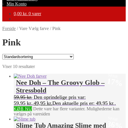
Min Konto
0,00
kr.
0 varer
Forside
/
Vare Vælg farve
/
Pink
Pink
Viser 10 resultater
SPAR
17%
Nee Doh – The Groovy Glob –
Stressbold
59,95
kr.
Den oprindelige pris var:
59,95 kr..
49,95
kr.
Den aktuelle pris er: 49,95 kr..
KØB NU
Dette vare har flere varianter. Mulighederne kan
vælges på varesiden
SPAR
36%
Slime Tub Amazing Slime med