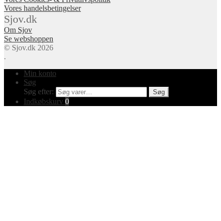
Vores handelsbetingelser
Sjov.dk
Om Sjov
Se webshoppen
© Sjov.dk 2026
.
Min konto
Søg
Søg efter:
Søg
Indkøbskurv
0