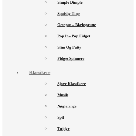
Simple Dimple
Squishy Ting
Octopus – Blæksprutte
Pop It – Pop Fidget
Slim Og Putty
Fidget Spinnere
Klassikere
Sjove Klassikere
Musik
Nøgleringe
Spil
Tøjdyr