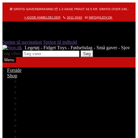
🎁 GRATIS GAVEINDPAKNING 📦 1-3 DAGE FRAGT 34,5 KR. GRATIS OVER 249,-
⭐-GODE ANMELDELSER
📞
3011 0040
📧
INFO@SJOV.DK
Spring til navigation
Spring til indhold
Søg efter:
Søg
Menu
Forside
Shop
Alle produkter
Octopus – Blæksprutte
Pop It – Pop Fidget
Fidget Toys
Stressbolde
Tegneting
Elmers
Klassikere
Fidget Spinnere
Diamond Painting
Stickers