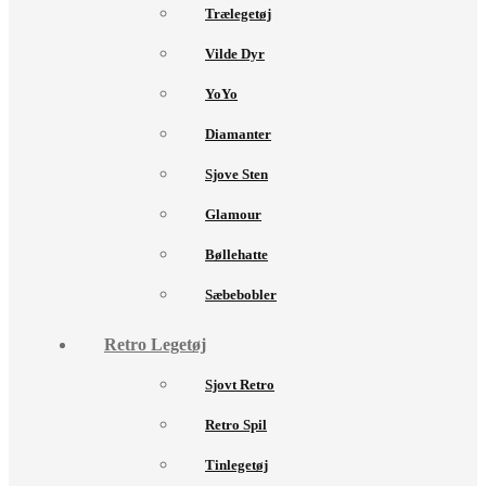
Trælegetøj
Vilde Dyr
YoYo
Diamanter
Sjove Sten
Glamour
Bøllehatte
Sæbebobler
Retro Legetøj
Sjovt Retro
Retro Spil
Tinlegetøj