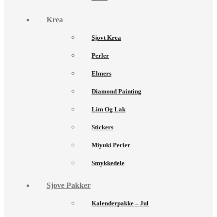
Krea
Sjovt Krea
Perler
Elmers
Diamond Painting
Lim Og Lak
Stickers
Miyuki Perler
Smykkedele
Sjove Pakker
Kalenderpakke – Jul