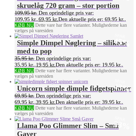
skruelåg 720 gram – stor portion
109,95
kr.
Den oprindelige pris var:
109,95 kr..
69,95
kr.
Den aktuelle pris er: 69,95 kr..
KØB NU
Dette vare har flere varianter. Mulighederne kan
vælges på varesiden
SPAR
45%
Simple Dimpel Nøglering – silikone
med to pop
35,95
kr.
Den oprindelige pris var:
35,95 kr..
19,95
kr.
Den aktuelle pris er: 19,95 kr..
KØB NU
Dette vare har flere varianter. Mulighederne kan
vælges på varesiden
SPAR
43%
Unicorn simple dimple fidgetspinner
69,95
kr.
Den oprindelige pris var:
69,95 kr..
39,95
kr.
Den aktuelle pris er: 39,95 kr..
KØB NU
Dette vare har flere varianter. Mulighederne kan
vælges på varesiden
SPAR
33%
Llama Poo Glimmer Slim – Små
Gaver