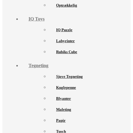
Optrækkelig
IQ Toys
IQ Puzzle
Labyrinter
Rubiks Cube
Tegneting
Sjove Tegneting
Kuglepenne
Blyanter
Maleting
Papir
Tusch