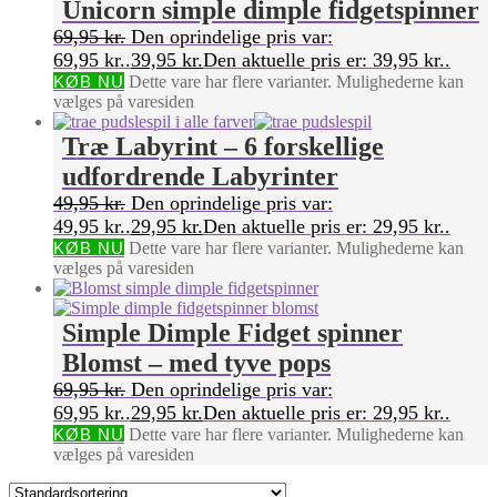
Unicorn simple dimple fidgetspinner
69,95
kr.
Den oprindelige pris var:
69,95 kr..
39,95
kr.
Den aktuelle pris er: 39,95 kr..
KØB NU
Dette vare har flere varianter. Mulighederne kan
vælges på varesiden
Træ Labyrint – 6 forskellige
udfordrende Labyrinter
49,95
kr.
Den oprindelige pris var:
49,95 kr..
29,95
kr.
Den aktuelle pris er: 29,95 kr..
KØB NU
Dette vare har flere varianter. Mulighederne kan
vælges på varesiden
Simple Dimple Fidget spinner
Blomst – med tyve pops
69,95
kr.
Den oprindelige pris var:
69,95 kr..
29,95
kr.
Den aktuelle pris er: 29,95 kr..
KØB NU
Dette vare har flere varianter. Mulighederne kan
vælges på varesiden