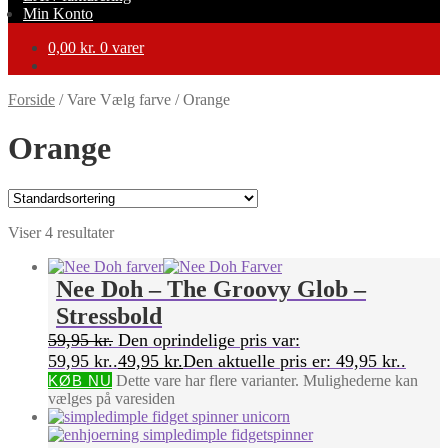
Min Konto
0,00
kr.
0 varer
Forside
/
Vare Vælg farve
/
Orange
Orange
Viser 4 resultater
Nee Doh – The Groovy Glob –
Stressbold
59,95
kr.
Den oprindelige pris var:
59,95 kr..
49,95
kr.
Den aktuelle pris er: 49,95 kr..
KØB NU
Dette vare har flere varianter. Mulighederne kan
vælges på varesiden