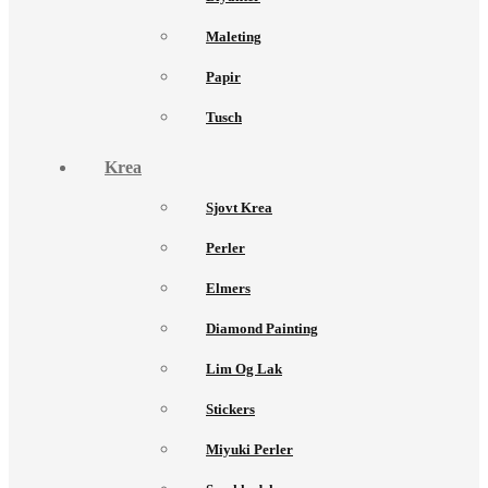
Maleting
Papir
Tusch
Krea
Sjovt Krea
Perler
Elmers
Diamond Painting
Lim Og Lak
Stickers
Miyuki Perler