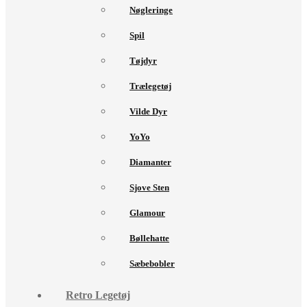
Nøgleringe
Spil
Tøjdyr
Trælegetøj
Vilde Dyr
YoYo
Diamanter
Sjove Sten
Glamour
Bøllehatte
Sæbebobler
Retro Legetøj