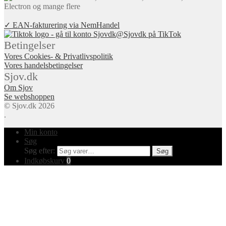
✓ EAN-fakturering via NemHandel
@Sjovdk på TikTok
Betingelser
Vores Cookies- & Privatlivspolitik
Vores handelsbetingelser
Sjov.dk
Om Sjov
Se webshoppen
© Sjov.dk 2026
.
Min konto
Søg
Søg efter:
Søg
Indkøbskurv
0