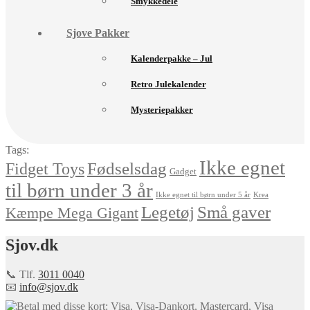
Smykkedele
Sjove Pakker
Kalenderpakke – Jul
Retro Julekalender
Mysteriepakker
Tags:
Ikke egnet
Fødselsdag
Fidget Toys
Gadget
til børn under 3 år
Ikke egnet til børn under 5 år
Krea
Små gaver
Legetøj
Kæmpe Mega Gigant
Sjov.dk
📞 Tlf.
3011 0040
📧
info@sjov.dk