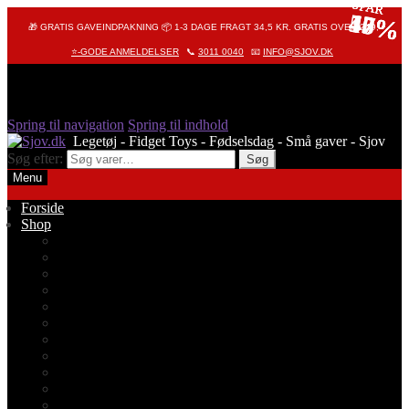
SPAR
SPAR
SPAR
SPAR
17%
43%
40%
57%
🎁 GRATIS GAVEINDPAKNING 📦 1-3 DAGE FRAGT 34,5 KR. GRATIS OVER 249,-
⭐-GODE ANMELDELSER
📞
3011 0040
📧
INFO@SJOV.DK
Spring til navigation
Spring til indhold
Søg efter:
Søg
Menu
Forside
Shop
Alle produkter
Octopus – Blæksprutte
Pop It – Pop Fidget
Fidget Toys
Stressbolde
Tegneting
Elmers
Klassikere
Fidget Spinnere
Diamond Painting
Stickers