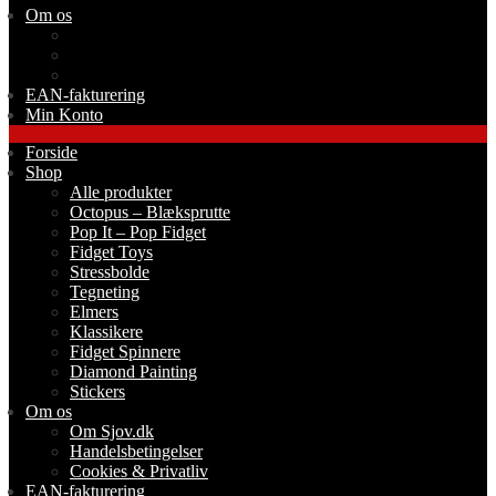
Om os
Om Sjov.dk
Handelsbetingelser
Cookies & Privatliv
EAN-fakturering
Min Konto
Forside
Shop
Alle produkter
Octopus – Blæksprutte
Pop It – Pop Fidget
Fidget Toys
Stressbolde
Tegneting
Elmers
Klassikere
Fidget Spinnere
Diamond Painting
Stickers
Om os
Om Sjov.dk
Handelsbetingelser
Cookies & Privatliv
EAN-fakturering