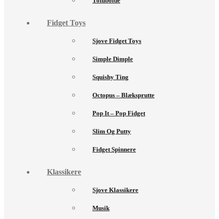
Tofubolde
Fidget Toys
Sjove Fidget Toys
Simple Dimple
Squishy Ting
Octopus – Blæksprutte
Pop It – Pop Fidget
Slim Og Putty
Fidget Spinnere
Klassikere
Sjove Klassikere
Musik