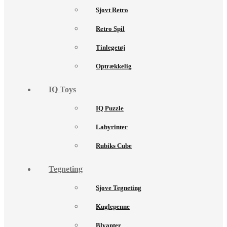
Sjovt Retro
Retro Spil
Tinlegetøj
Optrækkelig
IQ Toys
IQ Puzzle
Labyrinter
Rubiks Cube
Tegneting
Sjove Tegneting
Kuglepenne
Blyanter