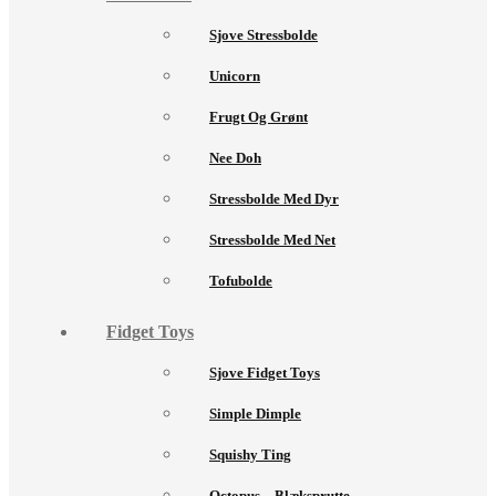
Sjove Stressbolde
Unicorn
Frugt Og Grønt
Nee Doh
Stressbolde Med Dyr
Stressbolde Med Net
Tofubolde
Fidget Toys
Sjove Fidget Toys
Simple Dimple
Squishy Ting
Octopus – Blæksprutte