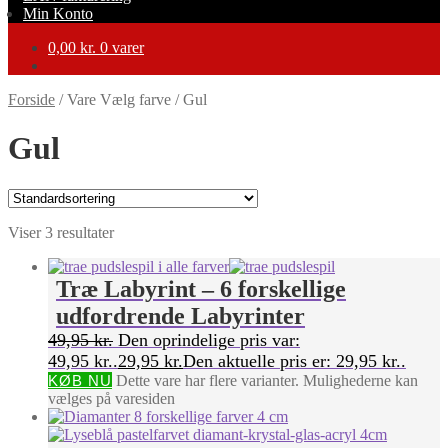
Min Konto
0,00
kr.
0 varer
Forside
/
Vare Vælg farve
/
Gul
Gul
Viser 3 resultater
Træ Labyrint – 6 forskellige
udfordrende Labyrinter
49,95
kr.
Den oprindelige pris var:
49,95 kr..
29,95
kr.
Den aktuelle pris er: 29,95 kr..
KØB NU
Dette vare har flere varianter. Mulighederne kan
vælges på varesiden