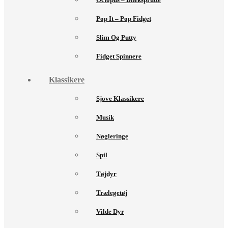
Pop It – Pop Fidget
Slim Og Putty
Fidget Spinnere
Klassikere
Sjove Klassikere
Musik
Nøgleringe
Spil
Tøjdyr
Trælegetøj
Vilde Dyr