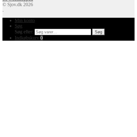
© Sjov.dk 2026
.
Min konto
Søg
Søg efter:
Søg
Indkøbskurv
0