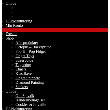
Om os
Om Sjov.dk
Handelsbetingelser
Cookies & Privatliv
EAN-fakturering
Min Konto
Forside
Shop
Alle produkter
Octopus – Blæksprutte
Pop It – Pop Fidget
Fidget Toys
Stressbolde
Tegneting
Elmers
Klassikere
Fidget Spinnere
Diamond Painting
Stickers
Om os
Om Sjov.dk
Handelsbetingelser
Cookies & Privatliv
EAN-fakturering