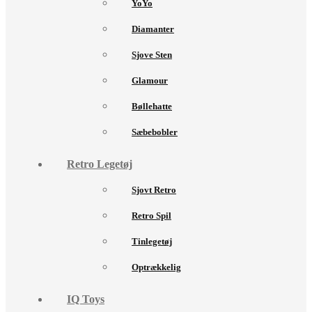
YoYo
Diamanter
Sjove Sten
Glamour
Bøllehatte
Sæbebobler
Retro Legetøj
Sjovt Retro
Retro Spil
Tinlegetøj
Optrækkelig
IQ Toys