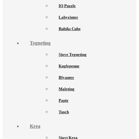
IQ Puzzle
Labyrinter
Rubiks Cube
Tegneting
Sjove Tegneting
Kuglepenne
Blyanter
Maleting
Papir
Tusch
Krea
Sjovt Krea