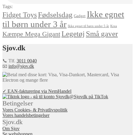
Tags:
Ikke egnet
Fødselsdag
Fidget Toys
Gadget
til børn under 3 år
Ikke egnet til børn under 5 år
Krea
Små gaver
Legetøj
Kæmpe Mega Gigant
Sjov.dk
📞 Tlf.
3011 0040
📧
info@sjov.dk
✓ EAN-fakturering via NemHandel
@Sjovdk på TikTok
Betingelser
Vores Cookies- & Privatlivspolitik
Vores handelsbetingelser
Sjov.dk
Om Sjov
Se webshoppen