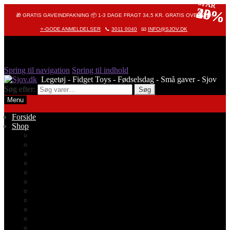
SPAR
SPAR
SPAR
40%
20%
33%
🎁 GRATIS GAVEINDPAKNING 📦 1-3 DAGE FRAGT 34,5 KR. GRATIS OVER 249,-
⭐-GODE ANMELDELSER
📞
3011 0040
📧
INFO@SJOV.DK
Spring til navigation
Spring til indhold
Søg efter:
Søg
Menu
Forside
Shop
Alle produkter
Octopus – Blæksprutte
Pop It – Pop Fidget
Fidget Toys
Stressbolde
Tegneting
Elmers
Klassikere
Fidget Spinnere
Diamond Painting
Stickers