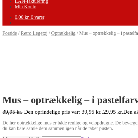
EAN-fakturering
Min Konto
0,00
kr.
0 varer
Forside
/
Retro Legetøj
/
Optrækkelig
/
Mus – optrækkelig – i pastel
-25%
Mus – optrækkelig – i pastelfa
39,95
kr.
Den oprindelige pris var: 39,95 kr..
29,95
kr.
Den ak
De her optrækkelige mus er både renlige og velopdragne. De bevæger s
du kan bare samle dem sammen igen når de taber pusten.