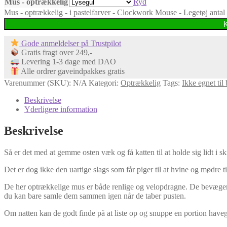
Mus - optrækkelig
Ryd
Mus - optrækkelig - i pastelfarver - Clockwork Mouse - Legetøj antal
Gode anmeldelser på Trustpilot
Gratis fragt over 249,-
Levering 1-3 dage med DAO
Alle ordrer gaveindpakkes gratis
Varenummer (SKU):
N/A
Kategori:
Optrækkelig
Tags:
Ikke egnet til
Beskrivelse
Yderligere information
Beskrivelse
Så er det med at gemme osten væk og få katten til at holde sig lidt i 
Det er dog ikke den uartige slags som får piger til at hvine og mødre t
De her optrækkelige mus er både renlige og velopdragne. De bevæger s
du kan bare samle dem sammen igen når de taber pusten.
Om natten kan de godt finde på at liste op og snuppe en portion haveg