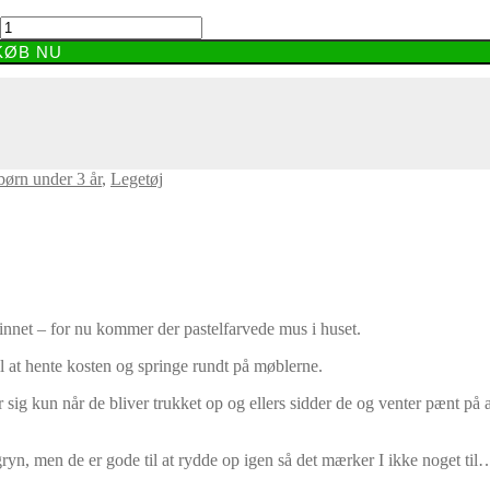
KØB NU
 børn under 3 år
,
Legetøj
skinnet – for nu kommer der pastelfarvede mus i huset.
il at hente kosten og springe rundt på møblerne.
ig kun når de bliver trukket op og ellers sidder de og venter pænt på a
ryn, men de er gode til at rydde op igen så det mærker I ikke noget til