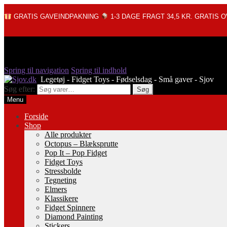
GRATIS GAVEINDPAKNING
1-3 DAGE FRAGT 34,5 KR. GRATIS O
Spring til navigation
Spring til indhold
Søg efter:
Søg
Menu
Forside
Shop
Alle produkter
Octopus – Blæksprutte
Pop It – Pop Fidget
Fidget Toys
Stressbolde
Tegneting
Elmers
Klassikere
Fidget Spinnere
Diamond Painting
Stickers