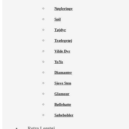
Nøgleringe
Spil
Tøjdyr
Trælegetøj
Vilde Dyr
YoYo
Diamanter
Sjove Sten
Glamour
Bøllehatte
Sæbebobler
Retro Legetøj