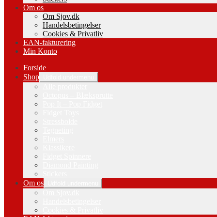
Om os
Om Sjov.dk
Handelsbetingelser
Cookies & Privatliv
EAN-fakturering
Min Konto
Forside
Shop
Udfold undermenu
Alle produkter
Octopus – Blæksprutte
Pop It – Pop Fidget
Fidget Toys
Stressbolde
Tegneting
Elmers
Klassikere
Fidget Spinnere
Diamond Painting
Stickers
Om os
Udfold undermenu
Om Sjov.dk
Handelsbetingelser
Cookies & Privatliv