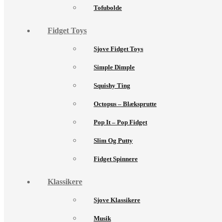
Tofubolde
Fidget Toys
Sjove Fidget Toys
Simple Dimple
Squishy Ting
Octopus – Blæksprutte
Pop It – Pop Fidget
Slim Og Putty
Fidget Spinnere
Klassikere
Sjove Klassikere
Musik