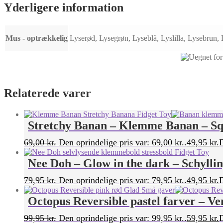
Yderligere information
Mus - optrækkelig
Lyserød, Lysegrøn, Lyseblå, Lyslilla, Lysebrun,
Relaterede varer
Stretchy Banan – Klemme Banan – S
69,00
kr.
Den oprindelige pris var: 69,00 kr..
49,95
kr.
D
Nee Doh – Glow in the dark – Schylli
79,95
kr.
Den oprindelige pris var: 79,95 kr..
49,95
kr.
D
Octopus Reversible pastel farver – V
99,95
kr.
Den oprindelige pris var: 99,95 kr..
59,95
kr.
D