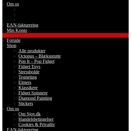
Om os
Om Sjov.dk
Handelsbetingelser
Cookies & Privatliv
EAN-fakturering
Min Konto
Forside
Shop
Alle produkter
Octopus – Blæksprutte
Pop It – Pop Fidget
Fidget Toys
Stressbolde
Tegneting
Elmers
Klassikere
Fidget Spinnere
Diamond Painting
Stickers
Om os
Om Sjov.dk
Handelsbetingelser
Cookies & Privatliv
EAN-fakturering