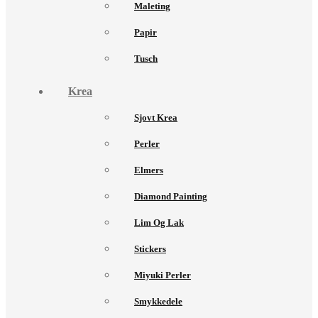
Maleting
Papir
Tusch
Krea
Sjovt Krea
Perler
Elmers
Diamond Painting
Lim Og Lak
Stickers
Miyuki Perler
Smykkedele