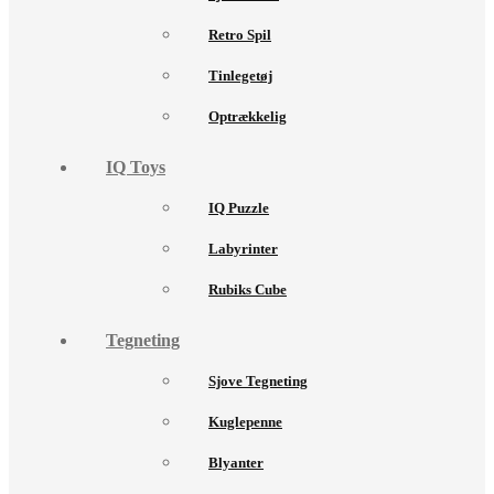
Retro Spil
Tinlegetøj
Optrækkelig
IQ Toys
IQ Puzzle
Labyrinter
Rubiks Cube
Tegneting
Sjove Tegneting
Kuglepenne
Blyanter