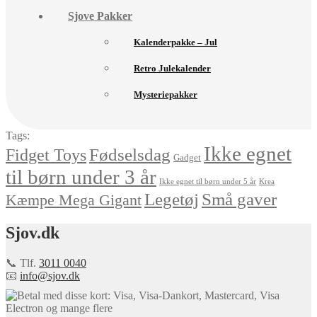
Sjove Pakker
Kalenderpakke – Jul
Retro Julekalender
Mysteriepakker
Tags:
Ikke egnet
Fødselsdag
Fidget Toys
Gadget
til børn under 3 år
Ikke egnet til børn under 5 år
Krea
Små gaver
Legetøj
Kæmpe Mega Gigant
Sjov.dk
📞 Tlf.
3011 0040
📧
info@sjov.dk