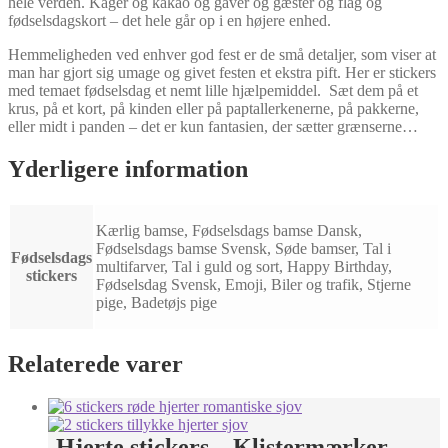
hele verden. Kager og kakao og gaver og gæster og flag og
fødselsdagskort – det hele går op i en højere enhed.
Hemmeligheden ved enhver god fest er de små detaljer, som viser at
man har gjort sig umage og givet festen et ekstra pift. Her er stickers
med temaet fødselsdag et nemt lille hjælpemiddel. Sæt dem på et
krus, på et kort, på kinden eller på paptallerkenerne, på pakkerne,
eller midt i panden – det er kun fantasien, der sætter grænserne…
Yderligere information
Kærlig bamse, Fødselsdags bamse Dansk,
Fødselsdags bamse Svensk, Søde bamser, Tal i
Fødselsdags
multifarver, Tal i guld og sort, Happy Birthday,
stickers
Fødselsdag Svensk, Emoji, Biler og trafik, Stjerne
pige, Badetøjs pige
Relaterede varer
Hjerte stickers – Klistermærker