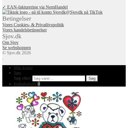
✓ EAN-fakturering via NemHandel
@Sjovdk på TikTok
Betingelser
Vores Cookies- & Privatlivspolitik
Vores handelsbetingelser
Sjov.dk
Om Sjov
Se webshoppen
© Sjov.dk 2026
.
Min konto
Søg
Søg efter:
Søg
Indkøbskurv
0