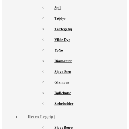
Spil
Tøjdyr
Trælegetøj
Vilde Dyr
YoYo
Diamanter
Sjove Sten
Glamour
Bøllehatte
Sæbebobler
Retro Legetøj
Sjovt Retro