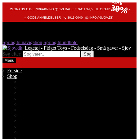
SPAR
SPAR
SPAR
30%
30%
30%
🎁 GRATIS GAVEINDPAKNING 📦 1-3 DAGE FRAGT 34,5 KR. GRATIS OVER 249,-
⭐-GODE ANMELDELSER
📞
3011 0040
📧
INFO@SJOV.DK
Spring til navigation
Spring til indhold
Søg efter:
Søg
Menu
Forside
Shop
Alle produkter
Octopus – Blæksprutte
Pop It – Pop Fidget
Fidget Toys
Stressbolde
Tegneting
Elmers
Klassikere
Fidget Spinnere
Diamond Painting
Stickers