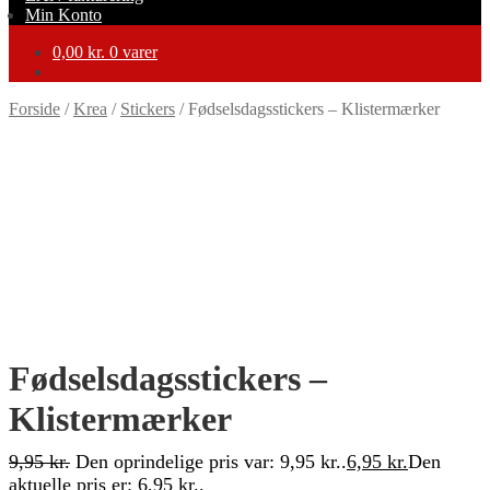
Min Konto
0,00
kr.
0 varer
Forside
/
Krea
/
Stickers
/
Fødselsdagsstickers – Klistermærker
-30%
Fødselsdagsstickers –
Klistermærker
9,95
kr.
Den oprindelige pris var: 9,95 kr..
6,95
kr.
Den
aktuelle pris er: 6,95 kr..