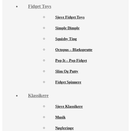
Fidget Toys
Sjove Fidget Toys
Simple Dimple
Squishy Ting
Octopus – Blæksprutte
Pop It – Pop Fidget
Slim Og Putty
Fidget Spinnere
Klassikere
Sjove Klassikere
Musik
Nøgleringe